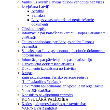
Valstis, uz kurām Latvijas pilsoņi var doties bez vīzas
Ieceļošana Latvijā
Atpakaļ
Samaksa
Latvijas vīzas saņemšanai nepieciešamie
dokumenti
Ciltskoka izpēte
Informācija par balsošanas kārtību Eiropas Parlamenta
velēšanās
Tautas nobalsošana par Latvijas dalību Eiropas
Savienībā
Samaksa par Latvijas personu apliecinošo dokumentu
noformēšanu
Informācija par pārvietojamo pasu darbstaciju
Dzīvesvietas deklarēšana ārvalstīs
Dokumentu izprasīšana no Latvijas
Izziņas
Ziņu aktualizēšana Fizisko personu reģistrā
(laulība/laulības šķiršana)
Dokumentu apliecināšana ar Apostille un legalizācija
Notariālās darbības
Konsulāro pakalpojumu cenrādis
KONSULĀRĀ PALĪDZĪBA
Kādos gadījumos Latvijas pārstāvniecības
VAR/NEVAR palīdzēt