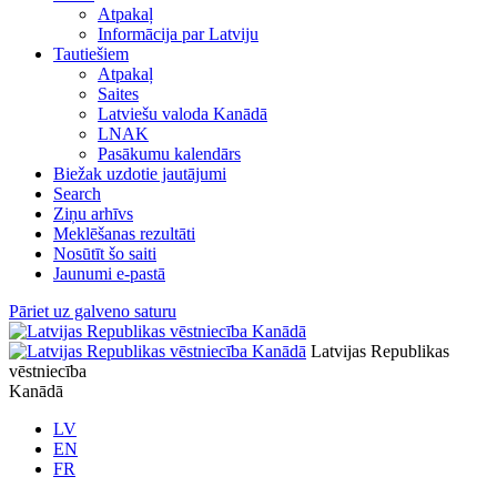
Atpakaļ
Informācija par Latviju
Tautiešiem
Atpakaļ
Saites
Latviešu valoda Kanādā
LNAK
Pasākumu kalendārs
Biežak uzdotie jautājumi
Search
Ziņu arhīvs
Meklēšanas rezultāti
Nosūtīt šo saiti
Jaunumi e-pastā
Pāriet uz galveno saturu
Latvijas Republikas
vēstniecība
Kanādā
LV
EN
FR