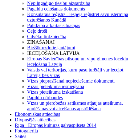
Nepilngadīgo tiesību aizsardzība
Pagaidu ceļošanas dokuments
Konsulārais reģistrs - iespēja reģistrēt savu īstermiņa
uzturēšanos Kanādā
Palīdzība ārkārtas situācijās
Ceļo droši
Cilvēku tirdzniecība
ZINĀŠANAI
Biežāk uzdotie jautājumi
IECEĻOŠANA LATVIJĀ
Eiropas Savienības pilsoņu un viņu ģimenes locekļu
ieceļošana Latvijā
Valstis vai teritorijas, kuru pasu turētāji var ieceļot
Latvijā bez vīzas
Vīzas pieprasīšanai nepieciešamie dokumenti
Vīzas pieteikuma iesniegšana
Vīzas pieteikuma izskatīšana
Papildu pārbaudes
Vīzas un pierobežas satiksmes atļaujas atteikuma,
anulēšanas vai atcelšanas apstrīdēšana
Ekonomiskās attiecības
Divpusējās attiecības
Rīga - Eiropas kultūras galvaspilsēta 2014
Fotogalerija
Saites