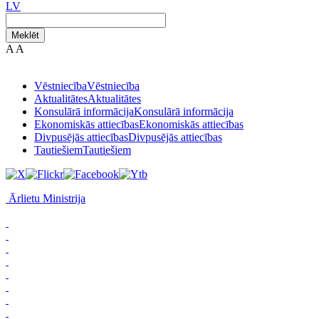
LV
Meklēt
A
A
Vēstniecība
Vēstniecība
Aktualitātes
Aktualitātes
Konsulārā informācija
Konsulārā informācija
Ekonomiskās attiecības
Ekonomiskās attiecības
Divpusējās attiecības
Divpusējās attiecības
Tautiešiem
Tautiešiem
Ārlietu Ministrija