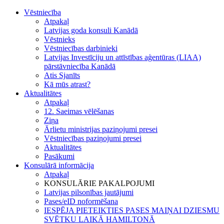
Vēstniecība
Atpakaļ
Latvijas goda konsuli Kanādā
Vēstnieks
Vēstniecības darbinieki
Latvijas Investīciju un attīstības aģentūras (LIAA)
pārstāvniecība Kanādā
Atis Sjanīts
Kā mūs atrast?
Aktualitātes
Atpakaļ
12. Saeimas vēlēšanas
Ziņa
Ārlietu ministrijas paziņojumi presei
Vēstniecības paziņojumi presei
Aktualitātes
Pasākumi
Konsulārā informācija
Atpakaļ
KONSULĀRIE PAKALPOJUMI
Latvijas pilsonības jautājumi
Pases/eID noformēšana
IESPĒJA PIETEIKTIES PASES MAIŅAI DZIESMU
SVĒTKU LAIKĀ HAMILTONĀ