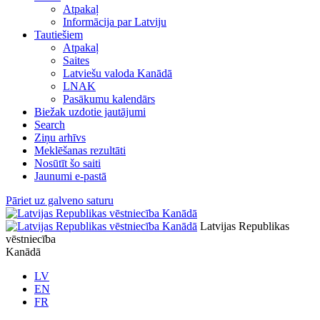
Atpakaļ
Informācija par Latviju
Tautiešiem
Atpakaļ
Saites
Latviešu valoda Kanādā
LNAK
Pasākumu kalendārs
Biežak uzdotie jautājumi
Search
Ziņu arhīvs
Meklēšanas rezultāti
Nosūtīt šo saiti
Jaunumi e-pastā
Pāriet uz galveno saturu
Latvijas Republikas
vēstniecība
Kanādā
LV
EN
FR