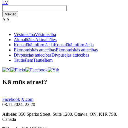
LV
Meklēt
A
A
Vēstniecība
Vēstniecība
Aktualitātes
Aktualitātes
Konsulārā informācija
Konsulārā informācija
Ekonomiskās attiecības
Ekonomiskās attiecības
Divpusējās attiecības
Divpusējās attiecības
Tautiešiem
Tautiešiem
Kā mūs atrast?
Facebook
X.com
08.11.2024. 23:20
Adrese:
350 Sparks Street, Suite 1200, Ottawa, ON, K1R 7S8,
Canada