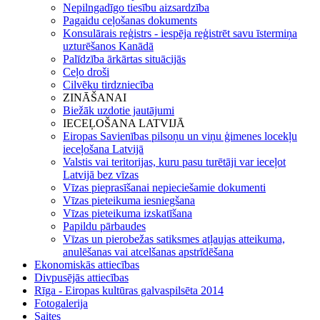
Nepilngadīgo tiesību aizsardzība
Pagaidu ceļošanas dokuments
Konsulārais reģistrs - iespēja reģistrēt savu īstermiņa
uzturēšanos Kanādā
Palīdzība ārkārtas situācijās
Ceļo droši
Cilvēku tirdzniecība
ZINĀŠANAI
Biežāk uzdotie jautājumi
IECEĻOŠANA LATVIJĀ
Eiropas Savienības pilsoņu un viņu ģimenes locekļu
ieceļošana Latvijā
Valstis vai teritorijas, kuru pasu turētāji var ieceļot
Latvijā bez vīzas
Vīzas pieprasīšanai nepieciešamie dokumenti
Vīzas pieteikuma iesniegšana
Vīzas pieteikuma izskatīšana
Papildu pārbaudes
Vīzas un pierobežas satiksmes atļaujas atteikuma,
anulēšanas vai atcelšanas apstrīdēšana
Ekonomiskās attiecības
Divpusējās attiecības
Rīga - Eiropas kultūras galvaspilsēta 2014
Fotogalerija
Saites