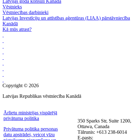
Latvijas goda konsuli Kanādā
Vēstnieks
Vēstniecības darbinieki
Latvijas Investīciju un attīstības aģentūras (LIAA) pārstāvniecība
Kanādā
Kā mūs atrast?
Copyright © 2026
Latvijas Republikas vēstniecība Kanādā
Ārlietu ministrijas vispārējā
privātuma politika
350 Sparks Str, Suite 1200,
Ottawa, Canada
Privātuma politika personas
Tālrunis: +613 238-6014
datu apstrādei, veicot vīzu
E-pasts: