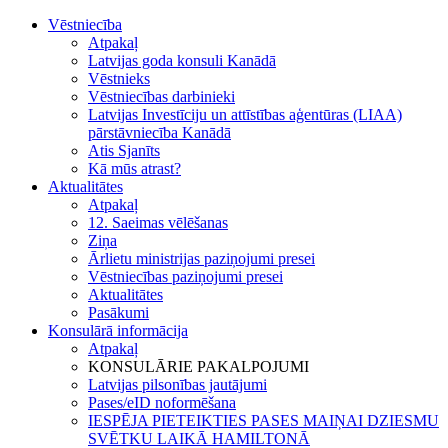
Vēstniecība
Atpakaļ
Latvijas goda konsuli Kanādā
Vēstnieks
Vēstniecības darbinieki
Latvijas Investīciju un attīstības aģentūras (LIAA)
pārstāvniecība Kanādā
Atis Sjanīts
Kā mūs atrast?
Aktualitātes
Atpakaļ
12. Saeimas vēlēšanas
Ziņa
Ārlietu ministrijas paziņojumi presei
Vēstniecības paziņojumi presei
Aktualitātes
Pasākumi
Konsulārā informācija
Atpakaļ
KONSULĀRIE PAKALPOJUMI
Latvijas pilsonības jautājumi
Pases/eID noformēšana
IESPĒJA PIETEIKTIES PASES MAIŅAI DZIESMU
SVĒTKU LAIKĀ HAMILTONĀ