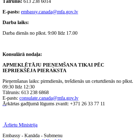
Tālrunis:
613 238 6014
E-pasts:
embassy.canada@mfa.gov.lv
Darba laiks:
Darba dienās no plkst. 9:00 līdz 17.00
Konsulārā nodaļa:
APMEKLĒTĀJU PIEŅEMŠANA TIKAI PĒC
IEPRIEKŠĒJA PIERAKSTA
Pieņemšanas laiks: pirmdienās, trešdienās un ceturtdienās no plkst.
09:30 līdz 12:30
Tālrunis: 613 238 6868
E-pasts:
consulate.canada@mfa.gov.lv
Ā
rkārtas gadījumā lūgums zvanīt: +371 26 33 77 11
Ārlietu Ministrija
Embassy - Kanāda - Submenu