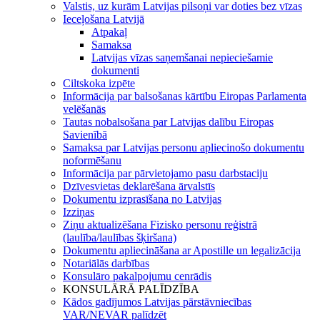
Valstis, uz kurām Latvijas pilsoņi var doties bez vīzas
Ieceļošana Latvijā
Atpakaļ
Samaksa
Latvijas vīzas saņemšanai nepieciešamie
dokumenti
Ciltskoka izpēte
Informācija par balsošanas kārtību Eiropas Parlamenta
velēšanās
Tautas nobalsošana par Latvijas dalību Eiropas
Savienībā
Samaksa par Latvijas personu apliecinošo dokumentu
noformēšanu
Informācija par pārvietojamo pasu darbstaciju
Dzīvesvietas deklarēšana ārvalstīs
Dokumentu izprasīšana no Latvijas
Izziņas
Ziņu aktualizēšana Fizisko personu reģistrā
(laulība/laulības šķiršana)
Dokumentu apliecināšana ar Apostille un legalizācija
Notariālās darbības
Konsulāro pakalpojumu cenrādis
KONSULĀRĀ PALĪDZĪBA
Kādos gadījumos Latvijas pārstāvniecības
VAR/NEVAR palīdzēt