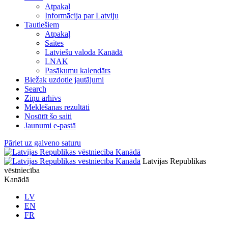
Atpakaļ
Informācija par Latviju
Tautiešiem
Atpakaļ
Saites
Latviešu valoda Kanādā
LNAK
Pasākumu kalendārs
Biežak uzdotie jautājumi
Search
Ziņu arhīvs
Meklēšanas rezultāti
Nosūtīt šo saiti
Jaunumi e-pastā
Pāriet uz galveno saturu
Latvijas Republikas
vēstniecība
Kanādā
LV
EN
FR