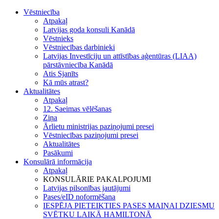
Vēstniecība
Atpakaļ
Latvijas goda konsuli Kanādā
Vēstnieks
Vēstniecības darbinieki
Latvijas Investīciju un attīstības aģentūras (LIAA)
pārstāvniecība Kanādā
Atis Sjanīts
Kā mūs atrast?
Aktualitātes
Atpakaļ
12. Saeimas vēlēšanas
Ziņa
Ārlietu ministrijas paziņojumi presei
Vēstniecības paziņojumi presei
Aktualitātes
Pasākumi
Konsulārā informācija
Atpakaļ
KONSULĀRIE PAKALPOJUMI
Latvijas pilsonības jautājumi
Pases/eID noformēšana
IESPĒJA PIETEIKTIES PASES MAIŅAI DZIESMU
SVĒTKU LAIKĀ HAMILTONĀ