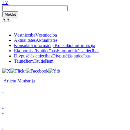
LV
Meklēt
A
A
Vēstniecība
Vēstniecība
Aktualitātes
Aktualitātes
Konsulārā informācija
Konsulārā informācija
Ekonomiskās attiecības
Ekonomiskās attiecības
Divpusējās attiecības
Divpusējās attiecības
Tautiešiem
Tautiešiem
Ārlietu Ministrija