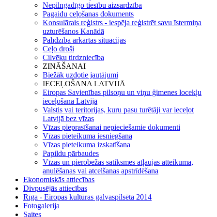
Nepilngadīgo tiesību aizsardzība
Pagaidu ceļošanas dokuments
Konsulārais reģistrs - iespēja reģistrēt savu īstermiņa
uzturēšanos Kanādā
Palīdzība ārkārtas situācijās
Ceļo droši
Cilvēku tirdzniecība
ZINĀŠANAI
Biežāk uzdotie jautājumi
IECEĻOŠANA LATVIJĀ
Eiropas Savienības pilsoņu un viņu ģimenes locekļu
ieceļošana Latvijā
Valstis vai teritorijas, kuru pasu turētāji var ieceļot
Latvijā bez vīzas
Vīzas pieprasīšanai nepieciešamie dokumenti
Vīzas pieteikuma iesniegšana
Vīzas pieteikuma izskatīšana
Papildu pārbaudes
Vīzas un pierobežas satiksmes atļaujas atteikuma,
anulēšanas vai atcelšanas apstrīdēšana
Ekonomiskās attiecības
Divpusējās attiecības
Rīga - Eiropas kultūras galvaspilsēta 2014
Fotogalerija
Saites