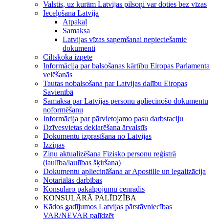
Valstis, uz kurām Latvijas pilsoņi var doties bez vīzas
Ieceļošana Latvijā
Atpakaļ
Samaksa
Latvijas vīzas saņemšanai nepieciešamie
dokumenti
Ciltskoka izpēte
Informācija par balsošanas kārtību Eiropas Parlamenta
velēšanās
Tautas nobalsošana par Latvijas dalību Eiropas
Savienībā
Samaksa par Latvijas personu apliecinošo dokumentu
noformēšanu
Informācija par pārvietojamo pasu darbstaciju
Dzīvesvietas deklarēšana ārvalstīs
Dokumentu izprasīšana no Latvijas
Izziņas
Ziņu aktualizēšana Fizisko personu reģistrā
(laulība/laulības šķiršana)
Dokumentu apliecināšana ar Apostille un legalizācija
Notariālās darbības
Konsulāro pakalpojumu cenrādis
KONSULĀRĀ PALĪDZĪBA
Kādos gadījumos Latvijas pārstāvniecības
VAR/NEVAR palīdzēt