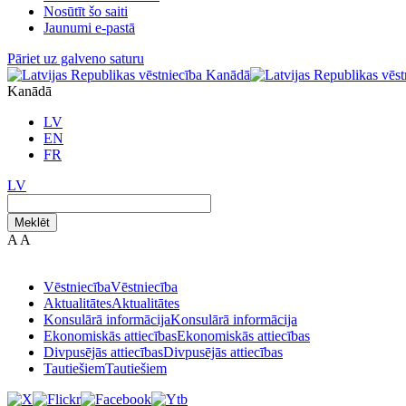
Nosūtīt šo saiti
Jaunumi e-pastā
Pāriet uz galveno saturu
Kanādā
LV
EN
FR
LV
Meklēt
A
A
Vēstniecība
Vēstniecība
Aktualitātes
Aktualitātes
Konsulārā informācija
Konsulārā informācija
Ekonomiskās attiecības
Ekonomiskās attiecības
Divpusējās attiecības
Divpusējās attiecības
Tautiešiem
Tautiešiem