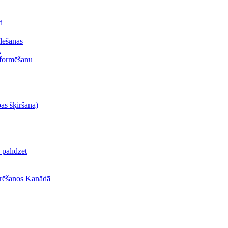
i
lēšanās
ā
oformēšanu
bas šķiršana)
palīdzēt
turēšanos Kanādā