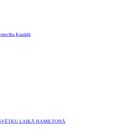
āvniecība Kanādā
U SVĒTKU LAIKĀ HAMILTONĀ