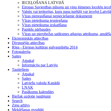
IECEĻOŠANA LATVIJĀ
Eiropas Savienības pilsoņu un viņu ģimenes locekļu iece
Valstis vai teritorijas, kuru pasu turētāji var ieceļot Latvij
Vīzas pieprasīšanai nepieciešamie dokumenti
Vīzas pieteikuma iesniegšana
Vīzas pieteikuma izskatīšana
Papildu pārbaudes
Vīzas un pierobežas satiksmes atļaujas atteikuma, anulēša
Ekonomiskās attiecības
Divpusējās attiecības
Rīga - Eiropas kultūras galvaspilsēta 2014
Fotogalerija
Saites
Atpakaļ
Informācija par Latviju
Tautiešiem
Atpakaļ
Saites
Latviešu valoda Kanādā
LNAK
Pasākumu kalendārs
Biežak uzdotie jautājumi
Search
Ziņu arhīvs
Meklēšanas rezultāti