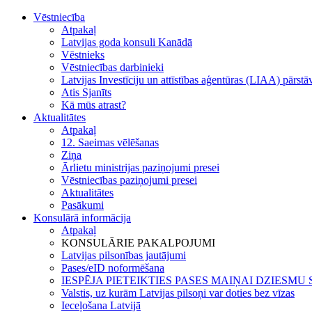
Vēstniecība
Atpakaļ
Latvijas goda konsuli Kanādā
Vēstnieks
Vēstniecības darbinieki
Latvijas Investīciju un attīstības aģentūras (LIAA) pārst
Atis Sjanīts
Kā mūs atrast?
Aktualitātes
Atpakaļ
12. Saeimas vēlēšanas
Ziņa
Ārlietu ministrijas paziņojumi presei
Vēstniecības paziņojumi presei
Aktualitātes
Pasākumi
Konsulārā informācija
Atpakaļ
KONSULĀRIE PAKALPOJUMI
Latvijas pilsonības jautājumi
Pases/eID noformēšana
IESPĒJA PIETEIKTIES PASES MAIŅAI DZIESM
Valstis, uz kurām Latvijas pilsoņi var doties bez vīzas
Ieceļošana Latvijā