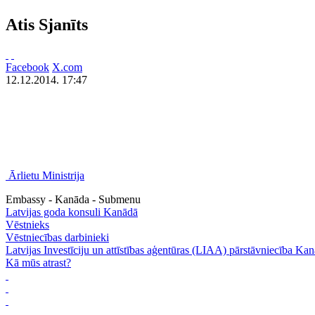
Atis Sjanīts
Facebook
X.com
12.12.2014. 17:47
Ārlietu Ministrija
Embassy - Kanāda - Submenu
Latvijas goda konsuli Kanādā
Vēstnieks
Vēstniecības darbinieki
Latvijas Investīciju un attīstības aģentūras (LIAA) pārstāvniecība Ka
Kā mūs atrast?