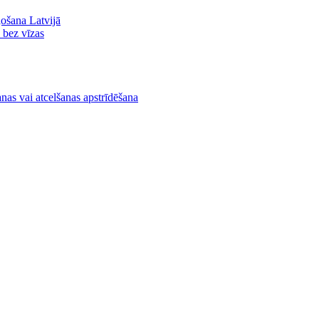
ļošana Latvijā
ā bez vīzas
nas vai atcelšanas apstrīdēšana