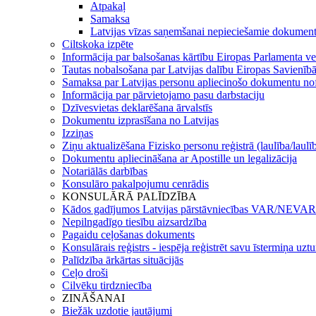
Atpakaļ
Samaksa
Latvijas vīzas saņemšanai nepieciešamie dokument
Ciltskoka izpēte
Informācija par balsošanas kārtību Eiropas Parlamenta ve
Tautas nobalsošana par Latvijas dalību Eiropas Savienīb
Samaksa par Latvijas personu apliecinošo dokumentu n
Informācija par pārvietojamo pasu darbstaciju
Dzīvesvietas deklarēšana ārvalstīs
Dokumentu izprasīšana no Latvijas
Izziņas
Ziņu aktualizēšana Fizisko personu reģistrā (laulība/laulī
Dokumentu apliecināšana ar Apostille un legalizācija
Notariālās darbības
Konsulāro pakalpojumu cenrādis
KONSULĀRĀ PALĪDZĪBA
Kādos gadījumos Latvijas pārstāvniecības VAR/NEVAR 
Nepilngadīgo tiesību aizsardzība
Pagaidu ceļošanas dokuments
Konsulārais reģistrs - iespēja reģistrēt savu īstermiņa uz
Palīdzība ārkārtas situācijās
Ceļo droši
Cilvēku tirdzniecība
ZINĀŠANAI
Biežāk uzdotie jautājumi