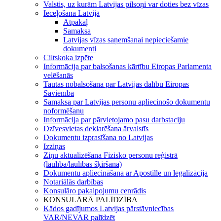
Valstis, uz kurām Latvijas pilsoņi var doties bez vīzas
Ieceļošana Latvijā
Atpakaļ
Samaksa
Latvijas vīzas saņemšanai nepieciešamie
dokumenti
Ciltskoka izpēte
Informācija par balsošanas kārtību Eiropas Parlamenta
velēšanās
Tautas nobalsošana par Latvijas dalību Eiropas
Savienībā
Samaksa par Latvijas personu apliecinošo dokumentu
noformēšanu
Informācija par pārvietojamo pasu darbstaciju
Dzīvesvietas deklarēšana ārvalstīs
Dokumentu izprasīšana no Latvijas
Izziņas
Ziņu aktualizēšana Fizisko personu reģistrā
(laulība/laulības šķiršana)
Dokumentu apliecināšana ar Apostille un legalizācija
Notariālās darbības
Konsulāro pakalpojumu cenrādis
KONSULĀRĀ PALĪDZĪBA
Kādos gadījumos Latvijas pārstāvniecības
VAR/NEVAR palīdzēt