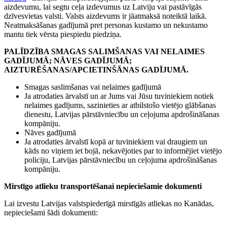
aizdevumu, lai segtu ceļa izdevumus uz Latviju vai pastāvīgās
dzīvesvietas valsti. Valsts aizdevums ir jāatmaksā noteiktā laikā.
Neatmaksāšanas gadījumā pret personas kustamo un nekustamo
mantu tiek vērsta piespiedu piedziņa.
PALĪDZĪBA SMAGAS SALIMŠANAS VAI NELAIMES
GADĪJUMĀ; NĀVES GADĪJUMĀ;
AIZTURĒŠANAS/APCIETINŠĀNAS GADĪJUMĀ.
Smagas saslimšanas vai nelaimes gadījumā
Ja atrodaties ārvalstī un ar Jums vai Jūsu tuviniekiem notiek
nelaimes gadījums, sazinieties ar atbilstošo vietējo glābšanas
dienestu, Latvijas pārstāvniecību un ceļojuma apdrošināšanas
kompāniju.
Nāves gadījumā
Ja atrodaties ārvalstī kopā ar tuviniekiem vai draugiem un
kāds no viņiem iet bojā, nekavējoties par to informējiet vietējo
policiju, Latvijas pārstāvniecību un ceļojuma apdrošināšanas
kompāniju.
Mirstīgo atlieku transportēšanai nepieciešamie dokumenti
Lai izvestu Latvijas valstspiederīgā mirstīgās atliekas no Kanādas,
nepieciešami šādi dokumenti: