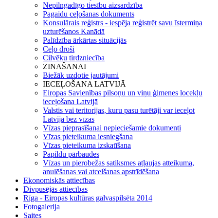
Nepilngadīgo tiesību aizsardzība
Pagaidu ceļošanas dokuments
Konsulārais reģistrs - iespēja reģistrēt savu īstermiņa
uzturēšanos Kanādā
Palīdzība ārkārtas situācijās
Ceļo droši
Cilvēku tirdzniecība
ZINĀŠANAI
Biežāk uzdotie jautājumi
IECEĻOŠANA LATVIJĀ
Eiropas Savienības pilsoņu un viņu ģimenes locekļu
ieceļošana Latvijā
Valstis vai teritorijas, kuru pasu turētāji var ieceļot
Latvijā bez vīzas
Vīzas pieprasīšanai nepieciešamie dokumenti
Vīzas pieteikuma iesniegšana
Vīzas pieteikuma izskatīšana
Papildu pārbaudes
Vīzas un pierobežas satiksmes atļaujas atteikuma,
anulēšanas vai atcelšanas apstrīdēšana
Ekonomiskās attiecības
Divpusējās attiecības
Rīga - Eiropas kultūras galvaspilsēta 2014
Fotogalerija
Saites