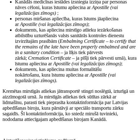
Kanādās medicīnas iestādes izsniegta izziņa par personas
nāves cēloni, kuras īstumu apliecina ar
Apostille (vai
legalizācijas zīmogs)
;
personas miršanas apliecība, kuras īstums jāapliecina
ar
Apostille
(vai legalizācijas zīmogs)
;
dokuments, kas apliecina mirstīgo atlieku iezārkošanas
atbilstību uzturēšanās valsts sanitārās kontroles dienestu
izvirzītajām prasībām (
Embalming Certificate – to certify that
the remains of the late have been properly embalmed and are
in a sanitary condition
– ja līķis tiek pārvests
zārkā;
Cremation Certificate
– ja pīšļi tiek pārvesti urnā), kura
īstumu apliecina ar
Apostille
(vai legalizācijas zīmogs)
;
dokuments, kas apliecina muitas formalitāšu
nokārtošanu, kura īstumu apliecina ar
Apostille
(vai
legalizācijas zīmogs)
.
Kremētas mirstīgās atliekas jātransportē stingri noslēgtā, izturīgā un
aizzīmogotā urnā. Ja mirstīgās atliekas tiek sūtītas zārkā ar
lidmašīnu, parasti tiek pieprasīta kontaktinformācija par Latvijas
apbedīšanas biroju, kura pārstāvji ar speciālo transportu zārku
sagaidīs. Šī kontaktinformācija, ko sniedz mirušā tuvinieki,
nododama attiecīgajam apbedīšanas birojam Kanādā.