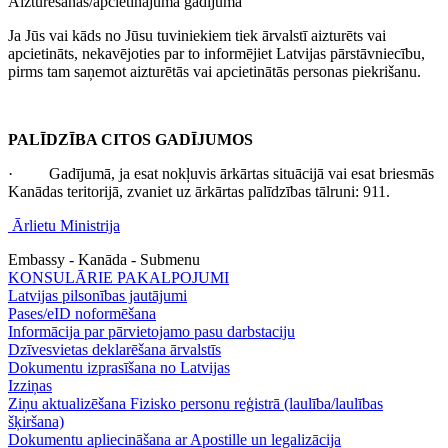
Aizturēšanas/apcietinājuma gadījumā
Ja Jūs vai kāds no Jūsu tuviniekiem tiek ārvalstī aizturēts vai
apcietināts, nekavējoties par to informējiet Latvijas pārstāvniecību,
pirms tam saņemot aizturētās vai apcietinātās personas piekrišanu.
PALĪDZĪBA CITOS GADĪJUMOS
· Gadījumā, ja esat nokļuvis ārkārtas situācijā vai esat briesmās
Kanādas teritorijā, zvaniet uz ārkārtas palīdzības tālruni: 911.
Ārlietu Ministrija
Embassy - Kanāda - Submenu
KONSULĀRIE PAKALPOJUMI
Latvijas pilsonības jautājumi
Pases/eID noformēšana
Informācija par pārvietojamo pasu darbstaciju
Dzīvesvietas deklarēšana ārvalstīs
Dokumentu izprasīšana no Latvijas
Izziņas
Ziņu aktualizēšana Fizisko personu reģistrā (laulība/laulības
šķiršana)
Dokumentu apliecināšana ar Apostille un legalizācija