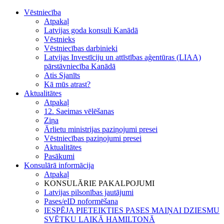
Vēstniecība
Atpakaļ
Latvijas goda konsuli Kanādā
Vēstnieks
Vēstniecības darbinieki
Latvijas Investīciju un attīstības aģentūras (LIAA)
pārstāvniecība Kanādā
Atis Sjanīts
Kā mūs atrast?
Aktualitātes
Atpakaļ
12. Saeimas vēlēšanas
Ziņa
Ārlietu ministrijas paziņojumi presei
Vēstniecības paziņojumi presei
Aktualitātes
Pasākumi
Konsulārā informācija
Atpakaļ
KONSULĀRIE PAKALPOJUMI
Latvijas pilsonības jautājumi
Pases/eID noformēšana
IESPĒJA PIETEIKTIES PASES MAIŅAI DZIESMU
SVĒTKU LAIKĀ HAMILTONĀ