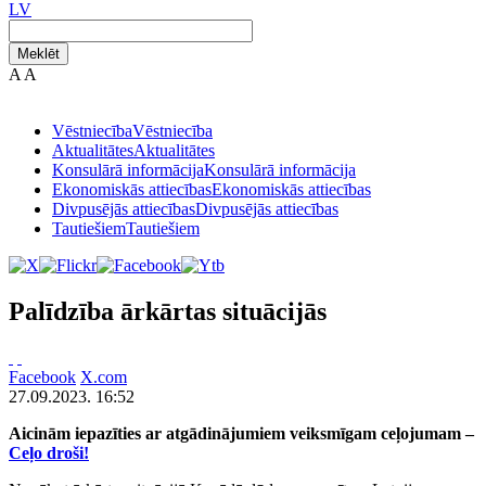
LV
Meklēt
A
A
Vēstniecība
Vēstniecība
Aktualitātes
Aktualitātes
Konsulārā informācija
Konsulārā informācija
Ekonomiskās attiecības
Ekonomiskās attiecības
Divpusējās attiecības
Divpusējās attiecības
Tautiešiem
Tautiešiem
Palīdzība ārkārtas situācijās
Facebook
X.com
27.09.2023. 16:52
Aicinām iepazīties ar atgādinājumiem veiksmīgam ceļojumam –
Ceļo droši!