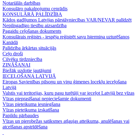
Notariālās darbības
Konsulāro pakalpojumu cenrādis
KONSULĀRĀ PALĪDZĪBA
Kādos gadījumos Latvijas pārstāvniecības VAR/NEVAR palīdzēt
Nepilngadīgo tiesību aizsardzība
Pagaidu ceļošanas dokuments
Konsulārais reģistrs - iespēja reģistrēt savu īstermiņa uzturēšanos
Kanādā
Palīdzība ārkārtas situācijās
Ceļo droši
Cilvēku tirdzniecība
ZINĀŠANAI
Biežāk uzdotie jautājumi
IECEĻOŠANA LATVIJĀ
Eiropas Savienības pilsoņu un viņu ģimenes locekļu ieceļošana
Latvijā
Valstis vai teritorijas, kuru pasu turētāji var ieceļot Latvijā bez vīzas
Vīzas pieprasīšanai nepieciešamie dokumenti
Vīzas pieteikuma iesniegšana
Vīzas pieteikuma izskatīšana
Papildu pārbaudes
Vīzas un pierobežas satiksmes atļaujas atteikuma, anulēšanas vai
atcelšanas apstrīdēšana