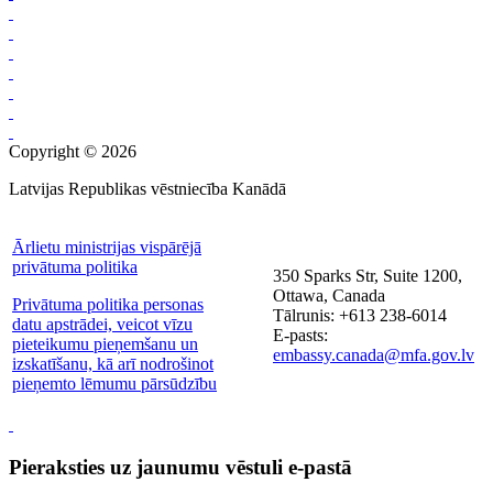
Copyright © 2026
Latvijas Republikas vēstniecība Kanādā
Ārlietu ministrijas vispārējā
privātuma politika
350 Sparks Str, Suite 1200,
Ottawa, Canada
Privātuma politika personas
Tālrunis: +613 238-6014
datu apstrādei, veicot vīzu
E-pasts:
pieteikumu pieņemšanu un
embassy.canada@mfa.gov.lv
izskatīšanu, kā arī nodrošinot
pieņemto lēmumu pārsūdzību
Pieraksties uz jaunumu vēstuli e-pastā