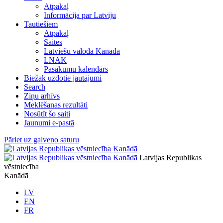
Atpakaļ
Informācija par Latviju
Tautiešiem
Atpakaļ
Saites
Latviešu valoda Kanādā
LNAK
Pasākumu kalendārs
Biežak uzdotie jautājumi
Search
Ziņu arhīvs
Meklēšanas rezultāti
Nosūtīt šo saiti
Jaunumi e-pastā
Pāriet uz galveno saturu
Latvijas Republikas
vēstniecība
Kanādā
LV
EN
FR