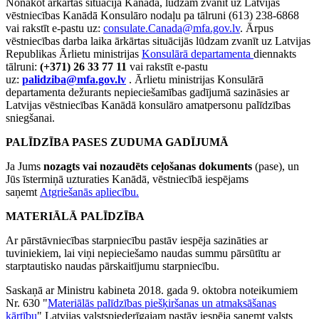
Nonākot ārkārtas situācijā Kanādā, lūdzam zvanīt uz Latvijas
vēstniecības Kanādā Konsulāro nodaļu pa tālruni (613) 238-6868
vai rakstīt e-pastu uz:
consulate.Canada@mfa.gov.lv
. Ārpus
vēstniecības darba laika ārkārtas situācijās lūdzam zvanīt uz Latvijas
Republikas Ārlietu ministrijas
Konsulārā departamenta
diennakts
tālruni:
(+371) 26 33 77 11
vai rakstīt e-pastu
uz:
palidziba@mfa.gov.lv
. Ārlietu ministrijas Konsulārā
departamenta dežurants nepieciešamības gadījumā sazināsies ar
Latvijas vēstniecības Kanādā konsulāro amatpersonu palīdzības
sniegšanai.
PALĪDZĪBA PASES ZUDUMA GADĪJUMĀ
Ja Jums
nozagts vai nozaudēts
ceļošanas dokuments
(pase), un
Jūs īstermiņā uzturaties Kanādā, vēstniecībā iespējams
saņemt
Atgriešanās apliecību.
MATERIĀLĀ PALĪDZĪBA
Ar pārstāvniecības starpniecību pastāv iespēja sazināties ar
tuviniekiem, lai viņi nepieciešamo naudas summu pārsūtītu ar
starptautisko naudas pārskaitījumu starpniecību.
Saskaņā ar Ministru kabineta 2018. gada 9. oktobra noteikumiem
Nr. 630 "
Materiālās palīdzības piešķiršanas un atmaksāšanas
kārtību
" Latvijas valstspiederīgajam pastāv iespēja saņemt valsts