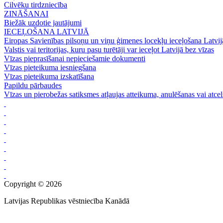
Cilvēku tirdzniecība
ZINĀŠANAI
Biežāk uzdotie jautājumi
IECEĻOŠANA LATVIJĀ
Eiropas Savienības pilsoņu un viņu ģimenes locekļu ieceļošana Latvij
Valstis vai teritorijas, kuru pasu turētāji var ieceļot Latvijā bez vīzas
Vīzas pieprasīšanai nepieciešamie dokumenti
Vīzas pieteikuma iesniegšana
Vīzas pieteikuma izskatīšana
Papildu pārbaudes
Vīzas un pierobežas satiksmes atļaujas atteikuma, anulēšanas vai atce
Copyright © 2026
Latvijas Republikas vēstniecība Kanādā