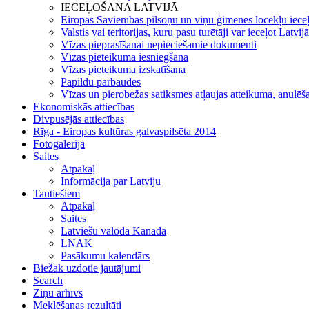
IECEĻOŠANA LATVIJĀ
Eiropas Savienības pilsoņu un viņu ģimenes locekļu iece
Valstis vai teritorijas, kuru pasu turētāji var ieceļot Latvij
Vīzas pieprasīšanai nepieciešamie dokumenti
Vīzas pieteikuma iesniegšana
Vīzas pieteikuma izskatīšana
Papildu pārbaudes
Vīzas un pierobežas satiksmes atļaujas atteikuma, anulēša
Ekonomiskās attiecības
Divpusējās attiecības
Rīga - Eiropas kultūras galvaspilsēta 2014
Fotogalerija
Saites
Atpakaļ
Informācija par Latviju
Tautiešiem
Atpakaļ
Saites
Latviešu valoda Kanādā
LNAK
Pasākumu kalendārs
Biežak uzdotie jautājumi
Search
Ziņu arhīvs
Meklēšanas rezultāti