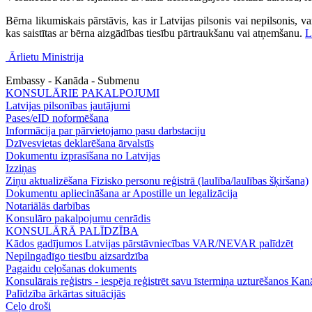
Bērna likumiskais pārstāvis, kas ir Latvijas pilsonis vai nepilsonis, va
kas saistītas ar bērna aizgādības tiesību pārtraukšanu vai atņemšanu.
L
Ārlietu Ministrija
Embassy - Kanāda - Submenu
KONSULĀRIE PAKALPOJUMI
Latvijas pilsonības jautājumi
Pases/eID noformēšana
Informācija par pārvietojamo pasu darbstaciju
Dzīvesvietas deklarēšana ārvalstīs
Dokumentu izprasīšana no Latvijas
Izziņas
Ziņu aktualizēšana Fizisko personu reģistrā (laulība/laulības šķiršana)
Dokumentu apliecināšana ar Apostille un legalizācija
Notariālās darbības
Konsulāro pakalpojumu cenrādis
KONSULĀRĀ PALĪDZĪBA
Kādos gadījumos Latvijas pārstāvniecības VAR/NEVAR palīdzēt
Nepilngadīgo tiesību aizsardzība
Pagaidu ceļošanas dokuments
Konsulārais reģistrs - iespēja reģistrēt savu īstermiņa uzturēšanos Ka
Palīdzība ārkārtas situācijās
Ceļo droši