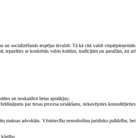
s un socializēšanās iespējas ārvalstī. Tā kā citā valstī vispārpieņemtās
ī, iepazīties ar konkrētās valsts kultūru, tradīcijām un paražām, kā arī
āties un noskaidrot lietas apstākļus;
r brīdinājums par tiesas procesa uzsākšanu, nekavējoties konsultējieties
ivātu maksas advokātu. Vēstniecība nenodrošina juridisko palīdzību, bet
 kārtību.