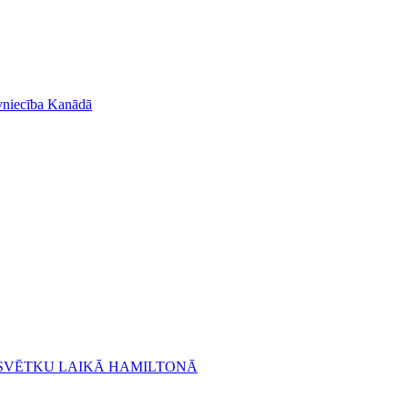
āvniecība Kanādā
U SVĒTKU LAIKĀ HAMILTONĀ