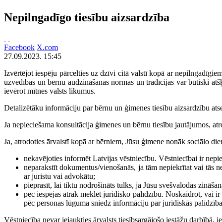
Nepilngadīgo tiesību aizsardzība
Facebook
X.com
27.09.2023. 15:45
Izvērtējot iespēju pārcelties uz dzīvi citā valstī kopā ar nepilngadīgi
uzvedības un bērnu audzināšanas normas un tradīcijas var būtiski atšķir
ievērot mītnes valsts likumus.
Detalizētāku informāciju par bērnu un ģimenes tiesību aizsardzību atsev
Ja nepieciešama konsultācija ģimenes un bērnu tiesību jautājumos, atrod
Ja, atrodoties ārvalstī kopā ar bērniem, Jūsu ģimene nonāk sociālo die
nekavējoties informēt Latvijas vēstniecību. Vēstniecībai ir nepie
neparakstīt dokumentus/vienošanās, ja tām nepiekrītat vai tās ne
ar juristu vai advokātu;
pieprasīt, lai tiktu nodrošināts tulks, ja Jūsu svešvalodas zināša
pēc iespējas ātrāk meklēt juridisko palīdzību. Noskaidrot, vai i
pēc personas lūguma sniedz informāciju par juridiskās palīdzība
Vēstniecība nevar iejaukties ārvalsts tiesībsargājošo iestāžu darbībā,