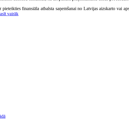
r pieteikties finansiāla atbalsta saņemšanai no Latvijas aizskarto vai ap
asīt vairāk
nādā