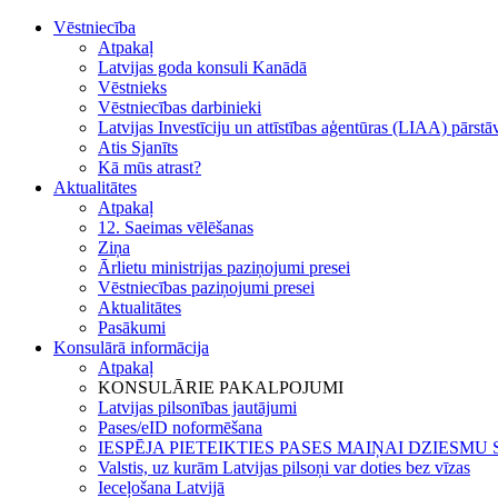
Vēstniecība
Atpakaļ
Latvijas goda konsuli Kanādā
Vēstnieks
Vēstniecības darbinieki
Latvijas Investīciju un attīstības aģentūras (LIAA) pārst
Atis Sjanīts
Kā mūs atrast?
Aktualitātes
Atpakaļ
12. Saeimas vēlēšanas
Ziņa
Ārlietu ministrijas paziņojumi presei
Vēstniecības paziņojumi presei
Aktualitātes
Pasākumi
Konsulārā informācija
Atpakaļ
KONSULĀRIE PAKALPOJUMI
Latvijas pilsonības jautājumi
Pases/eID noformēšana
IESPĒJA PIETEIKTIES PASES MAIŅAI DZIESM
Valstis, uz kurām Latvijas pilsoņi var doties bez vīzas
Ieceļošana Latvijā