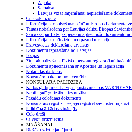
Atpakaļ
Samaksa
Latvijas vīzas saņemšanai nepieciešamie dokument
Ciltskoka izpēte
Informācija par balsošanas kārtību Eiropas Parlamenta ve
Tautas nobalsošana par Latvijas dalību Eiropas Savienīb
Samaksa par Latvijas personu apliecinošo dokumentu n
Informācija par pārvietojamo pasu darbstaciju
Dzīvesvietas deklarēšana ārvalstīs
Dokumentu izprasīšana no Latvijas
Izziņas
Ziņu aktualizēšana Fizisko personu reģistrā (laulība/laulī
Dokumentu apliecināšana ar Apostille un legalizācija
Notariālās darbības
Konsulāro pakalpojumu cenrādis
KONSULĀRĀ PALĪDZĪBA
Kādos gadījumos Latvijas pārstāvniecības VAR/NEVAR 
Nepilngadīgo tiesību aizsardzība
Pagaidu ceļošanas dokuments
Konsulārais reģistrs - iespēja reģistrēt savu īstermiņa uz
Palīdzība ārkārtas situācijās
Ceļo droši
Cilvēku tirdzniecība
ZINĀŠANAI
Biežāk uzdotie jautājumi