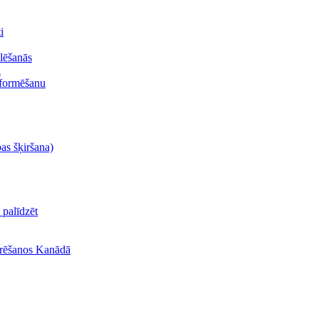
i
lēšanās
ā
oformēšanu
bas šķiršana)
palīdzēt
turēšanos Kanādā