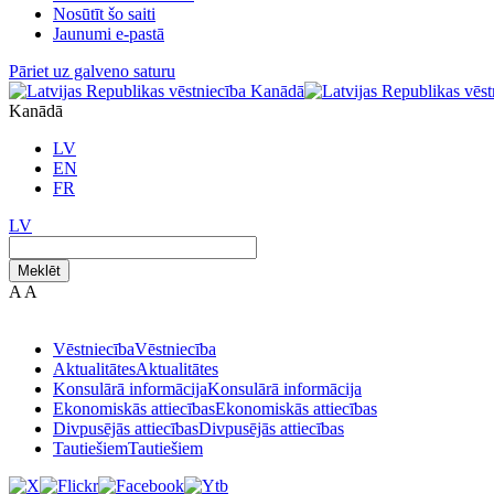
Nosūtīt šo saiti
Jaunumi e-pastā
Pāriet uz galveno saturu
Kanādā
LV
EN
FR
LV
Meklēt
A
A
Vēstniecība
Vēstniecība
Aktualitātes
Aktualitātes
Konsulārā informācija
Konsulārā informācija
Ekonomiskās attiecības
Ekonomiskās attiecības
Divpusējās attiecības
Divpusējās attiecības
Tautiešiem
Tautiešiem