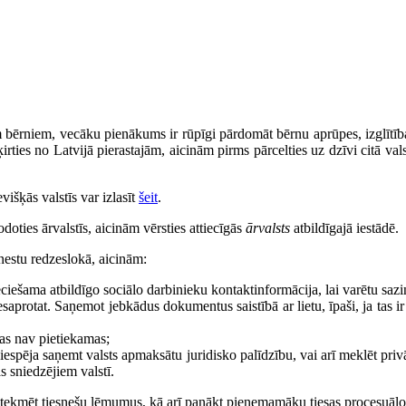
em bērniem, vecāku pienākums ir rūpīgi pārdomāt bērnu aprūpes, izglītība
ties no Latvijā pierastajām, aicinām pirms pārcelties uz dzīvi citā valst
išķās valstīs var izlasīt
šeit
.
oties ārvalstīs, aicinām vērsties attiecīgās
ārvalsts
atbildīgajā iestādē.
nestu redzeslokā, aicinām:
ciešama atbildīgo sociālo darbinieku kontaktinformācija, lai varētu sazin
saprotat. Saņemot jebkādus dokumentus saistībā ar lietu, īpaši, ja tas i
nas nav pietiekamas;
r iespēja saņemt valsts apmaksātu juridisko palīdzību, vai arī meklēt pr
s sniedzējiem valstī.
 ietekmēt tiesnešu lēmumus, kā arī panākt pieņemamāku tiesas procesuālo