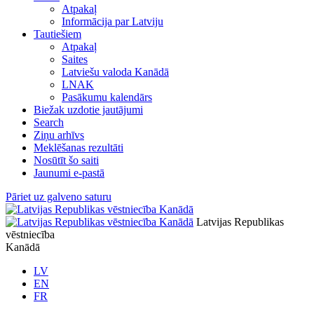
Atpakaļ
Informācija par Latviju
Tautiešiem
Atpakaļ
Saites
Latviešu valoda Kanādā
LNAK
Pasākumu kalendārs
Biežak uzdotie jautājumi
Search
Ziņu arhīvs
Meklēšanas rezultāti
Nosūtīt šo saiti
Jaunumi e-pastā
Pāriet uz galveno saturu
Latvijas Republikas
vēstniecība
Kanādā
LV
EN
FR