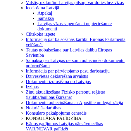
Valstis, uz kurām Latvijas pilsoņi var doties bez vīzas
Ieceļošana Latvijā
Atpakaļ
Samaksa
Latvijas vīzas saņemšanai nepieciešamie
dokumenti
Ciltskoka izpēte
Informācija par balsošanas kārtību Eiropas Parlamenta
velēšanās
Tautas nobalsošana par Latvijas dalību Eiropas
Savienībā
Samaksa par Latvijas personu apliecinošo dokumentu
noformēšanu
Informācija par pārvietojamo pasu darbstaciju
Dzīvesvietas deklarēšana ārvalstīs
Dokumentu izprasīšana no Latvijas
Izziņas
Ziņu aktualizēšana Fizisko personu reģistrā
(laulība/laulības šķiršana)
Dokumentu apliecināšana ar Apostille un legalizācija
Notariālās darbības
Konsulāro pakalpojumu cenrādis
KONSULĀRĀ PALĪDZĪBA
Kādos gadījumos Latvijas pārstāvniecības
VAR/NEVAR palīdzēt