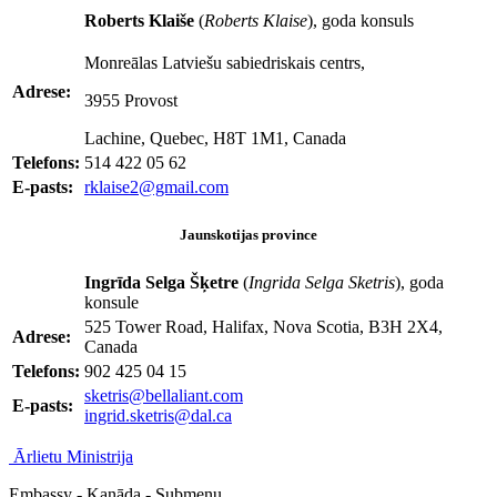
Roberts Klaiše
(
Roberts Klaise
), goda konsuls
Monreālas Latviešu sabiedriskais centrs,
Adrese:
3955 Provost
Lachine, Quebec, H8T 1M1, Canada
Telefons:
514 422 05 62
E-pasts:
rklaise2@gmail.com
Jaunskotijas province
Ingrīda Selga Šķetre
(
Ingrida Selga Sketris
), goda
konsule
525 Tower Road, Halifax, Nova Scotia, B3H 2X4,
Adrese:
Canada
Telefons:
902 425 04 15
sketris@bellaliant.com
E-pasts:
i
ngrid.sketris@dal.ca
Ārlietu Ministrija
Embassy - Kanāda - Submenu