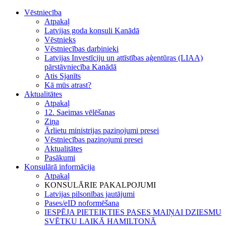
Vēstniecība
Atpakaļ
Latvijas goda konsuli Kanādā
Vēstnieks
Vēstniecības darbinieki
Latvijas Investīciju un attīstības aģentūras (LIAA)
pārstāvniecība Kanādā
Atis Sjanīts
Kā mūs atrast?
Aktualitātes
Atpakaļ
12. Saeimas vēlēšanas
Ziņa
Ārlietu ministrijas paziņojumi presei
Vēstniecības paziņojumi presei
Aktualitātes
Pasākumi
Konsulārā informācija
Atpakaļ
KONSULĀRIE PAKALPOJUMI
Latvijas pilsonības jautājumi
Pases/eID noformēšana
IESPĒJA PIETEIKTIES PASES MAIŅAI DZIESMU
SVĒTKU LAIKĀ HAMILTONĀ