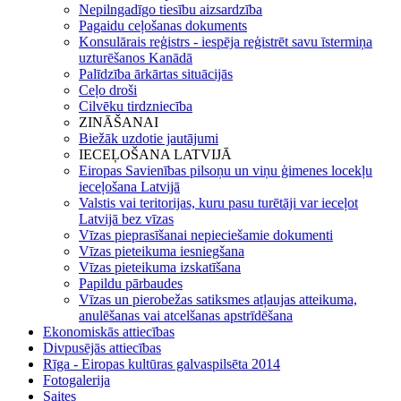
Nepilngadīgo tiesību aizsardzība
Pagaidu ceļošanas dokuments
Konsulārais reģistrs - iespēja reģistrēt savu īstermiņa
uzturēšanos Kanādā
Palīdzība ārkārtas situācijās
Ceļo droši
Cilvēku tirdzniecība
ZINĀŠANAI
Biežāk uzdotie jautājumi
IECEĻOŠANA LATVIJĀ
Eiropas Savienības pilsoņu un viņu ģimenes locekļu
ieceļošana Latvijā
Valstis vai teritorijas, kuru pasu turētāji var ieceļot
Latvijā bez vīzas
Vīzas pieprasīšanai nepieciešamie dokumenti
Vīzas pieteikuma iesniegšana
Vīzas pieteikuma izskatīšana
Papildu pārbaudes
Vīzas un pierobežas satiksmes atļaujas atteikuma,
anulēšanas vai atcelšanas apstrīdēšana
Ekonomiskās attiecības
Divpusējās attiecības
Rīga - Eiropas kultūras galvaspilsēta 2014
Fotogalerija
Saites