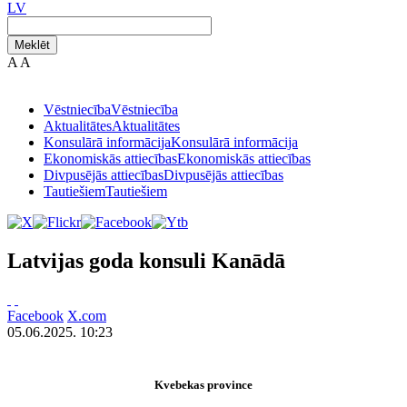
LV
Meklēt
A
A
Vēstniecība
Vēstniecība
Aktualitātes
Aktualitātes
Konsulārā informācija
Konsulārā informācija
Ekonomiskās attiecības
Ekonomiskās attiecības
Divpusējās attiecības
Divpusējās attiecības
Tautiešiem
Tautiešiem
Latvijas goda konsuli Kanādā
Facebook
X.com
05.06.2025. 10:23
Kvebekas province