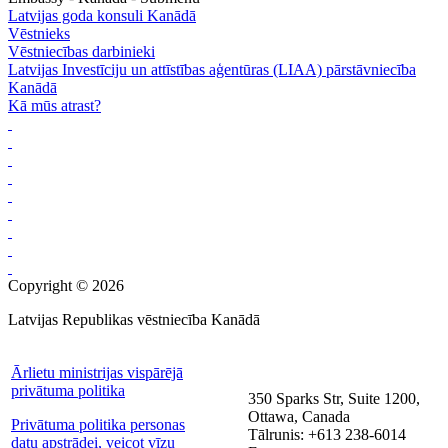
Latvijas goda konsuli Kanādā
Vēstnieks
Vēstniecības darbinieki
Latvijas Investīciju un attīstības aģentūras (LIAA) pārstāvniecība
Kanādā
Kā mūs atrast?
Copyright © 2026
Latvijas Republikas vēstniecība Kanādā
Ārlietu ministrijas vispārējā
privātuma politika
350 Sparks Str, Suite 1200,
Ottawa, Canada
Privātuma politika personas
Tālrunis: +613 238-6014
datu apstrādei, veicot vīzu