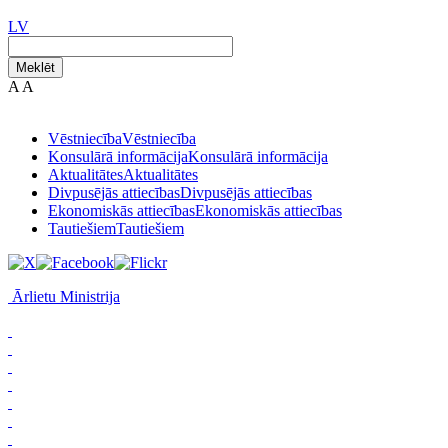
LV
Meklēt
A
A
Vēstniecība
Vēstniecība
Konsulārā informācija
Konsulārā informācija
Aktualitātes
Aktualitātes
Divpusējās attiecības
Divpusējās attiecības
Ekonomiskās attiecības
Ekonomiskās attiecības
Tautiešiem
Tautiešiem
Ārlietu Ministrija