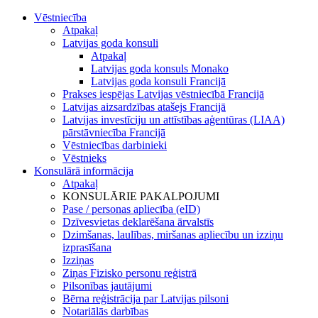
Vēstniecība
Atpakaļ
Latvijas goda konsuli
Atpakaļ
Latvijas goda konsuls Monako
Latvijas goda konsuli Francijā
Prakses iespējas Latvijas vēstniecībā Francijā
Latvijas aizsardzības atašejs Francijā
Latvijas investīciju un attīstības aģentūras (LIAA)
pārstāvniecība Francijā
Vēstniecības darbinieki
Vēstnieks
Konsulārā informācija
Atpakaļ
KONSULĀRIE PAKALPOJUMI
Pase / personas apliecība (eID)
Dzīvesvietas deklarēšana ārvalstīs
Dzimšanas, laulības, miršanas apliecību un izziņu
izprasīšana
Izziņas
Ziņas Fizisko personu reģistrā
Pilsonības jautājumi
Bērna reģistrācija par Latvijas pilsoni
Notariālās darbības