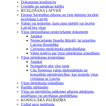
Dokumentu legalizācija
Cenrādis un samaksas kārība
IECEĻOŠANA LATVIJĀ
Eiropas Savienības pilsoņu un viņu ģimenes locekļu
ieceļošana Latvijā
Valstis vai teritorijas, kuru pasu turētāji var ieceļot
Latvijā bez vīzas
Vīzas pieprasīšanai nepieciešamie dokumenti
Atpakaļ
Nepieciešamie finanšu līdzekļi, lai uzturētos
Latvijas Republikā
Ceļojuma medicīniskā apdrošināšana
Valsts nodeva par vīzas pieteikuma izskatīšanu
Vīzas pieteikuma iesniegšana
Atpakaļ
Normatīvie akti vīzu jomā
Citu Šengenas valstu diplomātiskās un
konsulārās pārstāvniecības, kas izsniedz vīzas
ceļošanai uz Latviju
Vīzas pieteikuma izskatīšana
Papildu pārbaudes
Vīzas un pierobežas satiksmes atļaujas atteikuma,
anulēšanas vai atcelšanas apstrīdēšana
KONSULĀRĀ PALĪDZĪBA
Uzdod savu jautājumu