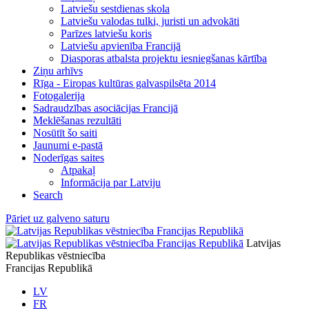
Latviešu sestdienas skola
Latviešu valodas tulki, juristi un advokāti
Parīzes latviešu koris
Latviešu apvienība Francijā
Diasporas atbalsta projektu iesniegšanas kārtība
Ziņu arhīvs
Rīga - Eiropas kultūras galvaspilsēta 2014
Fotogalerija
Sadraudzības asociācijas Francijā
Meklēšanas rezultāti
Nosūtīt šo saiti
Jaunumi e-pastā
Noderīgas saites
Atpakaļ
Informācija par Latviju
Search
Pāriet uz galveno saturu
Latvijas
Republikas vēstniecība
Francijas Republikā
LV
FR