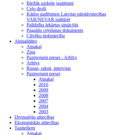
Biežāk uzdotie jautājumi
Ceļo droši
Kādos gadījumos Latvijas pārstāvniecības
VAR/NEVAR palīdzēt
Palīdzība ārkārtas situācijās
Pagaidu ceļošanas dokuments
Cilvēku tirdzniecība
Aktualitātes
Atpakaļ
Ziņa
Paziņojumi presei - Arhīvs
Arhīvs
Runas, raksti, intervijas
Paziņojumi presei
Atpakaļ
2010
2009
2008
2007
2004
2003
Divpusējās attiecības
Ekonomiskās attiecības
Tautiešiem
Atpakaļ