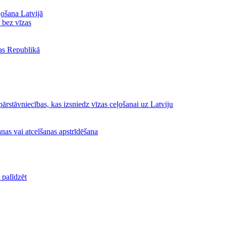
ļošana Latvijā
ā bez vīzas
jas Republikā
ārstāvniecības, kas izsniedz vīzas ceļošanai uz Latviju
nas vai atcelšanas apstrīdēšana
palīdzēt