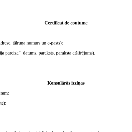
Certificat de coutume
adrese, tālruņa numurs un e-pasts);
ja pareiza” datums, paraksts, paraksta atšifrējums).
Konsulārās izziņas
ēram:
tē);