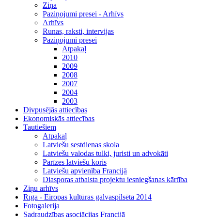
Ziņa
Paziņojumi presei - Arhīvs
Arhīvs
Runas, raksti, intervijas
Paziņojumi presei
Atpakaļ
2010
2009
2008
2007
2004
2003
Divpusējās attiecības
Ekonomiskās attiecības
Tautiešiem
Atpakaļ
Latviešu sestdienas skola
Latviešu valodas tulki, juristi un advokāti
Parīzes latviešu koris
Latviešu apvienība Francijā
Diasporas atbalsta projektu iesniegšanas kārtība
Ziņu arhīvs
Rīga - Eiropas kultūras galvaspilsēta 2014
Fotogalerija
Sadraudzības asociācijas Francijā