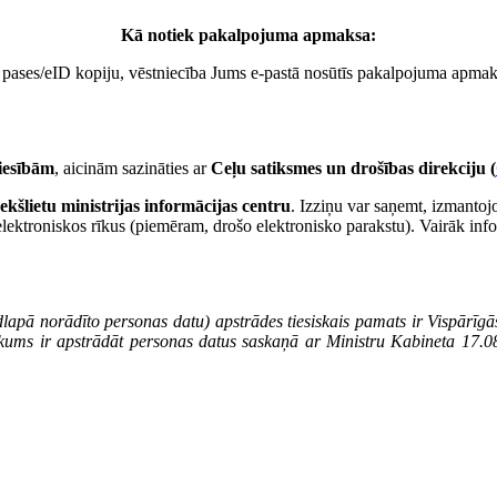
Kā notiek pakalpojuma apmaksa:
 pases/eID kopiju, vēstniecība Jums e-pastā nosūtīs pakalpojuma apmaks
tiesībām
, aicinām sazināties ar
Ceļu satiksmes un drošības direkciju (
Iekšlietu ministrijas informācijas centru
. Izziņu var saņemt, izmantoj
 elektroniskos rīkus (piemēram, drošo elektronisko parakstu). Vairāk inf
lapā norādīto personas datu) apstrādes tiesiskais pamats ir Vispārīgā
nākums ir apstrādāt personas datus saskaņā ar Ministru Kabineta 17.0