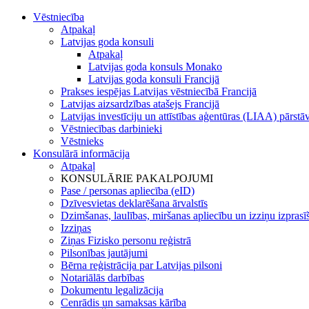
Vēstniecība
Atpakaļ
Latvijas goda konsuli
Atpakaļ
Latvijas goda konsuls Monako
Latvijas goda konsuli Francijā
Prakses iespējas Latvijas vēstniecībā Francijā
Latvijas aizsardzības atašejs Francijā
Latvijas investīciju un attīstības aģentūras (LIAA) pārstā
Vēstniecības darbinieki
Vēstnieks
Konsulārā informācija
Atpakaļ
KONSULĀRIE PAKALPOJUMI
Pase / personas apliecība (eID)
Dzīvesvietas deklarēšana ārvalstīs
Dzimšanas, laulības, miršanas apliecību un izziņu izprasī
Izziņas
Ziņas Fizisko personu reģistrā
Pilsonības jautājumi
Bērna reģistrācija par Latvijas pilsoni
Notariālās darbības
Dokumentu legalizācija
Cenrādis un samaksas kārība