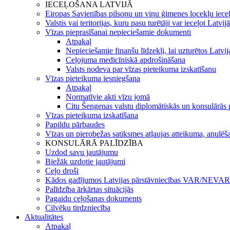
IECEĻOŠANA LATVIJĀ
Eiropas Savienības pilsoņu un viņu ģimenes locekļu iece
Valstis vai teritorijas, kuru pasu turētāji var ieceļot Latvij
Vīzas pieprasīšanai nepieciešamie dokumenti
Atpakaļ
Nepieciešamie finanšu līdzekļi, lai uzturētos Latvi
Ceļojuma medicīniskā apdrošināšana
Valsts nodeva par vīzas pieteikuma izskatīšanu
Vīzas pieteikuma iesniegšana
Atpakaļ
Normatīvie akti vīzu jomā
Citu Šengenas valstu diplomātiskās un konsulārās p
Vīzas pieteikuma izskatīšana
Papildu pārbaudes
Vīzas un pierobežas satiksmes atļaujas atteikuma, anulēša
KONSULĀRĀ PALĪDZĪBA
Uzdod savu jautājumu
Biežāk uzdotie jautājumi
Ceļo droši
Kādos gadījumos Latvijas pārstāvniecības VAR/NEVAR 
Palīdzība ārkārtas situācijās
Pagaidu ceļošanas dokuments
Cilvēku tirdzniecība
Aktualitātes
Atpakaļ