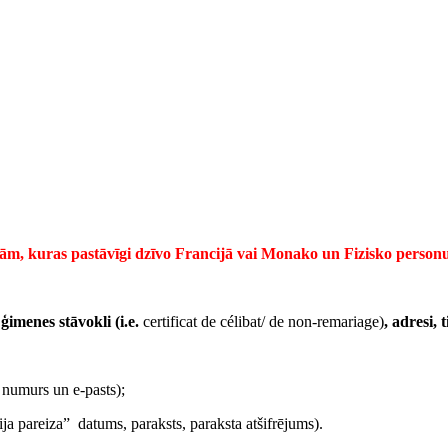
nām, kuras pastāvīgi dzīvo Francijā vai Monako un Fizisko personu 
ģimenes stāvokli (i.e.
certificat de célibat/ de non-remariage)
, adresi,
a numurs un e-pasts);
ja pareiza” datums, paraksts, paraksta atšifrējums).