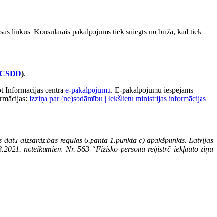
as linkus. Konsulārais pakalpojums tiek sniegts no brīža, kad tiek
CSDD
)
.
ot Informācijas centra
e-pakalpojumu
. E-pakalpojumu iespējams
ormācijas:
Izziņa par (ne)sodāmību | Iekšlietu ministrijas informācijas
s datu aizsardzības regulas 6.panta 1.punkta c) apakšpunkts. Latvijas
8.2021. noteikumiem Nr. 563 “Fizisko personu reģistrā iekļauto ziņu