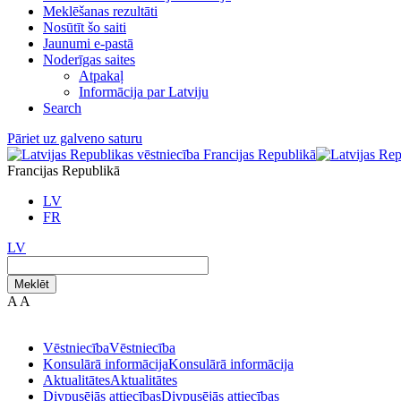
Meklēšanas rezultāti
Nosūtīt šo saiti
Jaunumi e-pastā
Noderīgas saites
Atpakaļ
Informācija par Latviju
Search
Pāriet uz galveno saturu
Francijas Republikā
LV
FR
LV
Meklēt
A
A
Vēstniecība
Vēstniecība
Konsulārā informācija
Konsulārā informācija
Aktualitātes
Aktualitātes
Divpusējās attiecības
Divpusējās attiecības