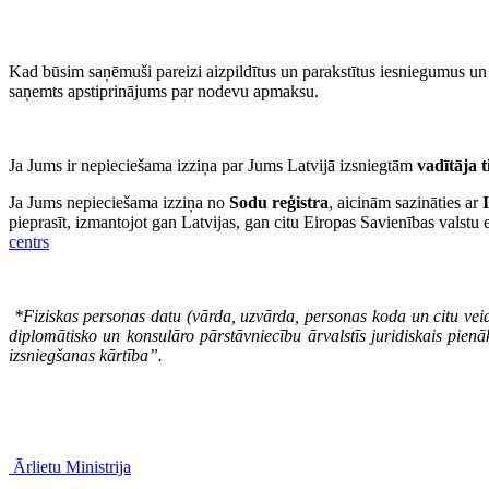
Kad būsim saņēmuši pareizi aizpildītus un parakstītus iesniegumus un
saņemts apstiprinājums par nodevu apmaksu.
Ja Jums ir nepieciešama izziņa par Jums Latvijā izsniegtām
vadītāja 
Ja Jums nepieciešama izziņa no
Sodu reģistra
, aicinām sazināties ar
pieprasīt, izmantojot gan Latvijas, gan citu Eiropas Savienības valstu
centrs
*Fiziskas personas datu (vārda, uzvārda, personas koda un citu veid
diplomātisko un konsulāro pārstāvniecību ārvalstīs juridiskais pie
izsniegšanas kārtība”.
Ārlietu Ministrija