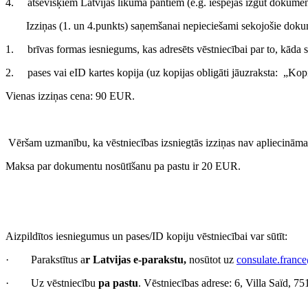
4. atsevišķiem Latvijas likuma pantiem (e.g. iespējas izgūt dokumentus
Izziņas (1. un 4.punkts) saņemšanai nepieciešami sekojošie doku
1. brīvas formas iesniegums, kas adresēts vēstniecībai par to, kāda sa
2. pases vai eID kartes kopija (uz kopijas obligāti jāuzraksta: „Kopi
Vienas izziņas cena: 90 EUR.
Vēršam uzmanību, ka vēstniecības izsniegtās izziņas nav apliecināmas
Maksa par dokumentu nosūtīšanu pa pastu ir 20 EUR.
Aizpildītos iesniegumus un pases/ID kopiju vēstniecībai var sūtīt:
· Parakstītus a
r Latvijas e-parakstu,
nosūtot uz
consulate.franc
· Uz vēstniecību
pa pastu
. Vēstniecības adrese: 6, Villa Saïd, 75