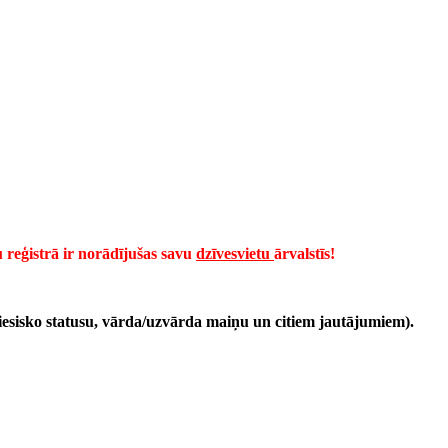
reģistrā ir norādījušas savu
dzīvesvietu
ārvalstīs!
 tiesisko statusu, vārda/uzvārda maiņu un citiem jautājumiem).