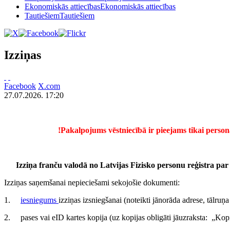
Ekonomiskās attiecības
Ekonomiskās attiecības
Tautiešiem
Tautiešiem
Izziņas
Facebook
X.com
27.07.2026. 17:20
!
Pakalpojums vēstniecībā ir pieejams tikai perso
Izziņa franču valodā no Latvijas Fizisko personu reģistra par 
Izziņas saņemšanai nepieciešami sekojošie dokumenti:
1.
iesniegums
izziņas izsniegšanai (noteikti jānorāda adrese, tālruņ
2. pases vai eID kartes kopija (uz kopijas obligāti jāuzraksta: „Kopi