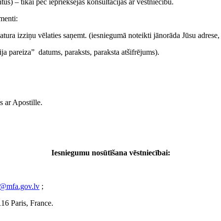
) – tikai pēc iepriekšējas konsultācijas ar vēstniecību.
menti:
tura izziņu vēlaties saņemt. (iesniegumā noteikti jānorāda Jūsu adrese,
ja pareiza” datums, paraksts, paraksta atšifrējums).
 ar Apostille.
Iesniegumu nosūtīšana vēstniecībai:
e@mfa.gov.lv
;
116 Paris, France.