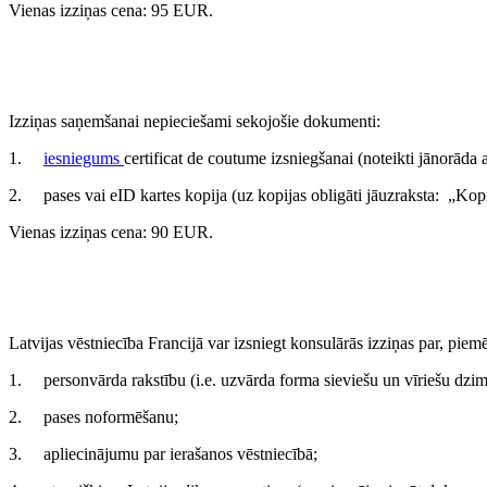
Vienas izziņas cena: 95 EUR.
Izziņas saņemšanai nepieciešami sekojošie dokumenti:
1.
iesniegums
certificat de coutume izsniegšanai (noteikti jānorāda 
2. pases vai eID kartes kopija (uz kopijas obligāti jāuzraksta: „Kopi
Vienas izziņas cena: 90 EUR.
Latvijas vēstniecība Francijā var izsniegt konsulārās izziņas par, piem
1. personvārda rakstību (i.e. uzvārda forma sieviešu un vīriešu dzim
2. pases noformēšanu;
3. apliecinājumu par ierašanos vēstniecībā;