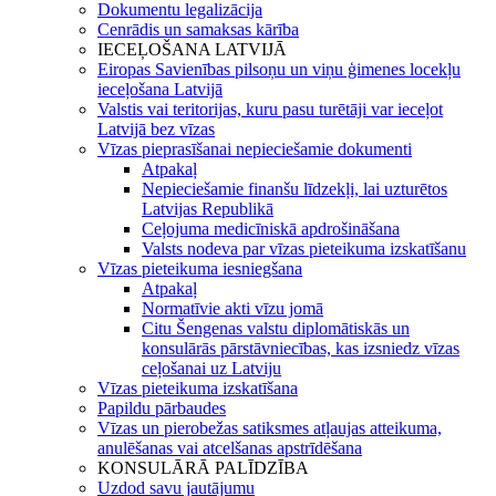
Dokumentu legalizācija
Cenrādis un samaksas kārība
IECEĻOŠANA LATVIJĀ
Eiropas Savienības pilsoņu un viņu ģimenes locekļu
ieceļošana Latvijā
Valstis vai teritorijas, kuru pasu turētāji var ieceļot
Latvijā bez vīzas
Vīzas pieprasīšanai nepieciešamie dokumenti
Atpakaļ
Nepieciešamie finanšu līdzekļi, lai uzturētos
Latvijas Republikā
Ceļojuma medicīniskā apdrošināšana
Valsts nodeva par vīzas pieteikuma izskatīšanu
Vīzas pieteikuma iesniegšana
Atpakaļ
Normatīvie akti vīzu jomā
Citu Šengenas valstu diplomātiskās un
konsulārās pārstāvniecības, kas izsniedz vīzas
ceļošanai uz Latviju
Vīzas pieteikuma izskatīšana
Papildu pārbaudes
Vīzas un pierobežas satiksmes atļaujas atteikuma,
anulēšanas vai atcelšanas apstrīdēšana
KONSULĀRĀ PALĪDZĪBA
Uzdod savu jautājumu