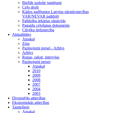
Biežāk uzdotie jautājumi
Ceļo droši
Kādos gadījumos Latvijas pārstāvniecības
VAR/NEVAR palīdzēt
Palīdzība ārkārtas situācijās
Pagaidu ceļošanas dokuments
Cilvēku tirdzniecība
Aktualitātes
Atpakaļ
Ziņa
Paziņojumi presei - Arhīvs
Arhīvs
Runas, raksti, intervijas
Paziņojumi presei
Atpakaļ
2010
2009
2008
2007
2004
2003
Divpusējās attiecības
Ekonomiskās attiecības
Tautiešiem
Atpakaļ