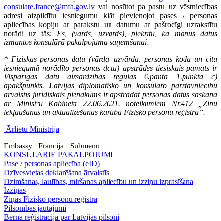
consulate.france@mfa.gov.lv
vai nosūtot pa pastu uz vēstniecības
adresi aizpildītu iesniegumu klāt pievienojot pases / personas
apliecības kopiju ar parakstu un datumu ar pašrocīgi uzrakstītu
norādi uz tās:
Es, (vārds, uzvārds), piekrītu, ka manus datus
izmantos konsulārā pakalpojuma saņemšanai.
* Fiziskas personas datu (vārda, uzvārda, personas koda un citu
iesniegumā norādīto personas datu) apstrādes tiesiskais pamats ir
Vispārīgās datu aizsardzības regulas 6.panta 1.punkta c)
apakšpunkts.
L
atvijas diplomātisko un konsulāro pārstāvniecību
ārvalstīs juridiskais pienākums ir apstrādāt personas datus saskaņā
ar Ministru Kabineta 22.06.2021. noteikumiem Nr.412 „Ziņu
iekļaušanas un aktualizēšanas kārtība Fizisko personu reģistrā”.
Ārlietu Ministrija
Embassy - Francija - Submenu
KONSULĀRIE PAKALPOJUMI
Pase / personas apliecība (eID)
Dzīvesvietas deklarēšana ārvalstīs
Dzimšanas, laulības, miršanas apliecību un izziņu izprasīšana
Izziņas
Ziņas Fizisko personu reģistrā
Pilsonības jautājumi
Bērna reģistrācija par Latvijas pilsoni