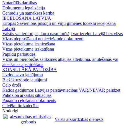
Notariālās darbības
Dokumentu legalizācija
Cenrādis un samaksas kārība
IECEĻOŠANA LATVIJĀ
Eiropas Savienības pilsoņu un viņu ģimenes locekļu ieceļošana
Latvijā
Valstis vai teritorijas, kuru pasu turētāji var ieceļot Latvijā bez vīzas
Vīzas pieprasīšanai nepieciešamie dokumenti
Vīzas pieteikuma iesniegšana
Vīzas pieteikuma izskatīšana
Papildu pārbaudes
Vīzas un pierobežas satiksmes atļaujas atteikuma, anulēšanas vai
atcelšanas apstrīdēšana
KONSULĀRĀ PALĪDZĪBA
Uzdod savu jautājumu
Biežāk uzdotie jautājumi
Ceļo droši
Kādos gadījumos Latvijas pārstāvniecības VAR/NEVAR palīdzēt
Palīdzība ārkārtas situācijās
Pagaidu ceļošanas dokuments
Cilvēku tirdzniecība
Noderīgi
Valsts aizsardzības dienests