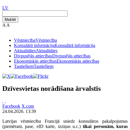
LV
Meklēt
A
A
Vēstniecība
Vēstniecība
Konsulārā informācija
Konsulārā informācija
Aktualitātes
Aktualitātes
Divpusējās attiecības
Divpusējās attiecības
Ekonomiskās attiecības
Ekonomiskās attiecības
Tautiešiem
Tautiešiem
Dzīvesvietas norādīšana ārvalstīs
Facebook
X.com
24.04.2026. 13:39
Latvijas vēstniecība Francijā sniedz konsulāros pakalpojumus
(piemēram, pase, eID karte, izziņas u.c.)
tikai personām, kuras