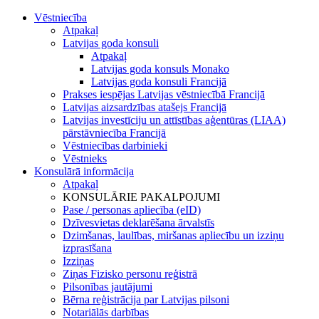
Vēstniecība
Atpakaļ
Latvijas goda konsuli
Atpakaļ
Latvijas goda konsuls Monako
Latvijas goda konsuli Francijā
Prakses iespējas Latvijas vēstniecībā Francijā
Latvijas aizsardzības atašejs Francijā
Latvijas investīciju un attīstības aģentūras (LIAA)
pārstāvniecība Francijā
Vēstniecības darbinieki
Vēstnieks
Konsulārā informācija
Atpakaļ
KONSULĀRIE PAKALPOJUMI
Pase / personas apliecība (eID)
Dzīvesvietas deklarēšana ārvalstīs
Dzimšanas, laulības, miršanas apliecību un izziņu
izprasīšana
Izziņas
Ziņas Fizisko personu reģistrā
Pilsonības jautājumi
Bērna reģistrācija par Latvijas pilsoni
Notariālās darbības