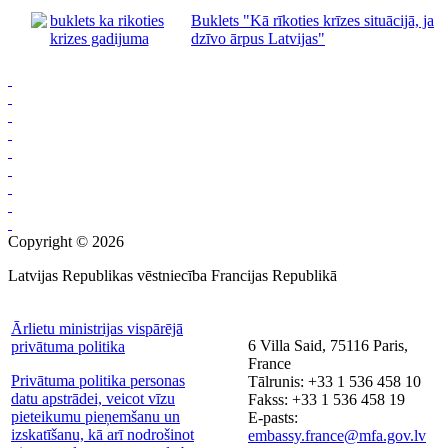
Buklets "Kā rīkoties krīzes situācijā, ja
dzīvo ārpus Latvijas"
Copyright © 2026
Latvijas Republikas vēstniecība Francijas Republikā
Ārlietu ministrijas vispārējā
6 Villa Said, 75116 Paris,
privātuma politika
France
Privātuma politika personas
Tālrunis: +33 1 536 458 10
datu apstrādei, veicot vīzu
Fakss: +33 1 536 458 19
pieteikumu pieņemšanu un
E-pasts:
izskatīšanu, kā arī nodrošinot
embassy.france@mfa.gov.lv