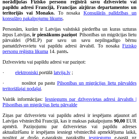
norādījušas Fizisko personu reģistrā savu dzīvesvietu vai
papildu adresi Francijā, Francijas aizjūras departamentos un
teritorijās vai Monako.
To nosaka
Konsulārās palīdzības un
konsulāro pakalpojumu likums
.
Personām, kurām ir Latvijas valstiskā piederība un kuras uzturas
ārpus Latvijas,
ir pienākums paziņot
Pilsonības un migrācijas lietu
pārvaldei (PMLP) par savu un savu nepilngadīgo bērnu
pamatdzīvesvietu vai papildu adresi ārvalstī. To nosaka
Fizisko
personu reģistra likuma
14. pants
.
Dzīvesvietu vai papildu adresi var paziņot:
·
elektroniski
portālā
latvija.lv
;
· nosūtot pa pastu
Pilsonības un migrācijas lietu pārvaldes
teritoriālajai nodaļai
.
Vairāk informācijas:
Iesniegums par dzīvesvietas adresi ārvalstīs |
Pilsonības un migrācijas lietu pārvalde
Ziņas par dzīvesvietu vai papildu adresi ir iespējams atjaunot arī
Latvijas vēstniecībā Francijā, kas ir maksas pakalpojums
90,00
EUR
apmērā. Paziņojumu par dzīvesvietas vai papildu adreses
aktualizēšanu ir iespējams iesniegt vēstniecībā apmeklējuma laikā,
nosūtot ar drošo e-parakstu parakstītu
iesniegumu
e-pastā uz