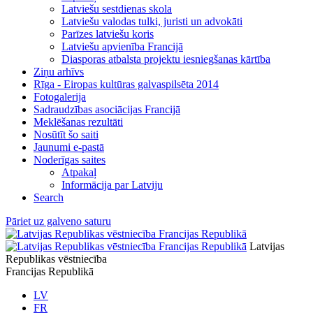
Latviešu sestdienas skola
Latviešu valodas tulki, juristi un advokāti
Parīzes latviešu koris
Latviešu apvienība Francijā
Diasporas atbalsta projektu iesniegšanas kārtība
Ziņu arhīvs
Rīga - Eiropas kultūras galvaspilsēta 2014
Fotogalerija
Sadraudzības asociācijas Francijā
Meklēšanas rezultāti
Nosūtīt šo saiti
Jaunumi e-pastā
Noderīgas saites
Atpakaļ
Informācija par Latviju
Search
Pāriet uz galveno saturu
Latvijas
Republikas vēstniecība
Francijas Republikā
LV
FR