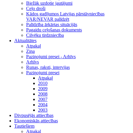
Biežāk uzdotie jautājumi
Ceļo droši
Kādos gadījumos Latvijas pārstāvniecības
VAR/NEVAR palīdzēt
Palīdzība ārkārtas situācijās
Pagaidu ceļošanas dokuments
Cilvēku tirdzniecība
Aktualitātes
Atpakaļ
Ziņa
Paziņojumi presei - Arhīvs
Arhīvs
Runas, raksti, intervijas
Paziņojumi presei
Atpakaļ
2010
2009
2008
2007
2004
2003
Divpusējās attiecības
Ekonomiskās attiecības
Tautiešiem
Atpakaļ