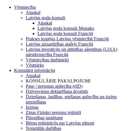
Vēstniecība
Atpakaļ
Latvijas goda konsuli
Atpakaļ
Latvijas goda konsuls Monako
Latvijas goda konsuli Francijā
Prakses iespējas Latvijas vēstniecībā Francijā
Latvijas aizsardzības atašejs Francijā
Latvijas investīciju un attīstības aģentūras (LIAA)
pārstāvniecība Francijā
Vēstniecības darbinieki
Vēstnieks
Konsulārā informācija
Atpakaļ
KONSULĀRIE PAKALPOJUMI
Pase / personas apliecība (eID)
Dzīvesvietas deklarēšana ārvalstīs
Dzimšanas, laulības, miršanas apliecību un izziņu
izprasīšana
Izziņas
Ziņas Fizisko personu reģistrā
Pilsonības jautājumi
Bērna reģistrācija par Latvijas pilsoni
Notariālās darbības