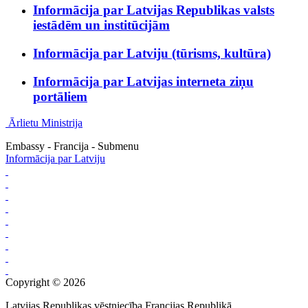
Informācija par Latvijas Republikas valsts
iestādēm un institūcijām
Informācija par Latviju (tūrisms, kultūra)
Informācija par Latvijas interneta ziņu
portāliem
Ārlietu Ministrija
Embassy - Francija - Submenu
Informācija par Latviju
Copyright © 2026
Latvijas Republikas vēstniecība Francijas Republikā