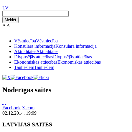
LV
Meklēt
A
A
Vēstniecība
Vēstniecība
Konsulārā informācija
Konsulārā informācija
Aktualitātes
Aktualitātes
Divpusējās attiecības
Divpusējās attiecības
Ekonomiskās attiecības
Ekonomiskās attiecības
Tautiešiem
Tautiešiem
Noderīgas saites
Facebook
X.com
02.12.2014. 19:09
LATVIJAS SAITES