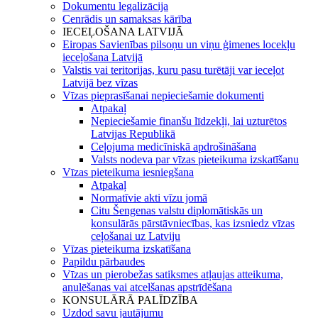
Dokumentu legalizācija
Cenrādis un samaksas kārība
IECEĻOŠANA LATVIJĀ
Eiropas Savienības pilsoņu un viņu ģimenes locekļu
ieceļošana Latvijā
Valstis vai teritorijas, kuru pasu turētāji var ieceļot
Latvijā bez vīzas
Vīzas pieprasīšanai nepieciešamie dokumenti
Atpakaļ
Nepieciešamie finanšu līdzekļi, lai uzturētos
Latvijas Republikā
Ceļojuma medicīniskā apdrošināšana
Valsts nodeva par vīzas pieteikuma izskatīšanu
Vīzas pieteikuma iesniegšana
Atpakaļ
Normatīvie akti vīzu jomā
Citu Šengenas valstu diplomātiskās un
konsulārās pārstāvniecības, kas izsniedz vīzas
ceļošanai uz Latviju
Vīzas pieteikuma izskatīšana
Papildu pārbaudes
Vīzas un pierobežas satiksmes atļaujas atteikuma,
anulēšanas vai atcelšanas apstrīdēšana
KONSULĀRĀ PALĪDZĪBA
Uzdod savu jautājumu