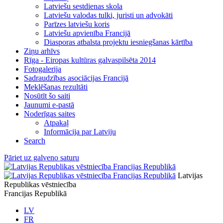
Latviešu sestdienas skola
Latviešu valodas tulki, juristi un advokāti
Parīzes latviešu koris
Latviešu apvienība Francijā
Diasporas atbalsta projektu iesniegšanas kārtība
Ziņu arhīvs
Rīga - Eiropas kultūras galvaspilsēta 2014
Fotogalerija
Sadraudzības asociācijas Francijā
Meklēšanas rezultāti
Nosūtīt šo saiti
Jaunumi e-pastā
Noderīgas saites
Atpakaļ
Informācija par Latviju
Search
Pāriet uz galveno saturu
Latvijas
Republikas vēstniecība
Francijas Republikā
LV
FR