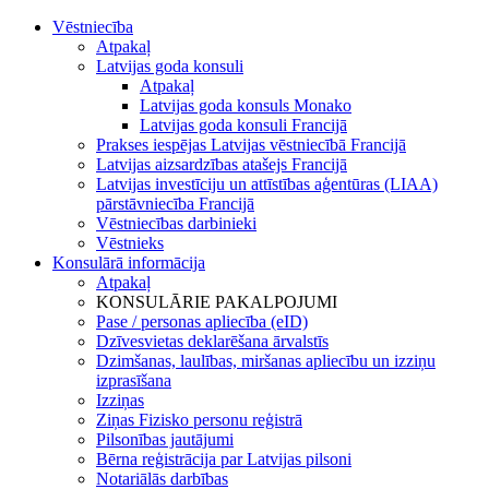
Vēstniecība
Atpakaļ
Latvijas goda konsuli
Atpakaļ
Latvijas goda konsuls Monako
Latvijas goda konsuli Francijā
Prakses iespējas Latvijas vēstniecībā Francijā
Latvijas aizsardzības atašejs Francijā
Latvijas investīciju un attīstības aģentūras (LIAA)
pārstāvniecība Francijā
Vēstniecības darbinieki
Vēstnieks
Konsulārā informācija
Atpakaļ
KONSULĀRIE PAKALPOJUMI
Pase / personas apliecība (eID)
Dzīvesvietas deklarēšana ārvalstīs
Dzimšanas, laulības, miršanas apliecību un izziņu
izprasīšana
Izziņas
Ziņas Fizisko personu reģistrā
Pilsonības jautājumi
Bērna reģistrācija par Latvijas pilsoni
Notariālās darbības