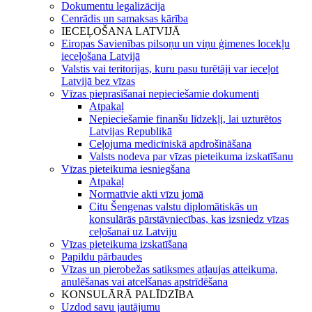
Dokumentu legalizācija
Cenrādis un samaksas kārība
IECEĻOŠANA LATVIJĀ
Eiropas Savienības pilsoņu un viņu ģimenes locekļu
ieceļošana Latvijā
Valstis vai teritorijas, kuru pasu turētāji var ieceļot
Latvijā bez vīzas
Vīzas pieprasīšanai nepieciešamie dokumenti
Atpakaļ
Nepieciešamie finanšu līdzekļi, lai uzturētos
Latvijas Republikā
Ceļojuma medicīniskā apdrošināšana
Valsts nodeva par vīzas pieteikuma izskatīšanu
Vīzas pieteikuma iesniegšana
Atpakaļ
Normatīvie akti vīzu jomā
Citu Šengenas valstu diplomātiskās un
konsulārās pārstāvniecības, kas izsniedz vīzas
ceļošanai uz Latviju
Vīzas pieteikuma izskatīšana
Papildu pārbaudes
Vīzas un pierobežas satiksmes atļaujas atteikuma,
anulēšanas vai atcelšanas apstrīdēšana
KONSULĀRĀ PALĪDZĪBA
Uzdod savu jautājumu