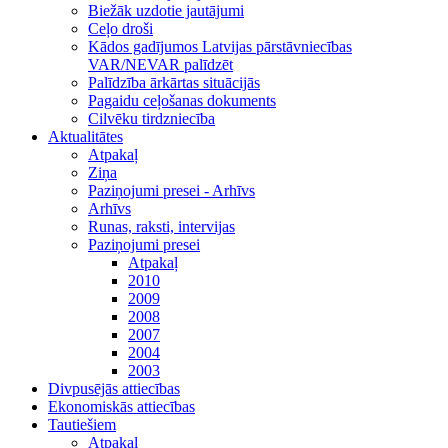
Biežāk uzdotie jautājumi
Ceļo droši
Kādos gadījumos Latvijas pārstāvniecības
VAR/NEVAR palīdzēt
Palīdzība ārkārtas situācijās
Pagaidu ceļošanas dokuments
Cilvēku tirdzniecība
Aktualitātes
Atpakaļ
Ziņa
Paziņojumi presei - Arhīvs
Arhīvs
Runas, raksti, intervijas
Paziņojumi presei
Atpakaļ
2010
2009
2008
2007
2004
2003
Divpusējās attiecības
Ekonomiskās attiecības
Tautiešiem
Atpakaļ