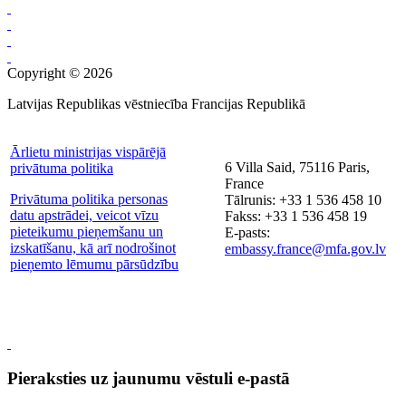
Copyright © 2026
Latvijas Republikas vēstniecība Francijas Republikā
Ārlietu ministrijas vispārējā
6 Villa Said, 75116 Paris,
privātuma politika
France
Privātuma politika personas
Tālrunis: +33 1 536 458 10
datu apstrādei, veicot vīzu
Fakss: +33 1 536 458 19
pieteikumu pieņemšanu un
E-pasts:
izskatīšanu, kā arī nodrošinot
embassy.france@mfa.gov.lv
pieņemto lēmumu pārsūdzību
Pieraksties uz jaunumu vēstuli e-pastā