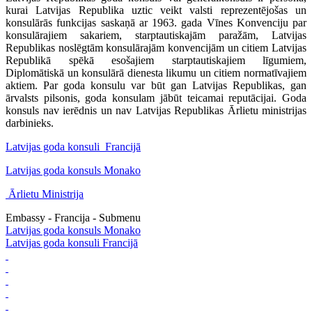
kurai Latvijas Republika uztic veikt valsti reprezentējošas un
konsulārās funkcijas saskaņā ar 1963. gada Vīnes Konvenciju par
konsulārajiem sakariem, starptautiskajām paražām, Latvijas
Republikas noslēgtām konsulārajām konvencijām un citiem Latvijas
Republikā spēkā esošajiem starptautiskajiem līgumiem,
Diplomātiskā un konsulārā dienesta likumu un citiem normatīvajiem
aktiem. Par goda konsulu var būt gan Latvijas Republikas, gan
ārvalsts pilsonis, goda konsulam jābūt teicamai reputācijai. Goda
konsuls nav ierēdnis un nav Latvijas Republikas Ārlietu ministrijas
darbinieks.
Latvijas goda konsuli Francijā
Latvijas goda konsuls Monako
Ārlietu Ministrija
Embassy - Francija - Submenu
Latvijas goda konsuls Monako
Latvijas goda konsuli Francijā