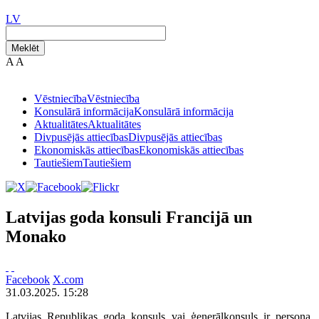
LV
Meklēt
A
A
Vēstniecība
Vēstniecība
Konsulārā informācija
Konsulārā informācija
Aktualitātes
Aktualitātes
Divpusējās attiecības
Divpusējās attiecības
Ekonomiskās attiecības
Ekonomiskās attiecības
Tautiešiem
Tautiešiem
Latvijas goda konsuli Francijā un
Monako
Facebook
X.com
31.03.2025. 15:28
Latvijas Republikas goda konsuls vai ģenerālkonsuls ir persona,