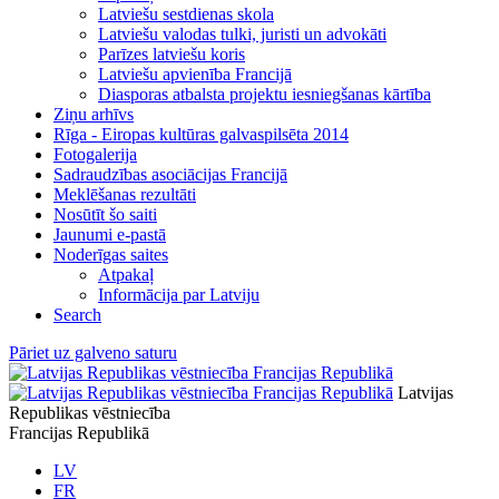
Latviešu sestdienas skola
Latviešu valodas tulki, juristi un advokāti
Parīzes latviešu koris
Latviešu apvienība Francijā
Diasporas atbalsta projektu iesniegšanas kārtība
Ziņu arhīvs
Rīga - Eiropas kultūras galvaspilsēta 2014
Fotogalerija
Sadraudzības asociācijas Francijā
Meklēšanas rezultāti
Nosūtīt šo saiti
Jaunumi e-pastā
Noderīgas saites
Atpakaļ
Informācija par Latviju
Search
Pāriet uz galveno saturu
Latvijas
Republikas vēstniecība
Francijas Republikā
LV
FR