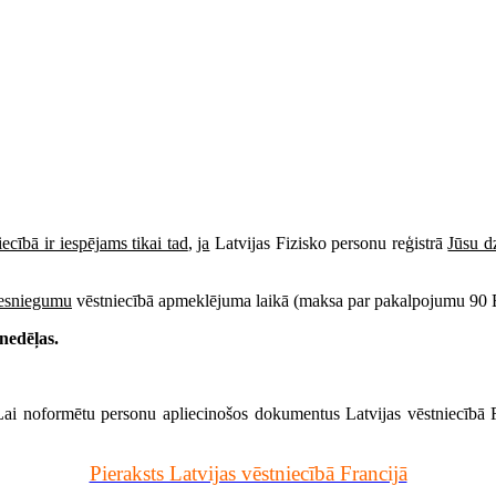
cībā ir iespējams tikai tad
,
ja
Latvijas Fizisko personu reģistrā
Jūsu dz
iesniegumu
vēstniecībā apmeklējuma laikā (maksa par pakalpojumu 9
nedēļas.
Lai noformētu personu apliecinošos dokumentus Latvijas vēstniecībā Fra
Pieraksts Latvijas vēstniecībā Francijā