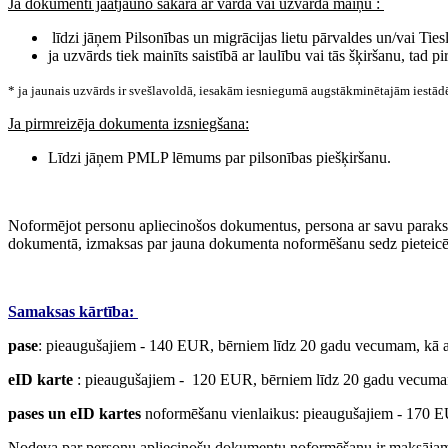
Ja dokumenti jāatjauno sakarā ar vārda vai uzvārda maiņu :
līdzi jāņem Pilsonības un migrācijas lietu pārvaldes un/vai Tie
ja uzvārds tiek mainīts saistībā ar laulību vai tās šķiršanu, tad
* ja jaunais uzvārds ir svešlavoldā, iesakām iesniegumā augstākminētajām iestād
Ja pirmreizēja dokumenta izsniegšana:
Līdzi jāņem PMLP lēmums par pilsonības piešķiršanu.
Noformējot personu apliecinošos dokumentus, persona ar savu parakstu
dokumentā, izmaksas par jauna dokumenta noformēšanu sedz pieteicē
Samaksas kārtība:
pase
: pieaugušajiem - 140 EUR, bērniem līdz 20 gadu vecumam, kā ar
eID karte
: pieaugušajiem - 120 EUR, bērniem līdz 20 gadu vecumam
pases un eID kartes
noformēšanu vienlaikus: pieaugušajiem - 170 EU
Nodeva par personu apliecinošu dokumentu noformēšanu ir maksājama 