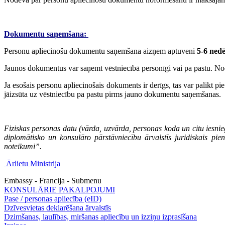
Dokumentu saņemšana:
Personu apliecinošu dokumentu saņemšana aizņem aptuveni
5-6 nedē
Jaunos dokumentus var saņemt vēstniecībā personīgi vai pa pastu. Nod
Ja esošais personu apliecinošais dokuments ir derīgs, tas var palikt 
jāizsūta uz vēstniecību pa pastu pirms jauno dokumentu saņemšanas.
Fiziskas personas datu (vārda, uzvārda, personas koda un citu iesnie
diplomātisko un konsulāro pārstāvniecību ārvalstīs juridiskais 
noteikumi”.
Ārlietu Ministrija
Embassy - Francija - Submenu
KONSULĀRIE PAKALPOJUMI
Pase / personas apliecība (eID)
Dzīvesvietas deklarēšana ārvalstīs
Dzimšanas, laulības, miršanas apliecību un izziņu izprasīšana