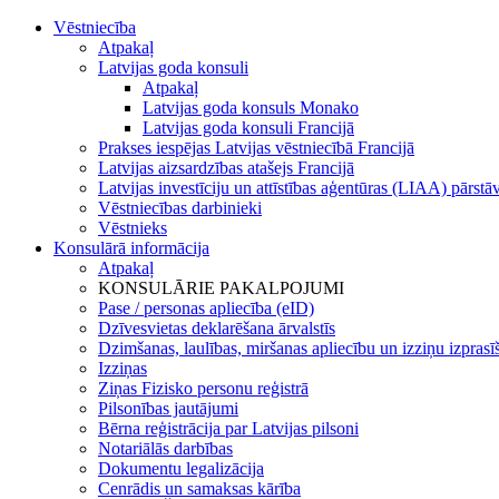
Vēstniecība
Atpakaļ
Latvijas goda konsuli
Atpakaļ
Latvijas goda konsuls Monako
Latvijas goda konsuli Francijā
Prakses iespējas Latvijas vēstniecībā Francijā
Latvijas aizsardzības atašejs Francijā
Latvijas investīciju un attīstības aģentūras (LIAA) pārstā
Vēstniecības darbinieki
Vēstnieks
Konsulārā informācija
Atpakaļ
KONSULĀRIE PAKALPOJUMI
Pase / personas apliecība (eID)
Dzīvesvietas deklarēšana ārvalstīs
Dzimšanas, laulības, miršanas apliecību un izziņu izprasī
Izziņas
Ziņas Fizisko personu reģistrā
Pilsonības jautājumi
Bērna reģistrācija par Latvijas pilsoni
Notariālās darbības
Dokumentu legalizācija
Cenrādis un samaksas kārība