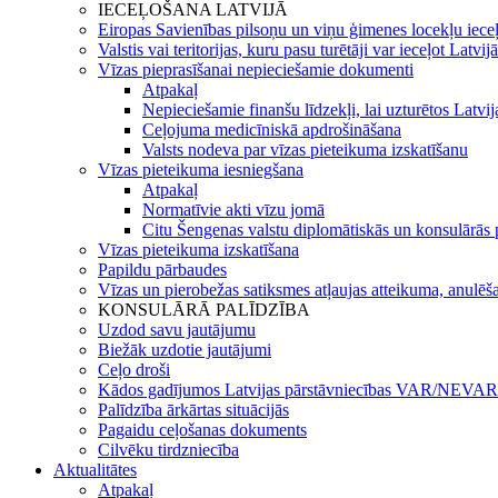
IECEĻOŠANA LATVIJĀ
Eiropas Savienības pilsoņu un viņu ģimenes locekļu iece
Valstis vai teritorijas, kuru pasu turētāji var ieceļot Latvij
Vīzas pieprasīšanai nepieciešamie dokumenti
Atpakaļ
Nepieciešamie finanšu līdzekļi, lai uzturētos Latvi
Ceļojuma medicīniskā apdrošināšana
Valsts nodeva par vīzas pieteikuma izskatīšanu
Vīzas pieteikuma iesniegšana
Atpakaļ
Normatīvie akti vīzu jomā
Citu Šengenas valstu diplomātiskās un konsulārās p
Vīzas pieteikuma izskatīšana
Papildu pārbaudes
Vīzas un pierobežas satiksmes atļaujas atteikuma, anulēša
KONSULĀRĀ PALĪDZĪBA
Uzdod savu jautājumu
Biežāk uzdotie jautājumi
Ceļo droši
Kādos gadījumos Latvijas pārstāvniecības VAR/NEVAR 
Palīdzība ārkārtas situācijās
Pagaidu ceļošanas dokuments
Cilvēku tirdzniecība
Aktualitātes
Atpakaļ