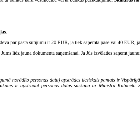
ļas
.
eva par pasta sūtījumu ir 20 EUR, ja tiek saņemta pase vai 40 EUR, ja
pie Jums līdz jauna dokumenta saņemšanai. Ja Jūs izvēlaties saņemt jaun
gumā norādīto personas datu) apstrādes tiesiskais pamats ir Vispārīgā
pienākums ir apstrādāt personas datus saskaņā ar Ministru Kabinet