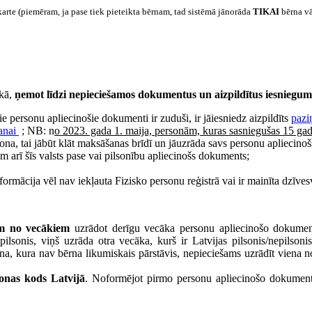
karte (piemēram, ja pase tiek pieteikta bērnam, tad sistēmā jānorāda
TIKAI
bērna vā
ikā,
ņemot līdzi
nepieciešamos dokumentus un aizpildītus iesniegum
e personu apliecinošie dokumenti ir zuduši, ir jāiesniedz aizpildīts
pazi
anai
; NB: n
o 2023. gada 1. maija, personām, kuras sasniegušas 15 g
ona, tai jābūt klāt maksāšanas brīdī un jāuzrāda savs personu apliecino
āņem arī šīs valsts pase vai pilsonību apliecinošs dokuments;
informācija vēl nav iekļauta Fizisko personu reģistrā vai ir mainīta dz
am no vecākiem
uzrādot derīgu vecāka personu apliecinošo dokumentu 
lsonis, viņš uzrāda otra vecāka, kurš ir Latvijas pilsonis/nepilsoni
a, kura nav bērna likumiskais pārstāvis, nepieciešams uzrādīt viena no
sonas kods Latvijā
. Noformējot pirmo personu apliecinošo dokumentu