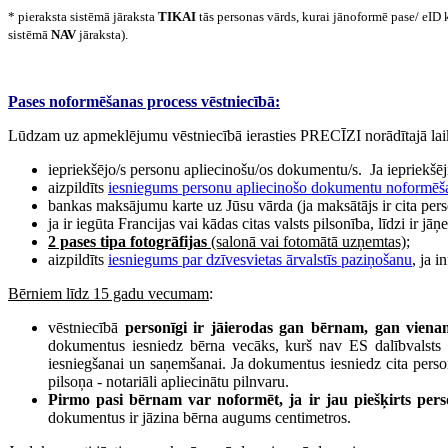
* pieraksta sistēmā jāraksta
TIKAI
tās personas vārds, kurai jānoformē pase/ eID 
sistēmā
NAV
jāraksta).
Pases noformēšanas process vēstniecībā:
Lūdzam uz apmeklējumu vēstniecībā ierasties PRECĪZI norādītajā la
iepriekšējo/s personu apliecinošu/os dokumentu/s. Ja iepriekšēji
aizpildīts
iesniegums personu apliecinošo dokumentu noformēš
bankas maksājumu karte uz Jūsu vārda (ja maksātājs ir cita pers
ja ir iegūta Francijas vai kādas citas valsts pilsonība, līdzi ir j
2 pases tipa fotogrāfijas
(salonā vai fotomātā uzņemtas)
;
aizpildīts
iesniegums par dzīvesvietas ārvalstīs paziņošanu
, ja 
Bērniem līdz 15 gadu vecumam
:
vēstniecībā
personīgi ir jāierodas gan bērnam, gan vien
dokumentus iesniedz bērna vecāks, kurš nav ES dalībvalsts pi
iesniegšanai un saņemšanai. Ja dokumentus iesniedz cita person
pilsoņa - notariāli apliecinātu pilnvaru.
Pirmo pasi bērnam var noformēt, ja ir jau piešķirts per
dokumentus ir jāzina bērna augums centimetros.