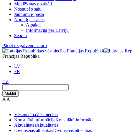
Meklēšanas rezultāti
Nosūtīt šo saiti
Jaunumi e-pastā
Noderīgas saites
Atpakaļ
Informācija par Latviju
Search
Pāriet uz galveno saturu
Francijas Republikā
LV
FR
LV
Meklēt
A
A
Vēstniecība
Vēstniecība
Konsulārā informācija
Konsulārā informācija
Aktualitātes
Aktualitātes
Divpusējās attiecības
Divpusējās attiecības