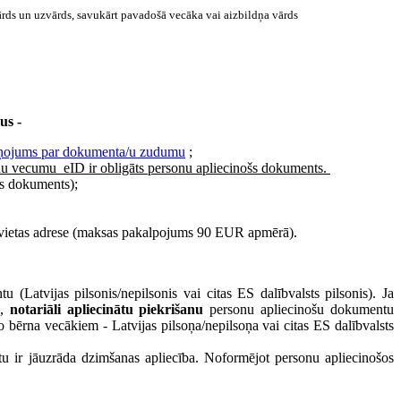
rds un uzvārds, savukārt pavadošā vecāka vai aizbildņa vārds
us -
ņojums par dokumenta/u zudumu
;
adu vecum
u eID ir obligāts personu apliecinošs dokuments.
šs dokuments);
īvesvietas adrese (maksas pakalpojums 90 EUR apmērā).
(Latvijas pilsonis/nepilsonis vai citas ES dalībvalsts pilsonis). Ja
s,
notariāli apliecinātu piekrišanu
personu apliecinošu dokumentu
 bērna vecākiem - Latvijas pilsoņa/nepilsoņa vai citas ES dalībvalsts
 ir jāuzrāda dzimšanas apliecība. Noformējot personu apliecinošos