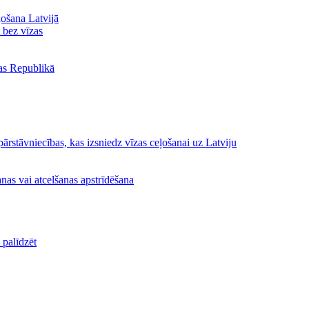
ļošana Latvijā
ā bez vīzas
jas Republikā
ārstāvniecības, kas izsniedz vīzas ceļošanai uz Latviju
nas vai atcelšanas apstrīdēšana
palīdzēt