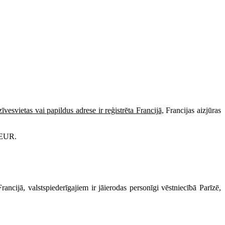
īvesvietas vai papildus adrese ir reģistrēta Francijā,
Francijas aizjūras
0 EUR.
ncijā, valstspiederīgajiem ir jāierodas personīgi vēstniecībā Parīzē,