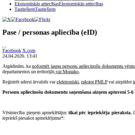
Ekonomiskās attiecības
Ekonomiskās attiecības
Tautiešiem
Tautiešiem
Pase / personas apliecība (eID)
Facebook
X.com
24.04.2026. 13:41
Atgādinām, ka
noformēt jaunu personu apliecinošu dokumentu vēstnie
departamentos un teritorijās
vai Monako
.
Reģistrēt adresi ārvalstīs var
elektroniski
,
rakstot PMLP
vai aizpildot
Personu apliecinošu dokumentu saņemšana aizņem aptuveni 5-6 
Vēstniecība pieņem apmeklētājus
tikai pēc iepriekšēja pieraksta.
iepriekš piesakot apmeklējumu*: