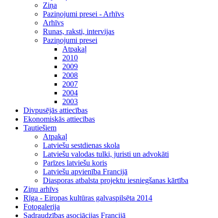
Ziņa
Paziņojumi presei - Arhīvs
Arhīvs
Runas, raksti, intervijas
Paziņojumi presei
Atpakaļ
2010
2009
2008
2007
2004
2003
Divpusējās attiecības
Ekonomiskās attiecības
Tautiešiem
Atpakaļ
Latviešu sestdienas skola
Latviešu valodas tulki, juristi un advokāti
Parīzes latviešu koris
Latviešu apvienība Francijā
Diasporas atbalsta projektu iesniegšanas kārtība
Ziņu arhīvs
Rīga - Eiropas kultūras galvaspilsēta 2014
Fotogalerija
Sadraudzības asociācijas Francijā