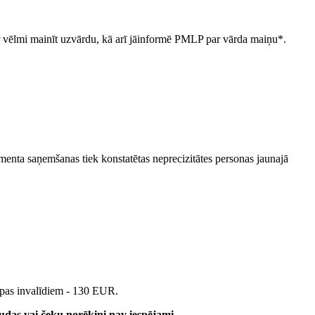
ju par vēlmi mainīt uzvārdu, kā arī jāinformē PMLP par vārda maiņu*.
enta saņemšanas tiek konstatētas neprecizitātes personas jaunajā
upas invalīdiem - 130 EUR.
udas vai čeku norēķini nav iespējami.