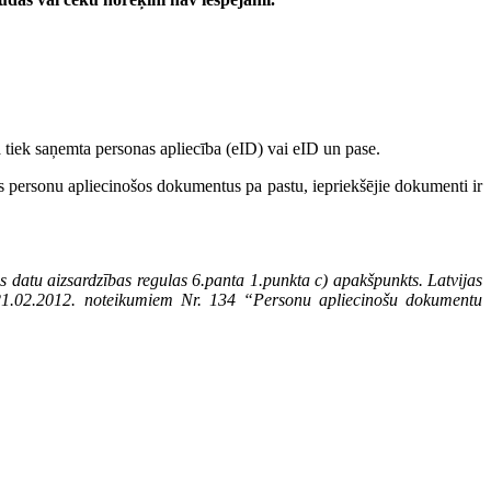
 tiek saņemta personas apliecība (eID) vai eID un pase.
us personu apliecinošos dokumentus pa pastu, iepriekšējie dokumenti ir
s datu aizsardzības regulas 6.panta 1.punkta c) apakšpunkts. Latvijas
a 21.02.2012. noteikumiem Nr. 134 “Personu apliecinošu dokumentu