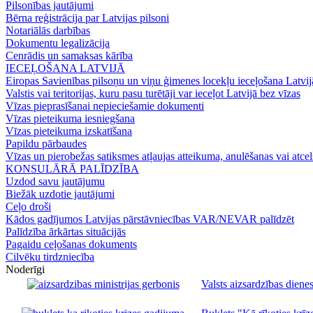
Pilsonības jautājumi
Bērna reģistrācija par Latvijas pilsoni
Notariālās darbības
Dokumentu legalizācija
Cenrādis un samaksas kārība
IECEĻOŠANA LATVIJĀ
Eiropas Savienības pilsoņu un viņu ģimenes locekļu ieceļošana Latvij
Valstis vai teritorijas, kuru pasu turētāji var ieceļot Latvijā bez vīzas
Vīzas pieprasīšanai nepieciešamie dokumenti
Vīzas pieteikuma iesniegšana
Vīzas pieteikuma izskatīšana
Papildu pārbaudes
Vīzas un pierobežas satiksmes atļaujas atteikuma, anulēšanas vai atce
KONSULĀRĀ PALĪDZĪBA
Uzdod savu jautājumu
Biežāk uzdotie jautājumi
Ceļo droši
Kādos gadījumos Latvijas pārstāvniecības VAR/NEVAR palīdzēt
Palīdzība ārkārtas situācijās
Pagaidu ceļošanas dokuments
Cilvēku tirdzniecība
Noderīgi
Valsts aizsardzības dienes