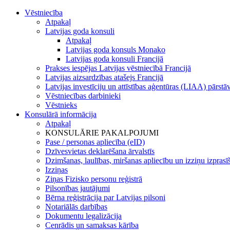
Vēstniecība
Atpakaļ
Latvijas goda konsuli
Atpakaļ
Latvijas goda konsuls Monako
Latvijas goda konsuli Francijā
Prakses iespējas Latvijas vēstniecībā Francijā
Latvijas aizsardzības atašejs Francijā
Latvijas investīciju un attīstības aģentūras (LIAA) pārstā
Vēstniecības darbinieki
Vēstnieks
Konsulārā informācija
Atpakaļ
KONSULĀRIE PAKALPOJUMI
Pase / personas apliecība (eID)
Dzīvesvietas deklarēšana ārvalstīs
Dzimšanas, laulības, miršanas apliecību un izziņu izprasī
Izziņas
Ziņas Fizisko personu reģistrā
Pilsonības jautājumi
Bērna reģistrācija par Latvijas pilsoni
Notariālās darbības
Dokumentu legalizācija
Cenrādis un samaksas kārība