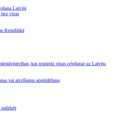
ļošana Latvijā
ā bez vīzas
jas Republikā
ārstāvniecības, kas izsniedz vīzas ceļošanai uz Latviju
nas vai atcelšanas apstrīdēšana
palīdzēt