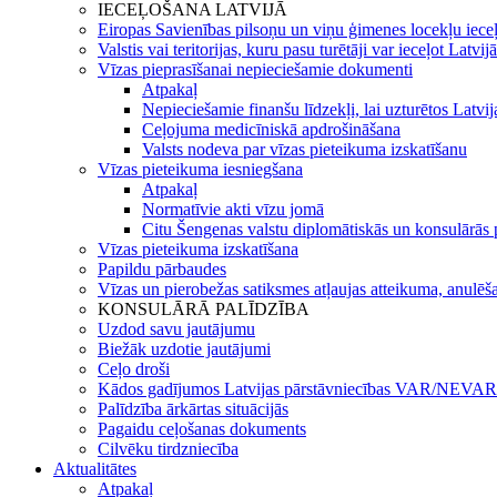
IECEĻOŠANA LATVIJĀ
Eiropas Savienības pilsoņu un viņu ģimenes locekļu iece
Valstis vai teritorijas, kuru pasu turētāji var ieceļot Latvij
Vīzas pieprasīšanai nepieciešamie dokumenti
Atpakaļ
Nepieciešamie finanšu līdzekļi, lai uzturētos Latvi
Ceļojuma medicīniskā apdrošināšana
Valsts nodeva par vīzas pieteikuma izskatīšanu
Vīzas pieteikuma iesniegšana
Atpakaļ
Normatīvie akti vīzu jomā
Citu Šengenas valstu diplomātiskās un konsulārās p
Vīzas pieteikuma izskatīšana
Papildu pārbaudes
Vīzas un pierobežas satiksmes atļaujas atteikuma, anulēša
KONSULĀRĀ PALĪDZĪBA
Uzdod savu jautājumu
Biežāk uzdotie jautājumi
Ceļo droši
Kādos gadījumos Latvijas pārstāvniecības VAR/NEVAR 
Palīdzība ārkārtas situācijās
Pagaidu ceļošanas dokuments
Cilvēku tirdzniecība
Aktualitātes
Atpakaļ