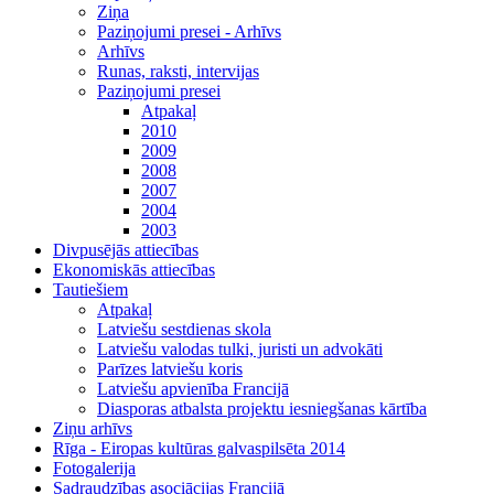
Ziņa
Paziņojumi presei - Arhīvs
Arhīvs
Runas, raksti, intervijas
Paziņojumi presei
Atpakaļ
2010
2009
2008
2007
2004
2003
Divpusējās attiecības
Ekonomiskās attiecības
Tautiešiem
Atpakaļ
Latviešu sestdienas skola
Latviešu valodas tulki, juristi un advokāti
Parīzes latviešu koris
Latviešu apvienība Francijā
Diasporas atbalsta projektu iesniegšanas kārtība
Ziņu arhīvs
Rīga - Eiropas kultūras galvaspilsēta 2014
Fotogalerija
Sadraudzības asociācijas Francijā