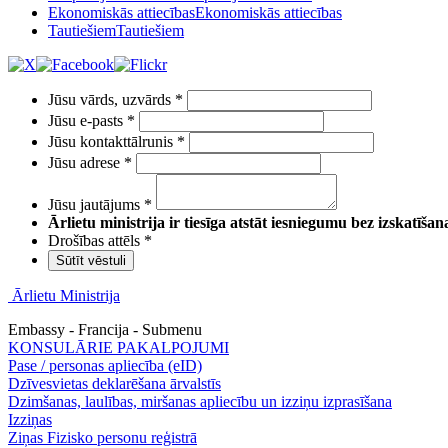
Ekonomiskās attiecības
Ekonomiskās attiecības
Tautiešiem
Tautiešiem
Jūsu vārds, uzvārds
*
Jūsu e-pasts
*
Jūsu kontakttālrunis
*
Jūsu adrese
*
Jūsu jautājums
*
Ārlietu ministrija ir tiesīga atstāt iesniegumu bez izskatīša
Drošības attēls
*
Sūtīt vēstuli
Ārlietu Ministrija
Embassy - Francija - Submenu
KONSULĀRIE PAKALPOJUMI
Pase / personas apliecība (eID)
Dzīvesvietas deklarēšana ārvalstīs
Dzimšanas, laulības, miršanas apliecību un izziņu izprasīšana
Izziņas
Ziņas Fizisko personu reģistrā