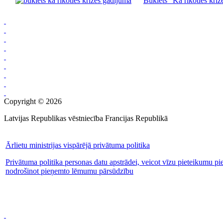
Buklets "Kā rīkoties krīze
Copyright © 2026
Latvijas Republikas vēstniecība Francijas Republikā
Ārlietu ministrijas vispārējā privātuma politika
Privātuma politika personas datu apstrādei, veicot vīzu pieteikumu pi
nodrošinot pieņemto lēmumu pārsūdzību