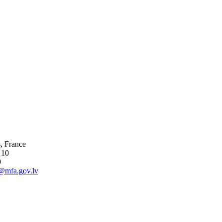
s, France
 10
9
@mfa.gov.lv