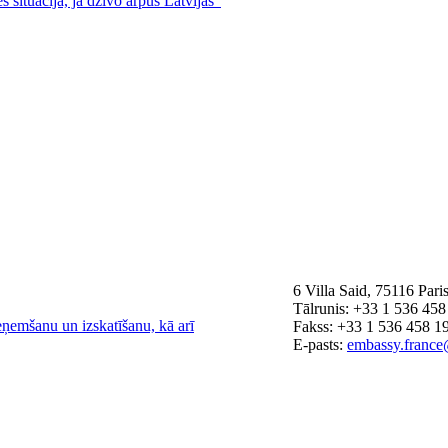
s situācijā, ja dzīvo ārpus Latvijas"
6 Villa Said, 75116 Pari
Tālrunis: +33 1 536 458
eņemšanu un izskatīšanu, kā arī
Fakss: +33 1 536 458 1
E-pasts:
embassy.france