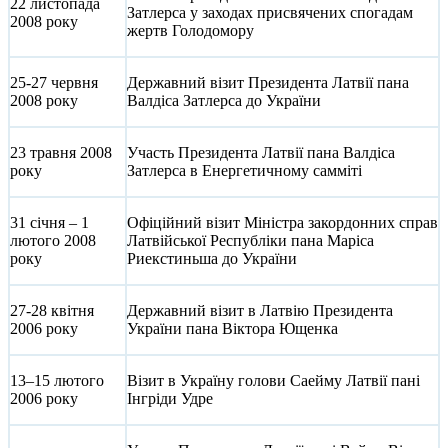
22 листопада
Затлерса у заходах присвячених спогадам
2008 року
жертв Голодомору
25-27 червня
Державний візит Президента Латвії пана
2008 року
Валдіса Затлерса до України
23 травня 2008
Участь Президента Латвії пана Валдіса
року
Затлерса в Енергетичному самміті
31 січня – 1
Офіційний візит Міністра закордонних справ
лютого 2008
Латвійської Республіки пана Маріса
року
Риекстиньша до України
27-28 квітня
Державний візит в Латвію Президента
2006 року
України пана Віктора Ющенка
13–15 лютого
Візит в Україну голови Саейму Латвії пані
2006 року
Інгріди Удре