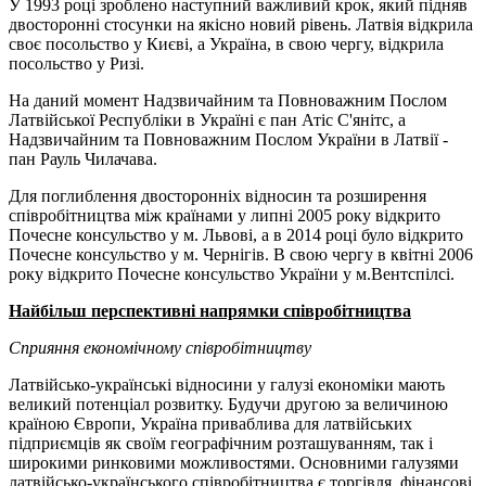
У 1993 році зроблено наступний важливий крок, який підняв
двосторонні стосунки на якісно новий рівень. Латвія відкрила
своє посольство у Києві, а Україна, в свою чергу, відкрила
посольство у Ризі.
На даний момент Надзвичайним та Повноважним Послом
Латвійської Республіки в Україні є пан Атіс С'янітс, а
Надзвичайним та Повноважним Послом України в Латвії -
пан Рауль Чилачава.
Для поглиблення двосторонніх відносин та розширення
співробітництва між країнами у липні 2005 року відкрито
Почесне консульство у м. Львові, а в 2014 році було відкрито
Почесне консульство у м. Чернігів. В свою чергу в квітні 2006
року відкрито Почесне консульство України у м.Вентспілсі.
Найбільш перспективні напрямки співробітництва
Сприяння економічному співробітництву
Латвійсько-українські відносини у галузі економіки мають
великий потенціал розвитку. Будучи другою за величиною
країною Європи, Україна приваблива для латвійських
підприємців як своїм географічним розташуванням, так і
широкими ринковими можливостями. Основними галузями
латвійсько-українського співробітництва є торгівля, фінансові