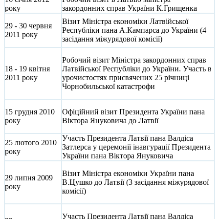
року
закордонних справ України К.Грищенка
Візит Міністра економіки Латвійської
29 - 30 червня
Республіки пана А.Кампарса до України (4
2011 року
засідання міжурядової комісії)
Робочий візит Міністра закордонних справ
18 - 19 квітня
Латвійської Республіки до України. Участь в
2011 року
урочистостях присвячених 25 річниці
Чорнобильської катастрофи
15 грудня 2010
Офіційний візит Президента України пана
року
Віктора Януковича до Латвії
Участь Президента Латвії пана Валдіса
25 лютого 2010
Затлерса у церемонії інавгурації Президента
року
України пана Віктора Януковича
Візит Міністра економіки України пана
29 липня 2009
В.Цушко до Латвії (3 засідання міжурядової
року
комісії)
Участь Президента Латвії пана Валдіса