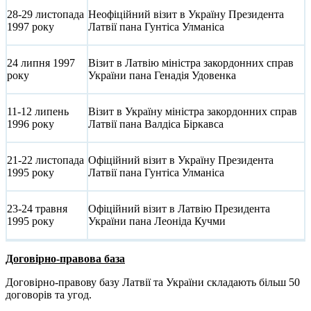
28-29 листопада
Неофіційний візит в Україну Президента
1997 року
Латвії пана Гунтіса Улманіса
24 липня 1997
Візит в Латвію міністра закордонних справ
року
України пана Генадія Удовенка
11-12 липень
Візит в Україну міністра закордонних справ
1996 року
Латвії пана Валдіса Біркавса
21-22 листопада
Офіційний візит в Україну Президента
1995 року
Латвії пана Гунтіса Улманіса
23-24 травня
Офіційний візит в Латвію Президента
1995 року
України пана Леоніда Кучми
Договірно-правова база
Договірно-правову базу Латвії та України складають більш 50
договорів та угод.