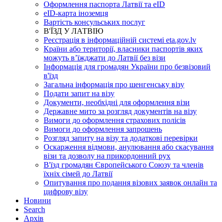
Оформлення паспорта Латвії та eID
eID-карта іноземця
Вартість консульських послуг
В'ЇЗД У ЛАТВІЮ
Реєстрація в інформаційній системі eta.gov.lv
Країни або території, власники паспортів яких
можуть в’їжджати до Латвії без візи
Інформація для громадян України про безвізовий
в'їзд
Загальна інформація про шенгенську візу
Подати запит на візу
Документи, необхідні для оформлення візи
Державне мито за розгляд документів на візу
Вимоги до оформлення страхових полісів
Вимоги до оформлення запрошень
Розгляд запиту на візу та додаткові перевірки
Оскарження відмови, анулювання або скасування
візи та дозволу на прикордонний рух
В'їзд громадян Європейського Союзу та членів
їхніх сімей до Латвії
Опитування про подання візових заявок онлайн та
цифрову візу
Новини
Search
Aрхів