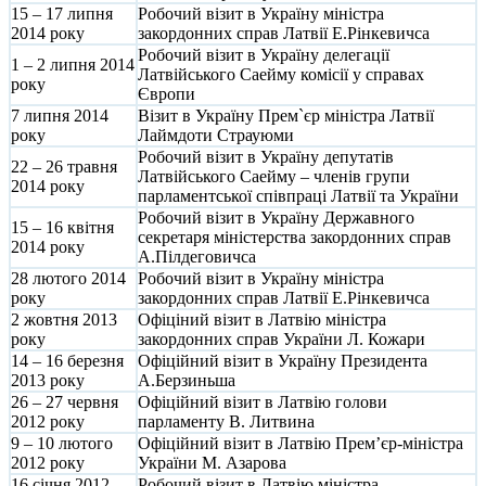
15 – 17 липня
Робочий візит в Україну міністра
2014 року
закордонних справ Латвії Е.Рінкевичса
Робочий візит в Україну делегації
1 – 2 липня 2014
Латвійського Саейму комісії у справах
року
Європи
7 липня 2014
Візит в Україну Прем`єр міністра Латвії
року
Лаймдоти Страуюми
Робочий візит в Україну депутатів
22 – 26 травня
Латвійського Саейму – членів групи
2014 року
парламентської співпраці Латвії та України
Робочий візит в Україну Державного
15 – 16 квітня
секретаря міністерства закордонних справ
2014 року
А.Пілдеговичса
28 лютого 2014
Робочий візит в Україну міністра
року
закордонних справ Латвії Е.Рінкевичса
2 жовтня 2013
Офіціний візит в Латвію міністра
року
закордонних справ України Л. Кожари
14 – 16 березня
Офіційний візит в Україну Президента
2013 року
А.Берзиньша
26 – 27 червня
Офіційний візит в Латвію голови
2012 року
парламенту В. Литвина
9 – 10 лютого
Офіційний візит в Латвію Прем’єр-міністра
2012 року
України М. Азарова
16 січня 2012
Робочий візит в Латвію міністра