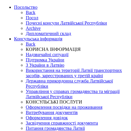
Посольство
Back
Посол
Почесні консули Латвійської Республіки
Archive
Дипломатичний склад
Консульська інформація
Back
КОРИСНА ІНФОРМАЦІЯ
Надзвичайні ситуації
Підтримка України
З України в Латвію
Використання на території Латвії транспортних
засобів, зареєстрованих у третій країні
Державна прикордонна служба Латвійської
Республіки
Управління у справах громадянства та міграції
Латвійської Республіки
КОНСУЛЬСЬКІ ПОСЛУГИ
Оформлення посвідки на проживання
Витребування документів
Оформлення довідок
Засвідчення справжності документа
Питання громадянства Латвії