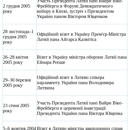
Участь Президента Латвії пані Вайри Віке-
2 грудня 2005
Фрейберги в Форумі Демократичного
року
вибору в Києві, зустріч з Президентом
України паном Віктором Ющенком
28 листопада–1
Офіційний візит в Україну Прем'єр-Міністра
грудня 2005
Латвії пана Айгарса Калвітіса
року
26–28 квітня
Візит в Україну міністра оборони Латвії пана
2005 року
Ейнара Репше
Офіційний візит в Латвію спікера
29–30 березня
парламенту України пана Володимира
2005 року
Литвина
Участь Президента Латвії пані Вайри Віке-
23 січня 2005
Фрейберги в церемонії інавгурації
року
Президента України пана Віктора Ющенка
5–6 жовтня 2004
Візит в Латвію міністра закордонних справ