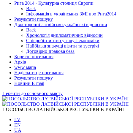
Рига 2014 - Культурна столиця Європи
Back
Інформація в українських ЗМІ про Рига2014
Результати пошуку
Двосторонні латвійсько-українські відносини
Back
Хронологія дипломатичних відносин
Співробітництво у галузі економіки
Найбільш значущі візити та зустрічі
Договірно-правова база
Корисні посилання
Архів
www мапа
Надіслати це посилання
Результати пошуку
Новини Е-mail
Перейти до основного вмісту
ПОСОЛЬСТВО ЛАТВІЙСЬКОЇ РЕСПУБЛІКИ В УКРАЇНІ
LV
EN
UA