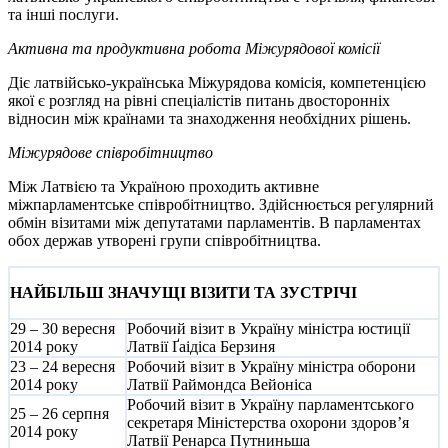
та інші послуги.
Активна та продуктивна робота Міжурядової комісії
Діє латвійсько-українська Міжурядова комісія, компетенцією
якої є розгляд на рівні спеціалістів питань двосторонніх
відносин між країнами та знаходження необхідних рішень.
Міжурядове співробітництво
Між Латвією та Україною проходить активне
міжпарламентське співробітництво. Здійснюється регулярний
обмін візитами між депутатами парламентів. В парламентах
обох держав утворені групи співробітництва.
НАЙБІЛЬШ ЗНАЧУЩІ ВІЗИТИ ТА ЗУСТРІЧІ
29 – 30 вересня
Робочий візит в Україну міністра юстиції
2014 року
Латвії Ґаідіса Берзиня
23 – 24 вересня
Робочий візит в Україну міністра оборони
2014 року
Латвії Раймондса Вейоніса
Робочий візит в Україну парламентського
25 – 26 серпня
секретаря Міністерства охорони здоров’я
2014 року
Латвії Ренарса Путниньша