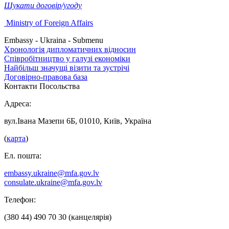
Шукати договір/угоду
Ministry of Foreign Affairs
Embassy - Ukraina - Submenu
Хронологія дипломатичних відносин
Співробітництво у галузі економіки
Найбільш значущі візити та зустрічі
Договірно-правова база
Контакти Посольства
Адреса:
вул.Івана Мазепи 6Б, 01010, Київ, Україна
(
карта
)
Ел. пошта:
embassy.ukraine@mfa.gov.lv
consulate.ukraine@mfa.gov.lv
Телефон:
(380 44) 490 70 30 (канцелярія)