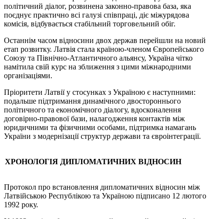
політичний діалог, розвинена законно-правова база, яка
поєднує практично всі галузі співпраці, діє міжурядова
комісія, відбувається стабільний торговельний обіг.
Останнім часом відносини двох держав перейшли на новий
етап розвитку. Латвія стала країною-членом Європейського
Союзу та Північно-Атлантичного альянсу, Україна чітко
намітила свій курс на зближення з цими міжнародними
організаціями.
Пріоритети Латвії у стосунках з Україною є наступними:
подальше підтримання динамічного двостороннього
політичного та економічного діалогу, вдосконалення
договірно-правової бази, налагодження контактів між
юридичними та фізичними особами, підтримка намагань
України з модернізації структур держави та євроінтеграції.
ХРОНОЛОГІЯ ДИПЛОМАТИЧНИХ ВІДНОСИН
Протокол про встановлення дипломатичних відносин між
Латвійською Республікою та Україною підписано 12 лютого
1992 року.