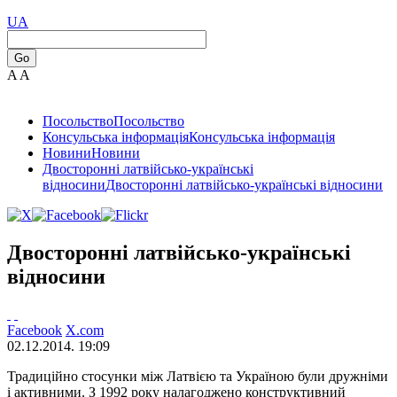
UA
Go
A
A
Посольство
Посольство
Консульська інформація
Консульська інформація
Новини
Новини
Двосторонні латвійсько-українські
відносини
Двосторонні латвійсько-українські відносини
Двосторонні латвійсько-українські
відносини
Facebook
X.com
02.12.2014. 19:09
Традиційно стосунки між Латвією та Україною були дружніми
і активними. З 1992 року налагоджено конструктивний