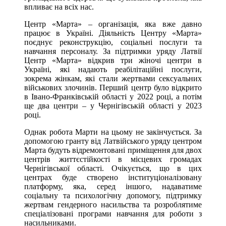
впливає на всіх нас.
Центр «Марта» – організація, яка вже давно
працює в Україні. Діяльність Центру «Марта»
поєднує реконструкцію, соціальні послуги та
навчання персоналу. За підтримки уряду Латвії
Центр «Марта» відкрив три жіночі центри в
Україні, які надають реабілітаційні послуги,
зокрема жінкам, які стали жертвами сексуальних
військових злочинів. Перший центр було відкрито
в Івано-Франківській області у 2022 році, а потім
ще два центри – у Чернігівській області у 2023
році.
Однак робота Марти на цьому не закінчується. За
допомогою гранту від Латвійського уряду центром
Марта будуть відремонтовані приміщення для двох
центрів життєстійкості в місцевих громадах
Чернігівської області. Очікується, що в цих
центрах буде створено інституціоналізовану
платформу, яка, серед іншого, надаватиме
соціальну та психологічну допомогу, підтримку
жертвам гендерного насильства та розроблятиме
спеціалізовані програми навчання для роботи з
насильниками.