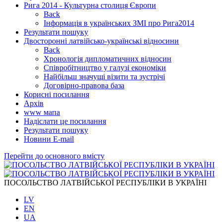
Рига 2014 - Культурна столиця Європи
Back
Інформація в українських ЗМІ про Рига2014
Результати пошуку
Двосторонні латвійсько-українські відносини
Back
Хронологія дипломатичних відносин
Співробітництво у галузі економіки
Найбільш значущі візити та зустрічі
Договірно-правова база
Корисні посилання
Архів
www мапа
Надіслати це посилання
Результати пошуку
Новини Е-mail
Перейти до основного вмісту
ПОСОЛЬСТВО ЛАТВІЙСЬКОЇ РЕСПУБЛІКИ В УКРАЇНІ
LV
EN
UA