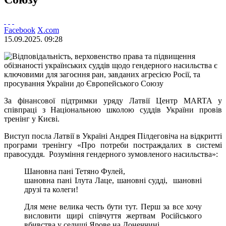
Facebook
X.com
15.09.2025. 09:28
За фінансової підтримки уряду Латвії Центр MARTA у
співпраці з Національною школою суддів України провів
тренінг у Києві.
Виступ посла Латвії в Україні Андрея Пілдеговіча на відкритті
програми тренінгу «Про потреби постраждалих в системі
правосуддя. Розуміння гендерного зумовленого насильства»:
Шановна пані Тетяно Фулей,
шановна пані Ілута Лаце, шановні судді, шановні
друзі та колеги!
Для мене велика честь бути тут. Перш за все хочу
висловити щирі співчуття жертвам Російського
вбивства у селищі Ярове на Донеччині.