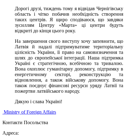
Дорогі друзі, тиждень тому я відвідав Чернігівську
область і чітко побачив необхідність створення
таких центрів. Я щиро сподіваюся, що завдяки
зусиллям Центру «Марта» ці центри будуть
відкриті до кінця цього року.
На завершення свого виступу хочу запевнити, що
Латвія й надалі підтримуватиме територіальну
цілісність України, її право на самовизначення та
шлях до європейської інтеграції. Наша підтримка
Україні є стратегічною, всебічною та тривалою.
Вона охоплює гуманітарну допомогу, підтримку в
енергетичному секторі, реконструкцію та
відновлення, а також військову допомогу. Вона
також поєднує фінансові ресурси уряду Латвії та
пожертви латвійського народу.
Дякую і слава Україні!
Ministry of Foreign Affairs
Контакти Посольства
Адреса: