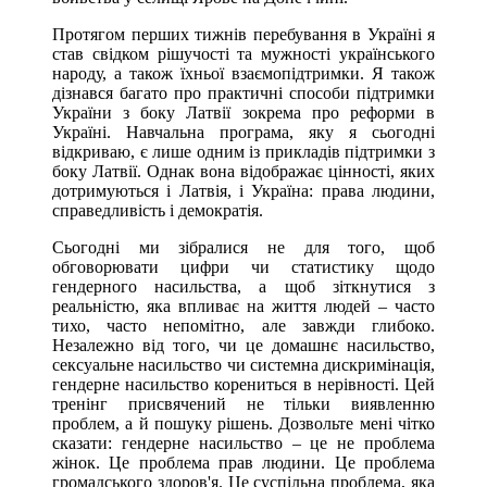
Протягом перших тижнів перебування в Україні я
став свідком рішучості та мужності українського
народу, а також їхньої взаємопідтримки. Я також
дізнався багато про практичні способи підтримки
України з боку Латвії зокрема про реформи в
Україні. Навчальна програма, яку я сьогодні
відкриваю, є лише одним із прикладів підтримки з
боку Латвії. Однак вона відображає цінності, яких
дотримуються і Латвія, і Україна: права людини,
справедливість і демократія.
Сьогодні ми зібралися не для того, щоб
обговорювати цифри чи статистику щодо
гендерного насильства, а щоб зіткнутися з
реальністю, яка впливає на життя людей – часто
тихо, часто непомітно, але завжди глибоко.
Незалежно від того, чи це домашнє насильство,
сексуальне насильство чи системна дискримінація,
гендерне насильство корениться в нерівності. Цей
тренінг присвячений не тільки виявленню
проблем, а й пошуку рішень. Дозвольте мені чітко
сказати: гендерне насильство – це не проблема
жінок. Це проблема прав людини. Це проблема
громадського здоров'я. Це суспільна проблема, яка