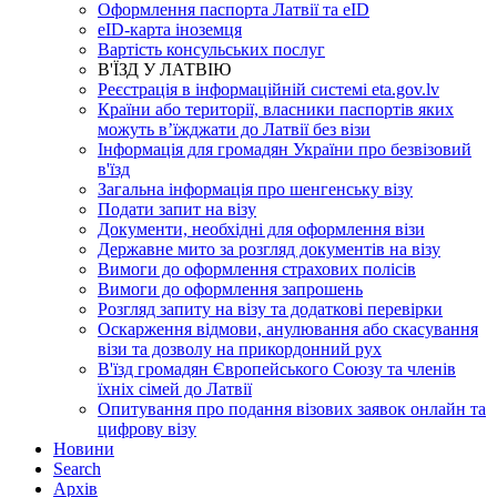
Оформлення паспорта Латвії та eID
eID-карта іноземця
Вартість консульських послуг
В'ЇЗД У ЛАТВІЮ
Реєстрація в інформаційній системі eta.gov.lv
Країни або території, власники паспортів яких
можуть в’їжджати до Латвії без візи
Інформація для громадян України про безвізовий
в'їзд
Загальна інформація про шенгенську візу
Подати запит на візу
Документи, необхідні для оформлення візи
Державне мито за розгляд документів на візу
Вимоги до оформлення страхових полісів
Вимоги до оформлення запрошень
Розгляд запиту на візу та додаткові перевірки
Оскарження відмови, анулювання або скасування
візи та дозволу на прикордонний рух
В'їзд громадян Європейського Союзу та членів
їхніх сімей до Латвії
Опитування про подання візових заявок онлайн та
цифрову візу
Новини
Search
Aрхів