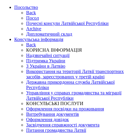
Посольство
Back
Посол
Почесні консули Латвійської Республіки
Archive
Дипломатичний склад
Консульська інформація
Back
КОРИСНА ІНФОРМАЦІЯ
Надзвичайні ситуації
Підтримка України
З України в Латвію
Використання на території Латвії транспортних
засобів, зареєстрованих у третій країні
Державна прикордонна служба Латвійської
Республіки
Управління у справах громадянства та міграції
Латвійської Республіки
КОНСУЛЬСЬКІ ПОСЛУГИ
Оформлення посвідки на проживання
Витребування документів
Оформлення довідок
Засвідчення справжності документа
Питання громадянства Латвії