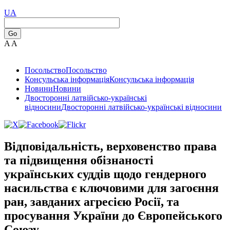
UA
Go
A
A
Посольство
Посольство
Консульська інформація
Консульська інформація
Новини
Новини
Двосторонні латвійсько-українські
відносини
Двосторонні латвійсько-українські відносини
Відповідальність, верховенство права
та підвищення обізнаності
українських суддів щодо гендерного
насильства є ключовими для загоєння
ран, завданих агресією Росії, та
просування України до Європейського
Союзу