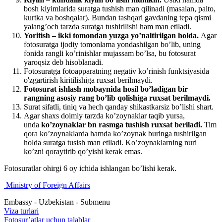
bosh kiyimlarida suratga tushish man qilinadi (masalan, palto,
kurtka va boshqalar). Bundan tashqari gavdaning tepa qismi
yalang’och tarzda suratga tushirilishi ham man etiladi.
Yoritish – ikki tomondan yuzga yo’naltirilgan holda.
Agar
fotosuratga ijodiy tomonlama yondashilgan bo’lib, uning
fonida rangli ko’rinishlar mujassam bo’lsa, bu fotosurat
yaroqsiz deb hisoblanadi.
Fotosuratga fotoapparatning negativ ko’rinish funktsiyasida
o'zgartirish kiritilishiga ruxsat berilmaydi.
Fotosurat ishlash mobaynida hosil bo’ladigan bir
rangning asosiy rang bo’lib qolishiga ruxsat berilmaydi.
Surat sifatli, tiniq va hech qanday shikastkarsiz bo’lishi shart.
Agar shaxs doimiy tarzda ko’zoynaklar taqib yursa,
unda
ko’zoynaklar bn rasmga tushish ruxsat beriladi.
Tim
qora ko’zoynaklarda hamda ko’zoynak buringa tushirilgan
holda suratga tusish man etiladi. Ko’zoynaklarning nuri
ko’zni qoraytirib qo’yishi kerak emas.
Fotosuratlar ohirgi 6 oy ichida ishlangan bo’lishi kerak.
Ministry of Foreign Affairs
Embassy - Uzbekistan - Submenu
Viza turlari
Fotosur’atlar uchun talablar