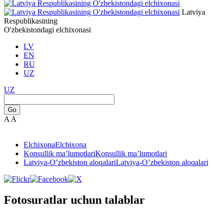
Latviya
Respublikasining
O'zbekistondagi elchixonasi
LV
EN
RU
UZ
UZ
Go
A
A
Elchixona
Elchixona
Konsullik ma’lumotlari
Konsullik ma’lumotlari
Latviya-O’zbekiston aloqalari
Latviya-O’zbekiston aloqalari
Fotosuratlar uchun talablar