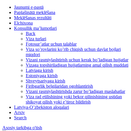
Jaunumi e-pastā
Paplašinātā meklēšana
Meklēšanas rezultāti
Elchixona
Konsullik ma’lumotlari
Back
Viza turlari
Fotosur’atlar uchun talablar
Viza so’rovlarini ko’rib chiqish uchun davlat bojlari
miqdori
Vizani rasmiylashtirish uchun kerak bo’ladigan hujjatlar
Vizaga topshiriladigan hujjatlarning amal qilish muddati
Latviaga kirish
Estoniyaga kirish
Shveytsariyaga kirish
Firibgarlik belgilaridan ogohlantirish
Vizani rasmiylashtirishda zarur bo’ladigan maslahatlar
Viza rad etilishining yoki bekor qilinishining ustidan
shikoyat qilish yoki e’tiroz bildirish
Latviya-O’zbekiston aloqalari
Arxiv
Search
Asosiy tarkibga o'tish