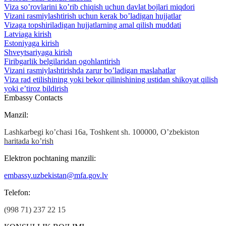
Viza so’rovlarini ko’rib chiqish uchun davlat bojlari miqdori
Vizani rasmiylashtirish uchun kerak bo’ladigan hujjatlar
Vizaga topshiriladigan hujjatlarning amal qilish muddati
Latviaga kirish
Estoniyaga kirish
Shveytsariyaga kirish
Firibgarlik belgilaridan ogohlantirish
Vizani rasmiylashtirishda zarur bo’ladigan maslahatlar
Viza rad etilishining yoki bekor qilinishining ustidan shikoyat qilish
yoki e’tiroz bildirish
Embassy Contacts
Manzil:
Lashkarbegi ko’chasi 16а, Toshkent sh. 100000, O’zbekiston
haritada ko’rish
Elektron pochtaning manzili:
embassy.uzbekistan@mfa.gov.lv
Теlefon:
(998 71) 237 22 15