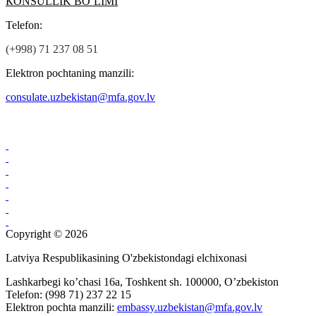
КОNSULLIK BO’LIMI
Теlefon:
(+998) 71 237 08 51
Elektron pochtaning manzili:
consulate.uzbekistan@mfa.gov.lv
Copyright © 2026
Latviya Respublikasining O'zbekistondagi elchixonasi
Lashkarbegi ko’chasi 16а, Toshkent sh. 100000, O’zbekiston
Telefon: (998 71) 237 22 15
Elektron pochta manzili:
embassy.uzbekistan@mfa.gov.lv