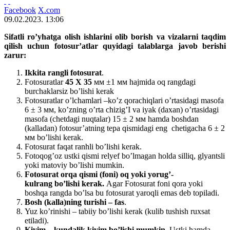
Facebook
X.com
09.02.2023. 13:06
Sifatli ro’yhatga olish ishlarini olib borish va vizalarni taqdim
qilish uchun fotosur’atlar quyidagi talablarga javob berishi
zarur:
Ikkita rangli fotosurat
.
Fotosuratlar
45
Х 35
мм ±1 мм hajmida oq rangdagi
burchaklarsiz bo’lishi kerak
Fotosuratlar o’lchamlari –ko’z qorachiqlari o’rtasidagi masofa
6 ± 3 мм, ko’zning o’rta chizig’I va iyak (daxan) o’rtasidagi
masofa (chetdagi nuqtalar) 15 ± 2 мм hamda boshdan
(kalladan) fotosur’atning tepa qismidagi eng chetigacha 6 ± 2
мм bo’lishi kerak.
Fotosurat faqat ranhli bo’lishi kerak.
Fotoqog’oz ustki qismi relyef bo’lmagan holda silliq, glyantsli
yoki matoviy bo’lishi mumkin.
Fotosurat
orqa
qismi (foni)
oq
yoki
yorug’-
kulrang
bo’lishi
kerak.
Agar Fotosurat foni qora yoki
boshqa rangda bo’lsa bu fotosurat yaroqli emas deb topiladi.
Bosh (kalla)ning turishi – fas
.
Yuz ko’rinishi – tabiiy bo’lishi kerak (kulib tushish ruxsat
etiladi).
Kiyim – kundalik kiyim bo’lishi mumkin.
Ustki hamda