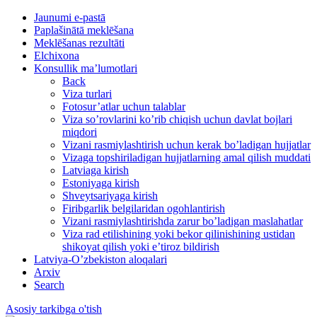
Jaunumi e-pastā
Paplašinātā meklēšana
Meklēšanas rezultāti
Elchixona
Konsullik ma’lumotlari
Back
Viza turlari
Fotosur’atlar uchun talablar
Viza so’rovlarini ko’rib chiqish uchun davlat bojlari
miqdori
Vizani rasmiylashtirish uchun kerak bo’ladigan hujjatlar
Vizaga topshiriladigan hujjatlarning amal qilish muddati
Latviaga kirish
Estoniyaga kirish
Shveytsariyaga kirish
Firibgarlik belgilaridan ogohlantirish
Vizani rasmiylashtirishda zarur bo’ladigan maslahatlar
Viza rad etilishining yoki bekor qilinishining ustidan
shikoyat qilish yoki e’tiroz bildirish
Latviya-O’zbekiston aloqalari
Arxiv
Search
Asosiy tarkibga o'tish