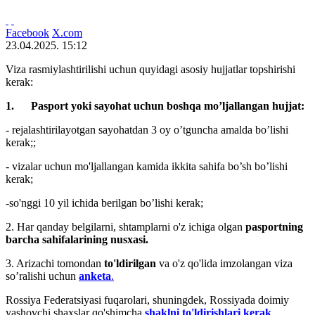
Facebook
X.com
23.04.2025. 15:12
Viza rasmiylashtirilishi uchun quyidagi asosiy hujjatlar topshirishi
kerak:
1.
Pasport yoki sayohat uchun boshqa mo’ljallangan hujjat:
- rejalashtirilayotgan sayohatdan 3 oy o’tguncha amalda bo’lishi
kerak;;
- vizalar uchun mo'ljallangan kamida ikkita sahifa bo’sh bo’lishi
kerak;
-so'nggi 10 yil ichida berilgan bo’lishi kerak;
2. Har qanday belgilarni, shtamplarni o'z ichiga olgan
pasportning
barcha sahifalarining nusxasi.
3. Arizachi tomondan
to'ldirilgan
va o'z qo'lida imzolangan viza
so’ralishi uchun
anketa
.
Rossiya Federatsiyasi fuqarolari, shuningdek, Rossiyada doimiy
yashovchi shaxslar qo'shimcha
shaklni to'ldirishlari kerak
.