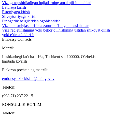
Vizaga topshiriladigan hujjatlarning amal qilish muddati
Latviaga kirish
Estoniyaga kirish
Shveytsariyaga kirish
Firibgarlik belgilaridan ogohlantirish
Vizani rasmiylashtirishda zarur bo’ladigan maslahatlar
Viza rad etilishining yoki bekor qilinishining ustidan shikoyat qilish
yoki e’tiroz bildirish
Embassy Contacts
Manzil:
Lashkarbegi ko’chasi 16а, Toshkent sh. 100000, O’zbekiston
haritada ko’rish
Elektron pochtaning manzili:
embassy.uzbekistan@mfa.gov.lv
Теlefon:
(998 71) 237 22 15
КОNSULLIK BO’LIMI
Теlefon: