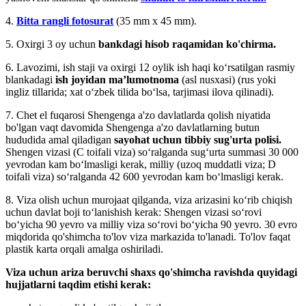
4.
Bitta rangli fotosurat
(35 mm x 45 mm).
5. Oxirgi 3 oy uchun
bankdagi hisob raqamidan ko'chirma.
6. Lavozimi, ish staji va oxirgi 12 oylik ish haqi ko‘rsatilgan rasmiy
blankadagi
ish joyidan ma’lumotnoma
(asl nusxasi) (rus yoki
ingliz tillarida; xat o‘zbek tilida bo‘lsa, tarjimasi ilova qilinadi).
7. Chet el fuqarosi Shengenga a'zo davlatlarda qolish niyatida
bo'lgan vaqt davomida Shengenga a'zo davlatlarning butun
hududida amal qiladigan
sayohat uchun tibbiy sug'urta polisi.
Shengen vizasi (C toifali viza) soʻralganda sugʻurta summasi 30 000
yevrodan kam boʻlmasligi kerak, milliy (uzoq muddatli viza; D
toifali viza) soʻralganda 42 600 yevrodan kam boʻlmasligi kerak.
8. Viza olish uchun murojaat qilganda, viza arizasini ko‘rib chiqish
uchun davlat boji to‘lanishish kerak: Shengen vizasi so‘rovi
bo‘yicha 90 yevro va milliy viza so‘rovi bo‘yicha 90 yevro. 30 evro
miqdorida qo'shimcha to'lov viza markazida to'lanadi. To'lov faqat
plastik karta orqali amalga oshiriladi.
Viza uchun ariza beruvchi shaxs qo'shimcha ravishda quyidagi
hujjatlarni taqdim etishi kerak: