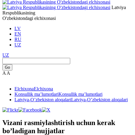
Latviya
Respublikasining
O'zbekistondagi elchixonasi
LV
EN
RU
UZ
UZ
Go
A
A
Elchixona
Elchixona
Konsullik ma’lumotlari
Konsullik ma’lumotlari
Latviya-O’zbekiston aloqalari
Latviya-O’zbekiston aloqalari
Vizani rasmiylashtirish uchun kerak
bo’ladigan hujjatlar