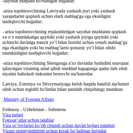
-sayohat maqsadi ko'rsatilgan hujjatlar;
-ariza topshiruvchining Latviyada yashash joyi yoki yashash
xarajatlarini qoplash uchun etarli mablag'ga ega ekanligini
tasdiqlovchi hujjatlar;
- ariza topshiruvchining rejalashtirilgan sayohat muddatini qoplash
va o‘z mamlakatiga qaytishi yoki yashash joyiga qaytishi yoki
uchinchi davlatga tranzit yo‘l bilan borishi uchun yetarli mablag‘ga
ega ekanligini yoki bu mablag‘larni qonuniy yo‘l bilan olishi
mumkinligini tasdiqlovchi hujjatlar;
-ariza topshiruvchining Shengenga a'zo davlatlar hududini murojaat
qilayotgan vizaning amal qilish muddati tugagunga qadar tark etish
niyatini baholash imkonini beruvchi ma'lumotlar.
Latviya, Estoniya va Shveytsariyaga kirish haqida batafsil ma'lumot
olish uchun tegishli bo'limlar bilan tanishib chiqishingz mumkun.
Ministry of Foreign Affairs
Embassy - Uzbekistan - Submenu
Viza turlari
Fotosur’atlar uchun talablar
Viza so’rovlarini ko’rib chiqish uchun davlat bojlari miqdori
Vizani rasmiylashtirish uchun kerak bo’ladigan hujjatlar