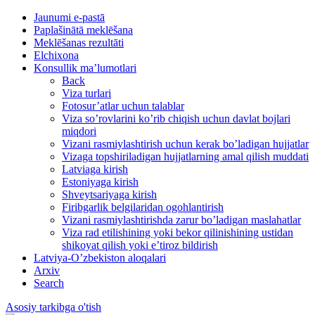
Jaunumi e-pastā
Paplašinātā meklēšana
Meklēšanas rezultāti
Elchixona
Konsullik ma’lumotlari
Back
Viza turlari
Fotosur’atlar uchun talablar
Viza so’rovlarini ko’rib chiqish uchun davlat bojlari
miqdori
Vizani rasmiylashtirish uchun kerak bo’ladigan hujjatlar
Vizaga topshiriladigan hujjatlarning amal qilish muddati
Latviaga kirish
Estoniyaga kirish
Shveytsariyaga kirish
Firibgarlik belgilaridan ogohlantirish
Vizani rasmiylashtirishda zarur bo’ladigan maslahatlar
Viza rad etilishining yoki bekor qilinishining ustidan
shikoyat qilish yoki e’tiroz bildirish
Latviya-O’zbekiston aloqalari
Arxiv
Search
Asosiy tarkibga o'tish