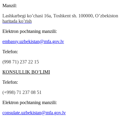
Manzil:
Lashkarbegi ko’chasi 16а, Toshkent sh. 100000, O’zbekiston
haritada ko’rish
Elektron pochtaning manzili:
embassy.uzbekistan@mfa.gov.lv
Теlefon:
(998 71) 237 22 15
КОNSULLIK BO’LIMI
Теlefon:
(+998) 71 237 08 51
Elektron pochtaning manzili:
consulate.uzbekistan@mfa.gov.lv