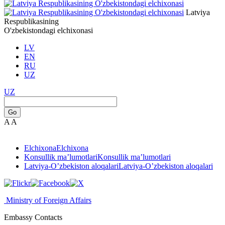
Latviya
Respublikasining
O'zbekistondagi elchixonasi
LV
EN
RU
UZ
UZ
Go
A
A
Elchixona
Elchixona
Konsullik ma’lumotlari
Konsullik ma’lumotlari
Latviya-O’zbekiston aloqalari
Latviya-O’zbekiston aloqalari
Ministry of Foreign Affairs
Embassy Contacts