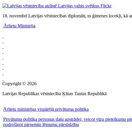
Flickr
18. novembrī Latvijas vēstniecības diplomāti, to ģimenes locekļi, kā a
Ārlietu Ministrija
Copyright © 2026
Latvijas Republikas vēstniecība Ķīnas Tautas Republikā
Ārlietu ministrijas vispārējā privātuma politika
Privātuma politika personas datu apstrādei, veicot vīzu pieteikumu pi
nodrošinot pieņemto lēmumu pārsūdzību