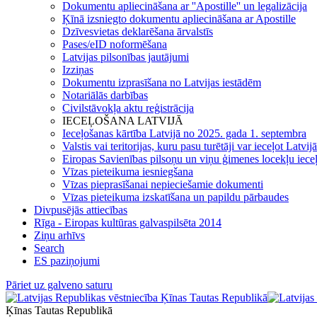
Dokumentu apliecināšana ar ''Apostille'' un legalizācija
Ķīnā izsniegto dokumentu apliecināšana ar Apostille
Dzīvesvietas deklarēšana ārvalstīs
Pases/eID noformēšana
Latvijas pilsonības jautājumi
Izziņas
Dokumentu izprasīšana no Latvijas iestādēm
Notariālās darbības
Civilstāvokļa aktu reģistrācija
IECEĻOŠANA LATVIJĀ
Ieceļošanas kārtība Latvijā no 2025. gada 1. septembra
Valstis vai teritorijas, kuru pasu turētāji var ieceļot Latvij
Eiropas Savienības pilsoņu un viņu ģimenes locekļu iece
Vīzas pieteikuma iesniegšana
Vīzas pieprasīšanai nepieciešamie dokumenti
Vīzas pieteikuma izskatīšana un papildu pārbaudes
Divpusējās attiecības
Rīga - Eiropas kultūras galvaspilsēta 2014
Ziņu arhīvs
Search
ES paziņojumi
Pāriet uz galveno saturu
Ķīnas Tautas Republikā