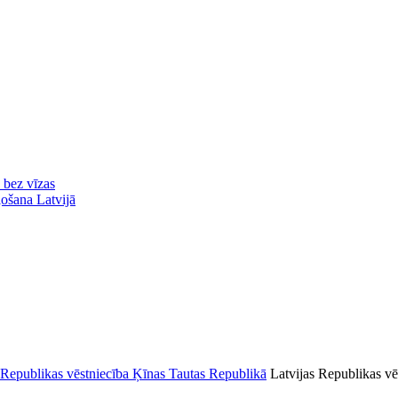
ā bez vīzas
ļošana Latvijā
Latvijas Republikas vē