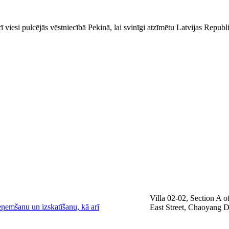
rī viesi pulcējās vēstniecībā Pekinā, lai svinīgi atzīmētu Latvijas Repu
Villa 02-02, Section A
eņemšanu un izskatīšanu, kā arī
East Street, Chaoyang Di