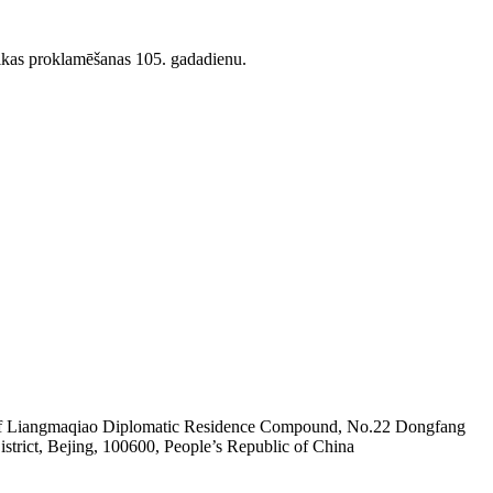
blikas proklamēšanas 105. gadadienu.
 of Liangmaqiao Diplomatic Residence Compound, No.22 Dongfang
strict, Bejing, 100600, People’s Republic of China