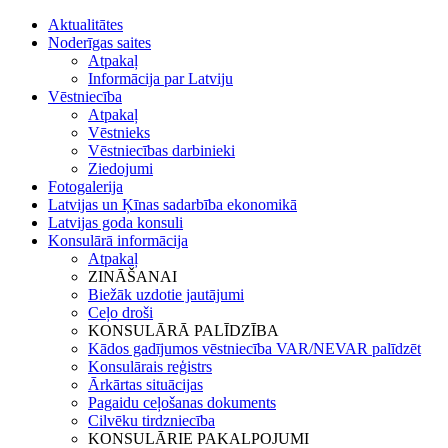
Aktualitātes
Noderīgas saites
Atpakaļ
Informācija par Latviju
Vēstniecība
Atpakaļ
Vēstnieks
Vēstniecības darbinieki
Ziedojumi
Fotogalerija
Latvijas un Ķīnas sadarbība ekonomikā
Latvijas goda konsuli
Konsulārā informācija
Atpakaļ
ZINĀŠANAI
Biežāk uzdotie jautājumi
Ceļo droši
KONSULĀRĀ PALĪDZĪBA
Kādos gadījumos vēstniecība VAR/NEVAR palīdzēt
Konsulārais reģistrs
Ārkārtas situācijas
Pagaidu ceļošanas dokuments
Cilvēku tirdzniecība
KONSULĀRIE PAKALPOJUMI