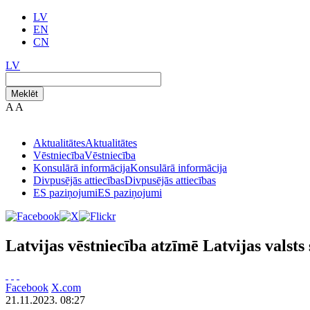
LV
EN
CN
LV
Meklēt
A
A
Aktualitātes
Aktualitātes
Vēstniecība
Vēstniecība
Konsulārā informācija
Konsulārā informācija
Divpusējās attiecības
Divpusējās attiecības
ES paziņojumi
ES paziņojumi
Latvijas vēstniecība atzīmē Latvijas valsts
Facebook
X.com
21.11.2023. 08:27