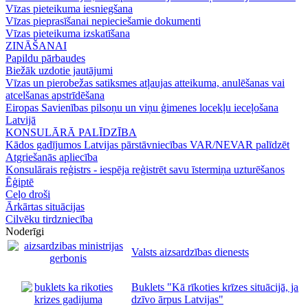
Vīzas pieteikuma iesniegšana
Vīzas pieprasīšanai nepieciešamie dokumenti
Vīzas pieteikuma izskatīšana
ZINĀŠANAI
Papildu pārbaudes
Biežāk uzdotie jautājumi
Vīzas un pierobežas satiksmes atļaujas atteikuma, anulēšanas vai
atcelšanas apstrīdēšana
Eiropas Savienības pilsoņu un viņu ģimenes locekļu ieceļošana
Latvijā
KONSULĀRĀ PALĪDZĪBA
Kādos gadījumos Latvijas pārstāvniecības VAR/NEVAR palīdzēt
Atgriešanās apliecība
Konsulārais reģistrs - iespēja reģistrēt savu īstermiņa uzturēšanos
Ēģiptē
Ceļo droši
Ārkārtas situācijas
Cilvēku tirdzniecība
Noderīgi
Valsts aizsardzības dienests
Buklets "Kā rīkoties krīzes situācijā, ja
dzīvo ārpus Latvijas"