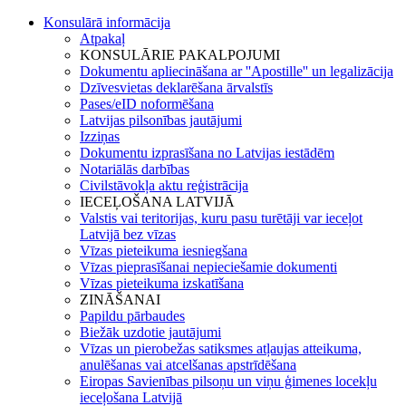
Konsulārā informācija
Atpakaļ
KONSULĀRIE PAKALPOJUMI
Dokumentu apliecināšana ar ''Apostille'' un legalizācija
Dzīvesvietas deklarēšana ārvalstīs
Pases/eID noformēšana
Latvijas pilsonības jautājumi
Izziņas
Dokumentu izprasīšana no Latvijas iestādēm
Notariālās darbības
Civilstāvokļa aktu reģistrācija
IECEĻOŠANA LATVIJĀ
Valstis vai teritorijas, kuru pasu turētāji var ieceļot
Latvijā bez vīzas
Vīzas pieteikuma iesniegšana
Vīzas pieprasīšanai nepieciešamie dokumenti
Vīzas pieteikuma izskatīšana
ZINĀŠANAI
Papildu pārbaudes
Biežāk uzdotie jautājumi
Vīzas un pierobežas satiksmes atļaujas atteikuma,
anulēšanas vai atcelšanas apstrīdēšana
Eiropas Savienības pilsoņu un viņu ģimenes locekļu
ieceļošana Latvijā