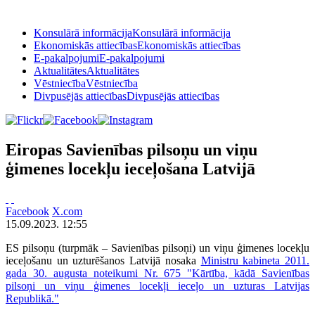
Konsulārā informācija
Konsulārā informācija
Ekonomiskās attiecības
Ekonomiskās attiecības
E-pakalpojumi
E-pakalpojumi
Aktualitātes
Aktualitātes
Vēstniecība
Vēstniecība
Divpusējās attiecības
Divpusējās attiecības
Eiropas Savienības pilsoņu un viņu
ģimenes locekļu ieceļošana Latvijā
Facebook
X.com
15.09.2023. 12:55
ES pilsoņu (turpmāk – Savienības pilsoņi) un viņu ģimenes locekļu
ieceļošanu un uzturēšanos Latvijā nosaka
Ministru kabineta 2011.
gada 30. augusta noteikumi Nr. 675 "Kārtība, kādā Savienības
pilsoņi un viņu ģimenes locekļi ieceļo un uzturas Latvijas
Republikā."