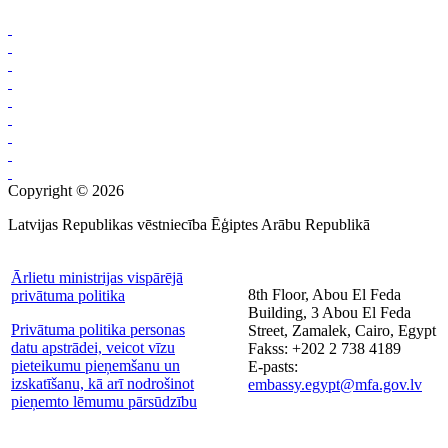
Copyright © 2026
Latvijas Republikas vēstniecība Ēģiptes Arābu Republikā
Ārlietu ministrijas vispārējā
8th Floor, Abou El Feda
privātuma politika
Building, 3 Abou El Feda
Privātuma politika personas
Street, Zamalek, Cairo, Egypt
datu apstrādei, veicot vīzu
Fakss: +202 2 738 4189
pieteikumu pieņemšanu un
E-pasts:
izskatīšanu, kā arī nodrošinot
embassy.egypt@mfa.gov.lv
pieņemto lēmumu pārsūdzību