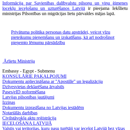
Informācija par Savienības dalībvalstu pilsoņu un viņu ģimenes
locekļu ieceļošanu un uzturēšanos Latvijā
ir pieejama Iekšlietu
ministrijas Pilsonības un migrācijas lietu pārvaldes mājas lapā.
Privātuma politika personas datu apstrādei, veicot vīzu
pieteikumu pieņemšanu un izskatīšanu, kā arī nodrošinot
pieņemto lēmumu pārsūdzību
Ārlietu Ministrija
Embassy - Egypt - Submenu
KONSULĀRIE PAKALPOJUMI
Dokumentu apliecināšana ar ''Apostille'' un legalizācija
Dzīvesvietas deklarēšana ārvalstīs
Pases/eID noformēšana
Latvijas pilsonības jautājumi
Izziņas
Dokumentu izprasīšana no Latvijas iestādēm
Notariālās darbības
Civilstāvokļa aktu reģistrācija
IECEĻOŠANA LATVIJĀ
Valstis vai teritorijas, kuru pasu turētāji var ieceļot Latvijā bez vīzas