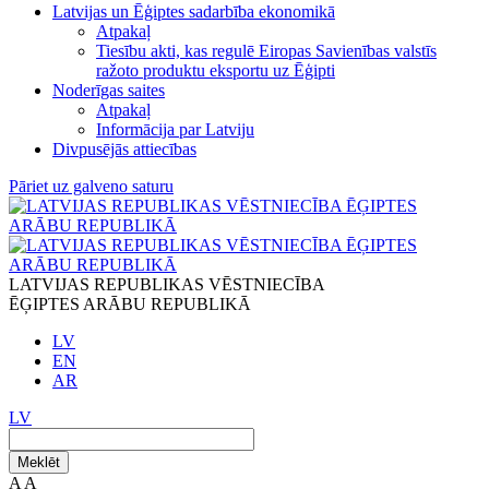
Latvijas un Ēģiptes sadarbība ekonomikā
Atpakaļ
Tiesību akti, kas regulē Eiropas Savienības valstīs
ražoto produktu eksportu uz Ēģipti
Noderīgas saites
Atpakaļ
Informācija par Latviju
Divpusējās attiecības
Pāriet uz galveno saturu
LATVIJAS REPUBLIKAS VĒSTNIECĪBA
ĒĢIPTES ARĀBU REPUBLIKĀ
LV
EN
AR
LV
Meklēt
A
A