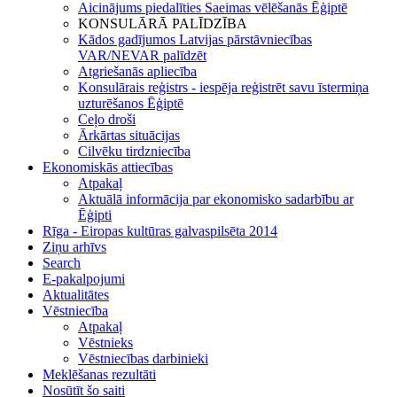
Aicinājums piedalīties Saeimas vēlēšanās Ēģiptē
KONSULĀRĀ PALĪDZĪBA
Kādos gadījumos Latvijas pārstāvniecības
VAR/NEVAR palīdzēt
Atgriešanās apliecība
Konsulārais reģistrs - iespēja reģistrēt savu īstermiņa
uzturēšanos Ēģiptē
Ceļo droši
Ārkārtas situācijas
Cilvēku tirdzniecība
Ekonomiskās attiecības
Atpakaļ
Aktuālā informācija par ekonomisko sadarbību ar
Ēģipti
Rīga - Eiropas kultūras galvaspilsēta 2014
Ziņu arhīvs
Search
E-pakalpojumi
Aktualitātes
Vēstniecība
Atpakaļ
Vēstnieks
Vēstniecības darbinieki
Meklēšanas rezultāti
Nosūtīt šo saiti