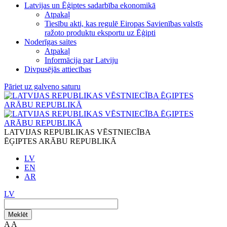
Latvijas un Ēģiptes sadarbība ekonomikā
Atpakaļ
Tiesību akti, kas regulē Eiropas Savienības valstīs
ražoto produktu eksportu uz Ēģipti
Noderīgas saites
Atpakaļ
Informācija par Latviju
Divpusējās attiecības
Pāriet uz galveno saturu
LATVIJAS REPUBLIKAS VĒSTNIECĪBA
ĒĢIPTES ARĀBU REPUBLIKĀ
LV
EN
AR
LV
Meklēt
A
A