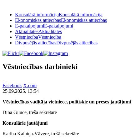
Konsulārā informācija
Konsulārā informācija
Ekonomiskās attiecības
Ekonomiskās attiecības
E-pakalpojumi
E-pakalpojumi
Aktualitātes
Aktualitātes
Vēstniecība
Vēstniecība
Divpusējās attiecības
Divpusējās attiecības
Vēstniecības darbinieki
Facebook
X.com
25.09.2025. 13:54
Vēstniecības vadītāja vietniece, politiskie un preses jautājumi
Dina Giluce, trešā sekretāre
Konsulārie jautājumi
Karīna Kalniņa-Vāvere, trešā sekretāre