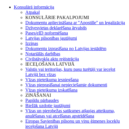
Konsulārā informācija
Atpakaļ
KONSULĀRIE PAKALPOJUMI
Dokumentu apliecināšana ar ''Apostille'' un legalizācija
Dzīvesvietas deklarēšana ārvalstīs
Pases/eID noformēšana
Latvijas pilsonības jautājumi
Izziņas
Dokumentu izprasīšana no Latvijas iestādēm
Notariālās darbības
Civilstāvokļa aktu reģistrācija
IECEĻOŠANA LATVIJĀ
Valstis vai teritorijas, kuru pasu turētāji var ieceļot
Latvijā bez vīzas
Vīzas pieteikuma iesniegšana
Vīzas pieprasīšanai nepieciešamie dokumenti
Vīzas pieteikuma izskatīšana
ZINĀŠANAI
Papildu pārbaudes
Biežāk uzdotie jautājumi
Vīzas un pierobežas satiksmes atļaujas atteikuma,
anulēšanas vai atcelšanas apstrīdēšana
Eiropas Savienības pilsoņu un viņu ģimenes locekļu
ieceļošana Latvijā