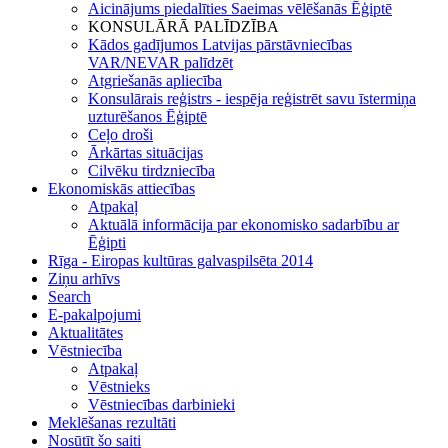
Aicinājums piedalīties Saeimas vēlēšanās Ēģiptē
KONSULĀRĀ PALĪDZĪBA
Kādos gadījumos Latvijas pārstāvniecības
VAR/NEVAR palīdzēt
Atgriešanās apliecība
Konsulārais reģistrs - iespēja reģistrēt savu īstermiņa
uzturēšanos Ēģiptē
Ceļo droši
Ārkārtas situācijas
Cilvēku tirdzniecība
Ekonomiskās attiecības
Atpakaļ
Aktuālā informācija par ekonomisko sadarbību ar
Ēģipti
Rīga - Eiropas kultūras galvaspilsēta 2014
Ziņu arhīvs
Search
E-pakalpojumi
Aktualitātes
Vēstniecība
Atpakaļ
Vēstnieks
Vēstniecības darbinieki
Meklēšanas rezultāti
Nosūtīt šo saiti