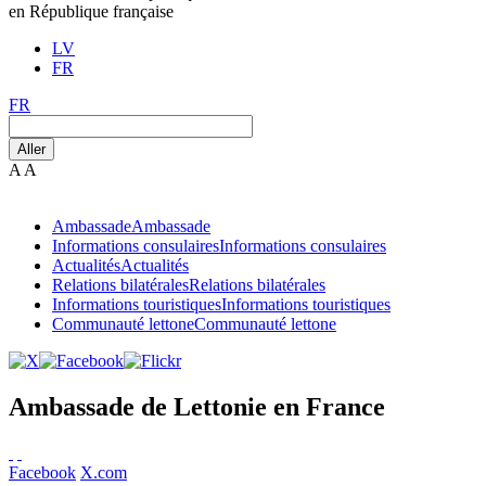
en République française
LV
FR
FR
Aller
A
A
Ambassade
Ambassade
Informations consulaires
Informations consulaires
Actualités
Actualités
Relations bilatérales
Relations bilatérales
Informations touristiques
Informations touristiques
Communauté lettone
Communauté lettone
Ambassade de Lettonie en France
Facebook
X.com