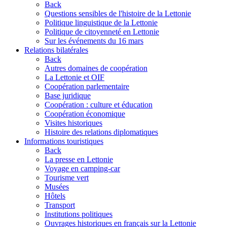
Back
Questions sensibles de l'histoire de la Lettonie
Politique linguistique de la Lettonie
Politique de citoyenneté en Lettonie
Sur les événements du 16 mars
Relations bilatérales
Back
Autres domaines de coopération
La Lettonie et OIF
Coopération parlementaire
Base juridique
Coopération : culture et éducation
Coopération économique
Visites historiques
Histoire des relations diplomatiques
Informations touristiques
Back
La presse en Lettonie
Voyage en camping-car
Tourisme vert
Musées
Hôtels
Transport
Institutions politiques
Ouvrages historiques en français sur la Lettonie