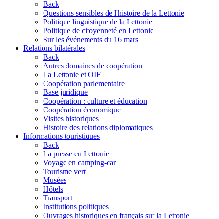
Back
Questions sensibles de l'histoire de la Lettonie
Politique linguistique de la Lettonie
Politique de citoyenneté en Lettonie
Sur les événements du 16 mars
Relations bilatérales
Back
Autres domaines de coopération
La Lettonie et OIF
Coopération parlementaire
Base juridique
Coopération : culture et éducation
Coopération économique
Visites historiques
Histoire des relations diplomatiques
Informations touristiques
Back
La presse en Lettonie
Voyage en camping-car
Tourisme vert
Musées
Hôtels
Transport
Institutions politiques
Ouvrages historiques en français sur la Lettonie