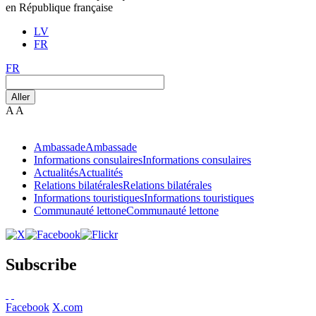
en République française
LV
FR
FR
Aller
A
A
Ambassade
Ambassade
Informations consulaires
Informations consulaires
Actualités
Actualités
Relations bilatérales
Relations bilatérales
Informations touristiques
Informations touristiques
Communauté lettone
Communauté lettone
Subscribe
Facebook
X.com