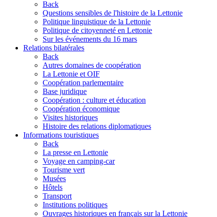
Back
Questions sensibles de l'histoire de la Lettonie
Politique linguistique de la Lettonie
Politique de citoyenneté en Lettonie
Sur les événements du 16 mars
Relations bilatérales
Back
Autres domaines de coopération
La Lettonie et OIF
Coopération parlementaire
Base juridique
Coopération : culture et éducation
Coopération économique
Visites historiques
Histoire des relations diplomatiques
Informations touristiques
Back
La presse en Lettonie
Voyage en camping-car
Tourisme vert
Musées
Hôtels
Transport
Institutions politiques
Ouvrages historiques en français sur la Lettonie