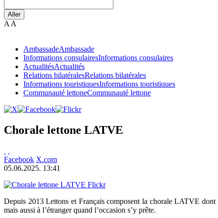
Aller
A
A
Ambassade
Ambassade
Informations consulaires
Informations consulaires
Actualités
Actualités
Relations bilatérales
Relations bilatérales
Informations touristiques
Informations touristiques
Communauté lettone
Communauté lettone
Chorale lettone LATVE
Facebook
X.com
05.06.2025. 13:41
Flickr
Depuis 2013 Lettons et Français composent la chorale LATVE dont le bu
mais aussi à l’étranger quand l’occasion s’y prête.