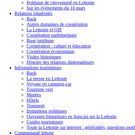
Politique de citoyenneté en Lettonie
Sur les événements du 16 mars
Relations bilatérales
Back
Autres domaines de coopération
La Lettonie et OIF
Coopération parlementaire
Base juridique
Coopération : culture et éducation
Coopération économique
Visites historiques
Histoire des relations diplomatiques
Informations touristiques
Back
La presse en Lettonie
Voyage en camping-car
Tourisme vert
Musées
Hôtels
Transport
Institutions politiques
Ouvrages historiques en français sur la Lettonie
Guides touristiques
Toute la Lettonie sur internet : généralités, questions prat
Communauté lettone