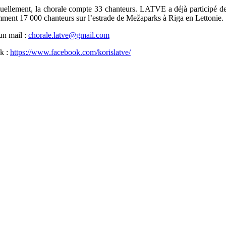
ellement, la chorale compte 33 chanteurs. LATVE a déjà participé deu
amment 17 000 chanteurs sur l’estrade de Mežaparks à Riga en Lettonie.
un mail :
chorale.latve@gmail.com
ok :
https://www.facebook.com/korislatve/