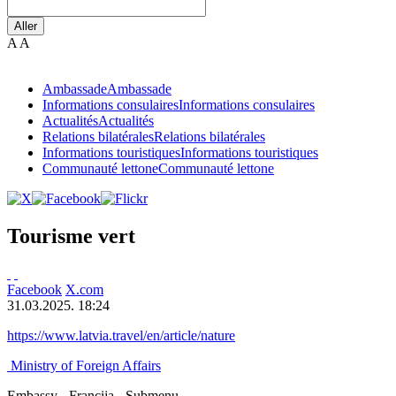
Aller
A
A
Ambassade
Ambassade
Informations consulaires
Informations consulaires
Actualités
Actualités
Relations bilatérales
Relations bilatérales
Informations touristiques
Informations touristiques
Communauté lettone
Communauté lettone
Tourisme vert
Facebook
X.com
31.03.2025. 18:24
https://www.latvia.travel/en/article/nature
Ministry of Foreign Affairs
Embassy - Francija - Submenu