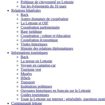
Politique de citoyenneté en Lettonie
Sur les événements du 16 mars
Relations bilatérales
Back
Autres domaines de coopération
La Lettonie et OIF
Coopération parlementaire
Base juridique
Coopération : culture et éducation
Coopération économique
Visites historiques
Histoire des relations diplomatiques
Informations touristiques
Back
La presse en Lettonie
Voyage en camping-car
Tourisme vert
Musées
Hôtels
Transport
Institutions politiques
Ouvrages historiques en français sur la Lettonie
Guides touristiques
Toute la Lettonie sur internet : généralités, questions prat
Communauté lettone