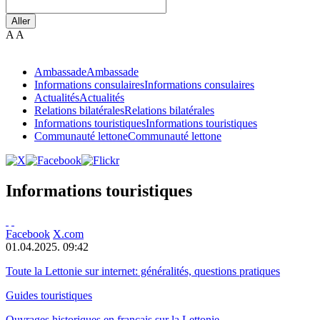
Aller
A
A
Ambassade
Ambassade
Informations consulaires
Informations consulaires
Actualités
Actualités
Relations bilatérales
Relations bilatérales
Informations touristiques
Informations touristiques
Communauté lettone
Communauté lettone
Informations touristiques
Facebook
X.com
01.04.2025. 09:42
Toute la Lettonie sur internet: généralités, questions pratiques
Guides touristiques
Ouvrages historiques en français sur la Lettonie