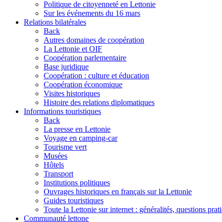
Politique de citoyenneté en Lettonie
Sur les événements du 16 mars
Relations bilatérales
Back
Autres domaines de coopération
La Lettonie et OIF
Coopération parlementaire
Base juridique
Coopération : culture et éducation
Coopération économique
Visites historiques
Histoire des relations diplomatiques
Informations touristiques
Back
La presse en Lettonie
Voyage en camping-car
Tourisme vert
Musées
Hôtels
Transport
Institutions politiques
Ouvrages historiques en français sur la Lettonie
Guides touristiques
Toute la Lettonie sur internet : généralités, questions prat
Communauté lettone