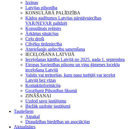
Izziņas
Latvijas pilsonība
KONSULĀRĀ PALĪDZĪBA
Kādos gadījumos Latvijas pārstāvniecības
VAR/NEVAR palīdzēt
Konsulārais reģistrs
Ārkārtas situācijas
Ceļo droši
Cilvēku tirdzniecība
Atgriešanās apliecību saņemšana
IECEĻOŠANA LATVIJĀ
Ieceļošanas kārtība Latvijā no 2025. gada 1. septembra
Eiropas Savienības pilsoņu un viņu ģimenes locekļu
ieceļošana Latvijā
Valstis vai teritorijas, kuru pasu turētāji var ieceļot
Latvijā bez vīzas
Kontaktinformācija
Grozījumi Pilsonības likumā
ZINĀŠANAI
Uzdod savu jautājumu
Biežāk uzdotie jautājumi
Tautiešiem
Atpakaļ
Draudzības biedrības un asociācijas
Aktualitātes