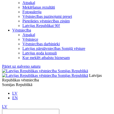
Atpakaļ
Meklēšanas rezultāti
Fotogalerija
Vēstniecības paziņojumi presei
Pieteikties vēstniecības ziņām
Latvijas Republikai 90!
Vēstniecība
Atpakaļ
Vēstniece
Vēstniecības darbinieki
Latvijas pārstāvniecības Somijā vēsture
Latvijas goda konsuli
Kur meklēt atbalstu biznesam
Pāriet uz galveno saturu
Latvijas
Republikas vēstniecība
Somijas Republikā
LV
EN
LV