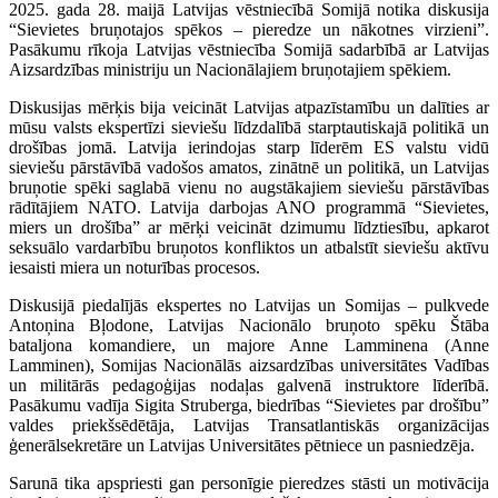
2025. gada 28. maijā Latvijas vēstniecībā Somijā notika diskusija
“Sievietes bruņotajos spēkos – pieredze un nākotnes virzieni”.
Pasākumu rīkoja Latvijas vēstniecība Somijā sadarbībā ar Latvijas
Aizsardzības ministriju un Nacionālajiem bruņotajiem spēkiem.
Diskusijas mērķis bija veicināt Latvijas atpazīstamību un dalīties ar
mūsu valsts ekspertīzi sieviešu līdzdalībā starptautiskajā politikā un
drošības jomā. Latvija ierindojas starp līderēm ES valstu vidū
sieviešu pārstāvībā vadošos amatos, zinātnē un politikā, un Latvijas
bruņotie spēki saglabā vienu no augstākajiem sieviešu pārstāvības
rādītājiem NATO. Latvija darbojas ANO programmā “Sievietes,
miers un drošība” ar mērķi veicināt dzimumu līdztiesību, apkarot
seksuālo vardarbību bruņotos konfliktos un atbalstīt sieviešu aktīvu
iesaisti miera un noturības procesos.
Diskusijā piedalījās ekspertes no Latvijas un Somijas – pulkvede
Antoņina Bļodone, Latvijas Nacionālo bruņoto spēku Štāba
bataljona komandiere, un majore Anne Lamminena (Anne
Lamminen), Somijas Nacionālās aizsardzības universitātes Vadības
un militārās pedagoģijas nodaļas galvenā instruktore līderībā.
Pasākumu vadīja Sigita Struberga, biedrības “Sievietes par drošību”
valdes priekšsēdētāja, Latvijas Transatlantiskās organizācijas
ģenerālsekretāre un Latvijas Universitātes pētniece un pasniedzēja.
Sarunā tika apspriesti gan personīgie pieredzes stāsti un motivācija