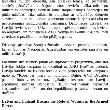
izvēlēties militāro dienestu, gan plašākas tēmas, kā piemēram,
sieviešu pārstāvība militārajos amatos, sieviešu dalība mūsdienu
militārajās operācijās, sieviešu loma starptautiskajās operācijās un
gūtās mācības. Tika salīdzināts obligātais ar brīvprātīgo dienestu
sievietēm, kā arī tika pārrunāta mentoru nozīme karjeras attīstībā un
nepieciešamās institucionālās pārmaiņas. Dalībnieces uzsvēra, ka
Latvijā sievietes veido 18% no bruņoto spēku personāla, kas ir viens
no augstākajiem rādītājiem NATO. Somijā šis skaitlis ir 4,7 %, taču
ar redzamu pozitīvu dinamiku pēdējos gados.
Diskusijā piedalījās Somijas žurnālisti, eksperti, pētnieki, diplomāti,
kā arī Somijas Nacionālās Aizsardzības universitātes pārstāvji un
militārie atašeji.
Pasākums tika īstenots publiskās diplomātijas programmā, atbalstot
Latvijas lobija kampaņu kandidatūrai uz ANO Drošības padomi.
Latvija kandidē uz ievēlētā locekļa vietu pirmo reizi, un kampaņas
moto ir: “Kopā par mieru un noturību”. Dalība ANO Drošības
padomē būtu viens no nozīmīgākajiem instrumentiem Latvijas
ārpolitisko interešu īstenošanai, ļaujot vēl vairāk paplašināt
starptautisko sadarbību un dot ieguldījumu pasaules mieram un
drošībai.
Latvia and Finland Discuss the Role of Women in the Armed
Forces