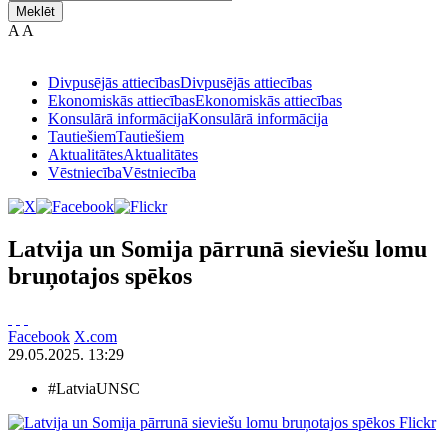
Meklēt
A
A
Divpusējās attiecības
Divpusējās attiecības
Ekonomiskās attiecības
Ekonomiskās attiecības
Konsulārā informācija
Konsulārā informācija
Tautiešiem
Tautiešiem
Aktualitātes
Aktualitātes
Vēstniecība
Vēstniecība
Latvija un Somija pārrunā sieviešu lomu
bruņotajos spēkos
Facebook
X.com
29.05.2025. 13:29
#LatviaUNSC
Flickr