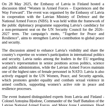
On 28 May 2025, the Embassy of Latvia in Finland hosted a
discussion titled “Women in Armed Forces – Experiences and the
Way Forward”. The event was organised by the Embassy of Latvia
in cooperation with the Latvian Ministry of Defence and the
National Armed Forces (NBS). It was held within the framework of
the public diplomacy programme supporting Latvia’s candidacy for
a non-permanent seat on the UN Security Council for the 2026–
2027 term. The campaign’s motto, "Together for Peace and
Resilience", aims to strengthen Latvia’s contribution to global peace
and security.
The discussion aimed to enhance Latvia’s visibility and share the
country’s expertise on women’s participation in international politics
and security. Latvia ranks among the leaders in the EU regarding
women’s representation in senior positions across politics, science
and public administration, while the Latvian Armed Forces maintain
one of the highest rates of female personnel in NATO. Latvia is also
actively engaged in the UN Women, Peace, and Security agenda,
which promotes gender equality and combats sexual violence in
armed conflicts, supporting women’s active role in peace and
resilience processes.
The event featured distinguished experts from Latvia and Finland -
Colonel Antoņina Bļodone, Commander of the Staff Battalion of the
Latvian National Armed Forces, and Major Anne Lamminen, Head