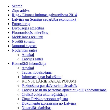
Search
Ziņu arhīvs
Rīga - Eiropas kultūras galvaspilsēta 2014
Latvijas un Somijas sadarbība ekonomikā
Fotogalerija
Divpusējās attiecības
Ekonomiskās attiecības
Meklēšanas rezultāti
Nosūtīt šo saiti
Jaunumi e-pastā
Noderīgas saites
Atpakaļ
Latvijas saites
Konsulārā informācija
Atpakaļ
Tautas nobalsošana
Informācija par balsošanu
KONSULĀRIE PAKALPOJUMI
Paziņošana par dzīvesvietu ārvalstīs
Latvijas pasu un personas apliecību (eID) noformēšana
Civilstāvokļa aktu reģistrācija
Ziņas Fizisko personu reģistrā
Dokumentu izprasīšana no Latvijas
Notariālās darbības