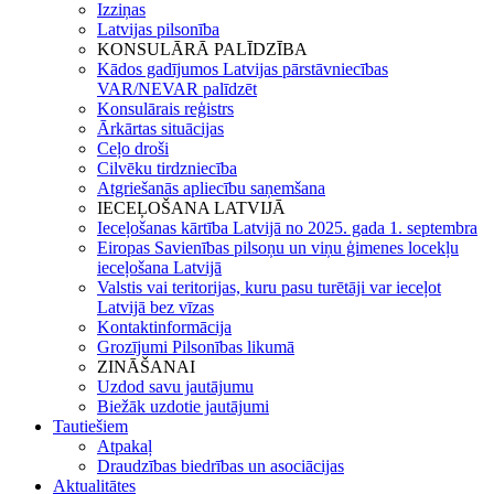
Izziņas
Latvijas pilsonība
KONSULĀRĀ PALĪDZĪBA
Kādos gadījumos Latvijas pārstāvniecības
VAR/NEVAR palīdzēt
Konsulārais reģistrs
Ārkārtas situācijas
Ceļo droši
Cilvēku tirdzniecība
Atgriešanās apliecību saņemšana
IECEĻOŠANA LATVIJĀ
Ieceļošanas kārtība Latvijā no 2025. gada 1. septembra
Eiropas Savienības pilsoņu un viņu ģimenes locekļu
ieceļošana Latvijā
Valstis vai teritorijas, kuru pasu turētāji var ieceļot
Latvijā bez vīzas
Kontaktinformācija
Grozījumi Pilsonības likumā
ZINĀŠANAI
Uzdod savu jautājumu
Biežāk uzdotie jautājumi
Tautiešiem
Atpakaļ
Draudzības biedrības un asociācijas
Aktualitātes