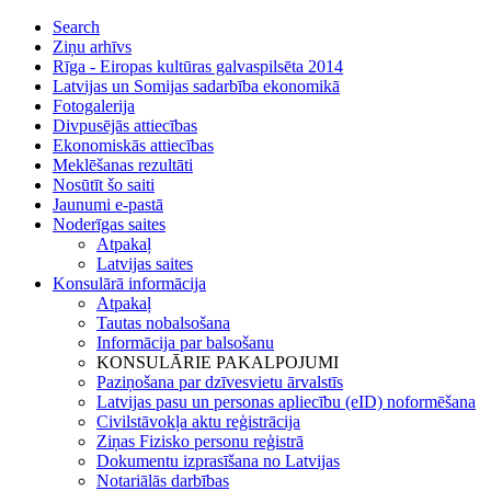
Search
Ziņu arhīvs
Rīga - Eiropas kultūras galvaspilsēta 2014
Latvijas un Somijas sadarbība ekonomikā
Fotogalerija
Divpusējās attiecības
Ekonomiskās attiecības
Meklēšanas rezultāti
Nosūtīt šo saiti
Jaunumi e-pastā
Noderīgas saites
Atpakaļ
Latvijas saites
Konsulārā informācija
Atpakaļ
Tautas nobalsošana
Informācija par balsošanu
KONSULĀRIE PAKALPOJUMI
Paziņošana par dzīvesvietu ārvalstīs
Latvijas pasu un personas apliecību (eID) noformēšana
Civilstāvokļa aktu reģistrācija
Ziņas Fizisko personu reģistrā
Dokumentu izprasīšana no Latvijas
Notariālās darbības