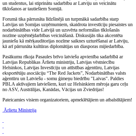
un studentus, lai stiprinātu sadarbību ar Latviju un veicinātu
tīklošanos ar tautiešiem Somijā.
Forumā tika pārrunāta līdzšinējā un turpmākā sadarbība starp
Latvijas un Somijas uzņēmumiem, skaidrota investīciju piesaistes un
nodarbinātības vide Latvijā un uzsvērta neformālas tīklošanās
nozīme uzņēmējdarbības veicināšanā. Diskusijās tika akcentēta
jauniešu kā mērķauditorijas nozīme saiknes uzturēšanai ar Latviju,
kā arī pārrunāta kultūras diplomātijas un diasporas mijiedarbība.
Pasākumu rīkoja Pasaules brīvo latviešu apvienība sadarbībā ar
Latvijas Republikas Ārlietu ministriju, Latvijas vēstniecību
Helsinkos, Latvijas Investīciju un attīstības aģentūru, Latvijas
eksportētāju asociāciju “The Red Jackets”, Nodarbinātības valsts
aģentūru un Latviešu - somu ģimeņu biedrību "Laivas". Paldies
PBLA aktīvajiem latviešiem, kuri uz Helsinkiem mēroja garu ceļu
no ASV, Austrālijas, Kanādas, Vācijas un Zviedrijas!
Pateicamies visiem organizatoriem, apmeklētājiem un atbalstītājiem!
Ārlietu Ministrija