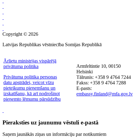
Copyright © 2026
Latvijas Republikas vēstniecība Somijas Republikā
Ārlietu ministrijas vispārējā
Armfeltintie 10, 00150
privātuma politika
Helsinki
Privātuma politika personas
Tālrunis: +358 9 4764 7244
datu apstrādei, veicot vīzu
Fakss: +358 9 4764 7288
pieteikumu pieņemšanu un
E-pasts:
izskatīšanu, kā arī nodrošinot
embassy.finland@mfa.gov.lv
pieņemto lēmumu pārsūdzību
Pieraksties uz jaunumu vēstuli e-pastā
Saņem jaunākās ziņas un informāciju par notikumiem