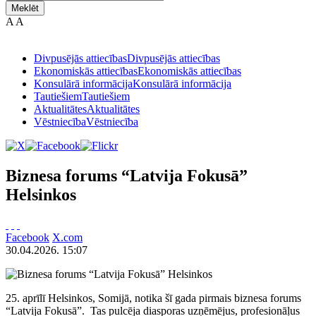
Meklēt
A
A
Divpusējās attiecības
Divpusējās attiecības
Ekonomiskās attiecības
Ekonomiskās attiecības
Konsulārā informācija
Konsulārā informācija
Tautiešiem
Tautiešiem
Aktualitātes
Aktualitātes
Vēstniecība
Vēstniecība
Biznesa forums “Latvija Fokusā”
Helsinkos
Facebook
X.com
30.04.2026. 15:07
25. aprīlī Helsinkos, Somijā, notika šī gada pirmais biznesa forums
“Latvija Fokusā”. Tas pulcēja diasporas uzņēmējus, profesionāļus