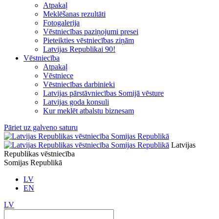
Atpakaļ
Meklēšanas rezultāti
Fotogalerija
Vēstniecības paziņojumi presei
Pieteikties vēstniecības ziņām
Latvijas Republikai 90!
Vēstniecība
Atpakaļ
Vēstniece
Vēstniecības darbinieki
Latvijas pārstāvniecības Somijā vēsture
Latvijas goda konsuli
Kur meklēt atbalstu biznesam
Pāriet uz galveno saturu
Latvijas
Republikas vēstniecība
Somijas Republikā
LV
EN
LV