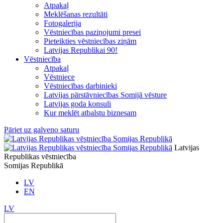
Atpakaļ
Meklēšanas rezultāti
Fotogalerija
Vēstniecības paziņojumi presei
Pieteikties vēstniecības ziņām
Latvijas Republikai 90!
Vēstniecība
Atpakaļ
Vēstniece
Vēstniecības darbinieki
Latvijas pārstāvniecības Somijā vēsture
Latvijas goda konsuli
Kur meklēt atbalstu biznesam
Pāriet uz galveno saturu
Latvijas
Republikas vēstniecība
Somijas Republikā
LV
EN
LV