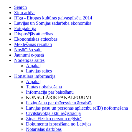
Search
Ziņu arhīvs
Rīga - Eiropas kultūras galvaspilsēta 2014
Latvijas un Somijas sadarbība ekonomikā
Fotogalerija
Divpusējās attiecības
Ekonomiskās attiecības
Meklēšanas rezultāti
Nosūtīt šo saiti
Jaunumi e-pastā
Noderīgas saites
Atpakaļ
Latvijas saites
Konsulārā informācija
Atpakaļ
Tautas nobalsošana
Informācija par balsošanu
KONSULĀRIE PAKALPOJUMI
Paziņošana par dzīvesvietu ārvalstīs
Latvijas pasu un personas apliecību (eID) noformēšana
Civilstāvokļa aktu reģistrācija
Ziņas Fizisko personu reģistrā
Dokumentu izprasīšana no Latvijas
Notariālās darbības