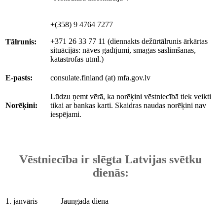
+(358) 9 4764 7277
+371 26 33 77 11 (diennakts dežūrtālrunis ārkārtas
Tālrunis:
situācijās: nāves gadījumi, smagas saslimšanas,
katastrofas utml.)
E-pasts:
consulate.finland (at) mfa.gov.lv
Lūdzu ņemt vērā, ka norēķini vēstniecībā tiek veikti
Norēķini:
tikai ar bankas karti. Skaidras naudas norēķini nav
iespējami.
Vēstniecība ir slēgta Latvijas svētku
dienās:
1. janvāris
Jaungada diena