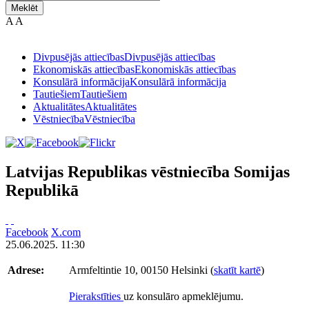
Meklēt
A
A
Divpusējās attiecības
Divpusējās attiecības
Ekonomiskās attiecības
Ekonomiskās attiecības
Konsulārā informācija
Konsulārā informācija
Tautiešiem
Tautiešiem
Aktualitātes
Aktualitātes
Vēstniecība
Vēstniecība
Latvijas Republikas vēstniecība Somijas
Republikā
Facebook
X.com
25.06.2025. 11:30
Adrese:
Armfeltintie 10, 00150 Helsinki (
skatīt kartē
)
Pierakstīties
uz konsulāro apmeklējumu.