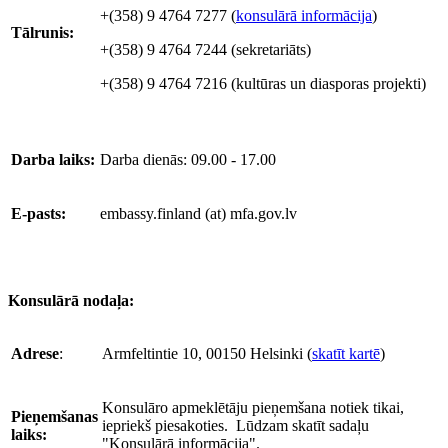
+(358) 9 4764 7277 (
konsulārā informācija
)
Tālrunis:
+(358) 9 4764 7244 (sekretariāts)
+(358) 9 4764 7216 (kultūras un diasporas projekti)
Darba laiks:
Darba dienās: 09.00 - 17.00
E-pasts:
embassy.finland (at) mfa.gov.lv
Konsulārā nodaļa:
Adrese
:
Armfeltintie 10, 00150 Helsinki (
skatīt kartē
)
Konsulāro apmeklētāju pieņemšana notiek tikai,
Pieņemšanas
iepriekš piesakoties. Lūdzam skatīt sadaļu
laiks:
"Konsulārā informācija".