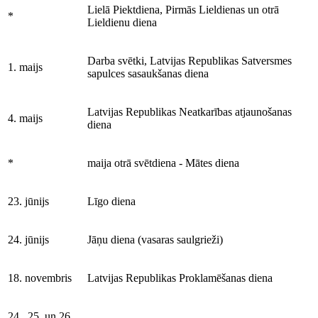
Lielā Piektdiena, Pirmās Lieldienas un otrā
*
Lieldienu diena
Darba svētki, Latvijas Republikas Satversmes
1. maijs
sapulces sasaukšanas diena
Latvijas Republikas Neatkarības atjaunošanas
4. maijs
diena
*
maija otrā svētdiena - Mātes diena
23. jūnijs
Līgo diena
24. jūnijs
Jāņu diena (vasaras saulgrieži)
18. novembris
Latvijas Republikas Proklamēšanas diena
24., 25. un 26.