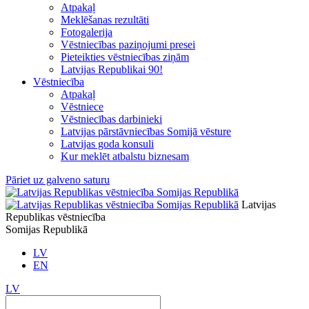
Atpakaļ
Meklēšanas rezultāti
Fotogalerija
Vēstniecības paziņojumi presei
Pieteikties vēstniecības ziņām
Latvijas Republikai 90!
Vēstniecība
Atpakaļ
Vēstniece
Vēstniecības darbinieki
Latvijas pārstāvniecības Somijā vēsture
Latvijas goda konsuli
Kur meklēt atbalstu biznesam
Pāriet uz galveno saturu
Latvijas
Republikas vēstniecība
Somijas Republikā
LV
EN
LV