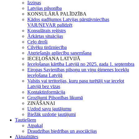
Izziņas
Latvijas pilsonība
KONSULĀRĀ PALĪDZĪBA
Kādos gadījumos Latvijas pārstāvniecības
VAR/NEVAR palīdzēt
Konsulārais reģistrs
Ārkārtas situācijas
Ceļo droši
Cilvēku tirdzniecība
Atgriešanās apliecību saņemšana
IECEĻOŠANA LATVIJĀ
Ieceļošanas kārtība Latvijā no 2025. gada 1. septembra
Eiropas Savienības pilsoņu un viņu ģimenes locekļu
ieceļošana Latvijā
Valstis vai teritorijas, kuru pasu turētāji var ieceļot
Latvijā bez vīzas
Kontaktinformācija
Grozījumi Pilsonības likumā
ZINĀŠANAI
Uzdod savu jautājumu
Biežāk uzdotie jautājumi
Tautiešiem
Atpakaļ
Draudzības biedrības un asociācijas
Aktualitātes