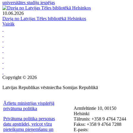
universitātes studiju iespējas
10.06.2026
Dzeja no Latvijas Tēles bibliotēkā Helsinkos
Vairāk
Copyright © 2026
Latvijas Republikas vēstniecība Somijas Republikā
Ārlietu ministrijas vispārējā
Armfeltintie 10, 00150
privātuma politika
Helsinki
Privātuma politika personas
Tālrunis: +358 9 4764 7244
datu apstrādei, veicot vīzu
Fakss: +358 9 4764 7288
pieteikumu pieņemšanu un
E-pasts: