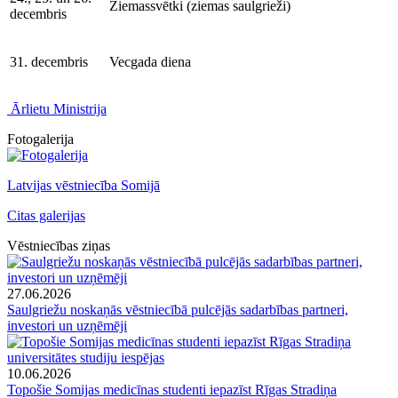
Ziemassvētki (ziemas saulgrieži)
decembris
31. decembris
Vecgada diena
Ārlietu Ministrija
Fotogalerija
Latvijas vēstniecība Somijā
Citas galerijas
Vēstniecības ziņas
27.06.2026
Saulgriežu noskaņās vēstniecībā pulcējās sadarbības partneri,
investori un uzņēmēji
10.06.2026
Topošie Somijas medicīnas studenti iepazīst Rīgas Stradiņa