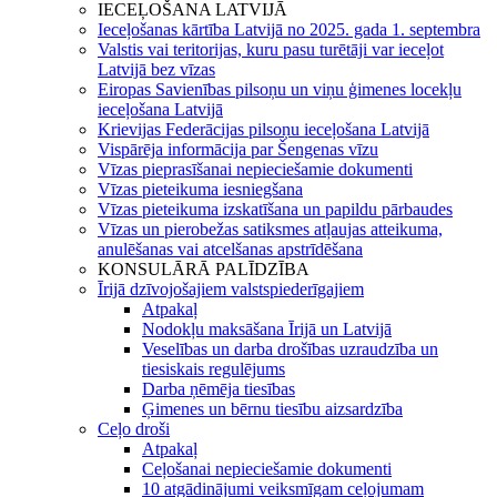
IECEĻOŠANA LATVIJĀ
Ieceļošanas kārtība Latvijā no 2025. gada 1. septembra
Valstis vai teritorijas, kuru pasu turētāji var ieceļot
Latvijā bez vīzas
Eiropas Savienības pilsoņu un viņu ģimenes locekļu
ieceļošana Latvijā
Krievijas Federācijas pilsoņu ieceļošana Latvijā
Vispārēja informācija par Šengenas vīzu
Vīzas pieprasīšanai nepieciešamie dokumenti
Vīzas pieteikuma iesniegšana
Vīzas pieteikuma izskatīšana un papildu pārbaudes
Vīzas un pierobežas satiksmes atļaujas atteikuma,
anulēšanas vai atcelšanas apstrīdēšana
KONSULĀRĀ PALĪDZĪBA
Īrijā dzīvojošajiem valstspiederīgajiem
Atpakaļ
Nodokļu maksāšana Īrijā un Latvijā
Veselības un darba drošības uzraudzība un
tiesiskais regulējums
Darba ņēmēja tiesības
Ģimenes un bērnu tiesību aizsardzība
Ceļo droši
Atpakaļ
Ceļošanai nepieciešamie dokumenti
10 atgādinājumi veiksmīgam ceļojumam