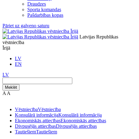
Draudzes
Sporta komandas
Pašdarbības kopas
Pāriet uz galveno saturu
Latvijas Republikas
vēstniecība
Īrijā
LV
EN
LV
Meklēt
A
A
Vēstniecība
Vēstniecība
Konsulārā informācija
Konsulārā informācija
Ekonomiskās attiecības
Ekonomiskās attiecības
Divpusējās attiecības
Divpusējās attiecības
Tautiešiem
Tautiešiem