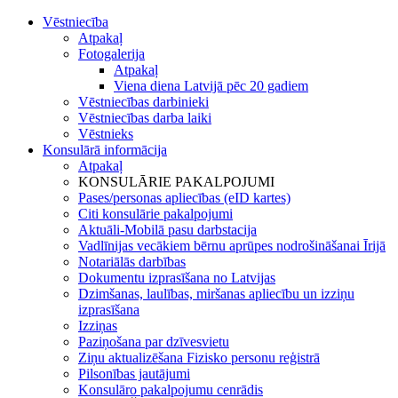
Vēstniecība
Atpakaļ
Fotogalerija
Atpakaļ
Viena diena Latvijā pēc 20 gadiem
Vēstniecības darbinieki
Vēstniecības darba laiki
Vēstnieks
Konsulārā informācija
Atpakaļ
KONSULĀRIE PAKALPOJUMI
Pases/personas apliecības (eID kartes)
Citi konsulārie pakalpojumi
Aktuāli-Mobilā pasu darbstacija
Vadlīnijas vecākiem bērnu aprūpes nodrošināšanai Īrijā
Notariālās darbības
Dokumentu izprasīšana no Latvijas
Dzimšanas, laulības, miršanas apliecību un izziņu
izprasīšana
Izziņas
Paziņošana par dzīvesvietu
Ziņu aktualizēšana Fizisko personu reģistrā
Pilsonības jautājumi
Konsulāro pakalpojumu cenrādis