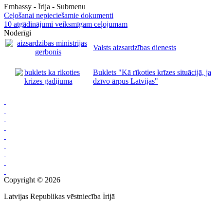
Embassy - Īrija - Submenu
Ceļošanai nepieciešamie dokumenti
10 atgādinājumi veiksmīgam ceļojumam
Noderīgi
Valsts aizsardzības dienests
Buklets "Kā rīkoties krīzes situācijā, ja
dzīvo ārpus Latvijas"
Copyright © 2026
Latvijas Republikas vēstniecība Īrijā