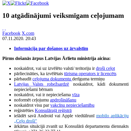
10 atgādinājumi veiksmīgam ceļojumam
Facebook
X.com
07.11.2020. 20:43
Informācija par došanos uz ārvalstīm
Pirms došanās ārpus Latvijas Ārlietu ministrija aicina:
noskaidrot, vai uz izvēlēto valsti/ teritoriju ir
droši ceļot
pārliecināties, ka izvēlētais
tūrisma operators ir licencēts
pārbaudīt
ceļojuma dokumentu
derīguma termiņu
Latvijas Valsts robežsardzē
noskaidrot, kādi dokumenti
nepieciešami bērnam
noskaidrot, vai ir nepieciešama
vīza
noformēt ceļojumu
apdrošināšanu
noskaidrot visu par
vakcīnu nepieciešamību
reģistrēties
Konsulārajā reģistrā
ielādēt savā Android vai Apple viedtālrunī
mobilo aplikāciju
„Ceļo droši"
ārkārtas situācijā zvanīt uz Konsulārā departamenta diennakts