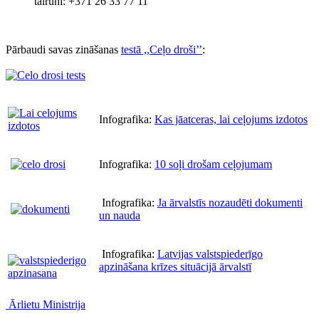
tālruni: +371 26 33 77 11
Pārbaudi savas zināšanas
testā ,,Ceļo droši’’
:
Infografika:
Kas jāatceras, lai ceļojums izdotos
Infografika:
10 soļi drošam ceļojumam
Infografika:
Ja ārvalstīs nozaudēti dokumenti
un nauda
Infografika:
Latvijas valstspiederīgo
apzināšana krīzes situācijā ārvalstī
Ārlietu Ministrija