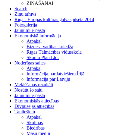
ZINĀŠANAI
Search
Ziņu arhīvs
Rīga - Eiropas kultūras galvaspilsēta 2014
Fotogalerija
Jaunumi e-pastā
Ekonomiskā informācija
Atpakaļ
Biznesa vadības koledža
Rīgas Tālmācības vidusskola
Skonto Plan Ltd.
Noderīgas saites
Atpakaļ
Informācija par latviešiem Īrijā
Informācija par Latviju
Meklēšanas rezultāti
Nosūtīt šo saiti
Jaunumi e-pastā
Ekonomiskās attiecības
Divpusējās attiecības
Tautiešiem
Atpakaļ
Skoliņas
Biedrības
Masu mediji