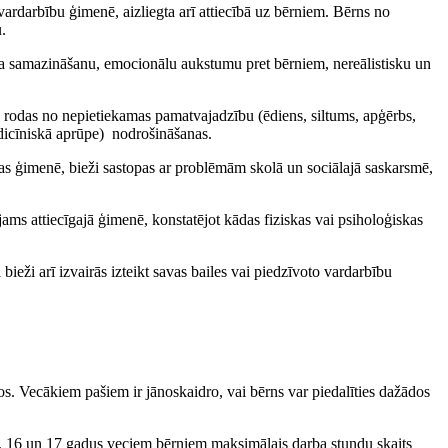
vardarbību ģimenē, aizliegta arī attiecībā uz bērniem. Bērns no
.
uma samazināšanu, emocionālu aukstumu pret bērniem, nereālistisku un
 rodas no nepietiekamas pamatvajadzību (ēdiens, siltums, apģērbs,
dicīniskā aprūpe) nodrošināšanas.
bas ģimenē, bieži sastopas ar problēmām skolā un sociālajā saskarsmē,
jams attiecīgajā ģimenē, konstatējot kādas fiziskas vai psiholoģiskas
ieži arī izvairās izteikt savas bailes vai piedzīvoto vardarbību
dos. Vecākiem pašiem ir jānoskaidro, vai bērns var piedalīties dažādos
t. 16 un 17 gadus veciem bērniem maksimālais darba stundu skaits