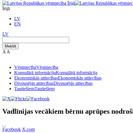
Īrijā
LV
EN
LV
Meklēt
A
A
Vēstniecība
Vēstniecība
Konsulārā informācija
Konsulārā informācija
Ekonomiskās attiecības
Ekonomiskās attiecības
Divpusējās attiecības
Divpusējās attiecības
Tautiešiem
Tautiešiem
Vadlīnijas vecākiem bērnu aprūpes nodroši
Facebook
X.com