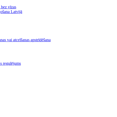
ā bez vīzas
ļošana Latvijā
nas vai atcelšanas apstrīdēšana
is regulējums