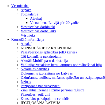
Vēstniecība
Atpakaļ
Fotogalerija
Atpakaļ
Viena diena Latvijā pēc 20 gadiem
Vēstniecības darbinieki
Vēstniecības darba laiki
Vēstnieks
Konsulārā informācija
Atpakaļ
KONSULĀRIE PAKALPOJUMI
Pases/personas apliecības (eID kartes)
Citi konsulārie pakalpojumi
Aktuāli-Mobilā pasu darbstacija
Vadlīnijas vecākiem bērnu aprūpes nodrošināšanai Īrijā
Notariālās darbības
Dokumentu izprasīšana no Latvijas
Dzimšanas, laulības, miršanas apliecību un izziņu izprasī
Izziņas
Paziņošana par dzīvesvietu
Ziņu aktualizēšana Fizisko personu reģistrā
Pilsonības jautājumi
Konsulāro pakalpojumu cenrādis
IECEĻOŠANA LATVIJĀ