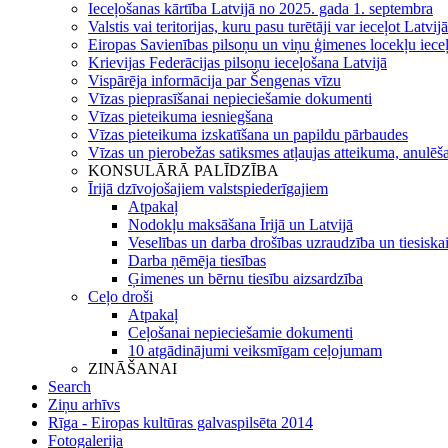
Ieceļošanas kārtība Latvijā no 2025. gada 1. septembra
Valstis vai teritorijas, kuru pasu turētāji var ieceļot Latvij
Eiropas Savienības pilsoņu un viņu ģimenes locekļu iece
Krievijas Federācijas pilsoņu ieceļošana Latvijā
Vispārēja informācija par Šengenas vīzu
Vīzas pieprasīšanai nepieciešamie dokumenti
Vīzas pieteikuma iesniegšana
Vīzas pieteikuma izskatīšana un papildu pārbaudes
Vīzas un pierobežas satiksmes atļaujas atteikuma, anulēša
KONSULĀRĀ PALĪDZĪBA
Īrijā dzīvojošajiem valstspiederīgajiem
Atpakaļ
Nodokļu maksāšana Īrijā un Latvijā
Veselības un darba drošības uzraudzība un tiesiska
Darba ņēmēja tiesības
Ģimenes un bērnu tiesību aizsardzība
Ceļo droši
Atpakaļ
Ceļošanai nepieciešamie dokumenti
10 atgādinājumi veiksmīgam ceļojumam
ZINĀŠANAI
Search
Ziņu arhīvs
Rīga - Eiropas kultūras galvaspilsēta 2014
Fotogalerija