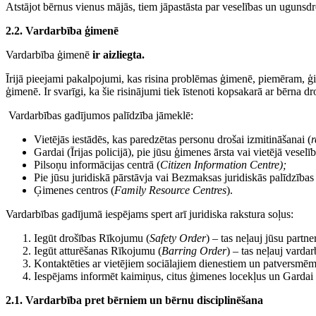
Atstājot bērnus vienus mājās, tiem jāpastāsta par veselības un ugunsdr
2.2. Vardarbība ģimenē
Vardarbība ģimenē
ir aizliegta.
Īrijā pieejami pakalpojumi, kas risina problēmas ģimenē, piemēram, ģi
ģimenē. Ir svarīgi, ka šie risinājumi tiek īstenoti kopsakarā ar bērna 
Vardarbības gadījumos palīdzība jāmeklē:
Vietējās iestādēs, kas paredzētas personu drošai izmitināšanai (
r
Gardai (Īrijas policijā), pie jūsu ģimenes ārsta vai vietējā veselī
Pilsoņu informācijas centrā (
Citizen Information Centre);
Pie jūsu juridiskā pārstāvja vai Bezmaksas juridiskās palīdzības 
Ģimenes centros (
Family Resource Centres
).
Vardarbības gadījumā iespējams spert arī juridiska rakstura soļus:
Iegūt drošības Rīkojumu (
Safety Order
) – tas neļauj jūsu part
Iegūt atturēšanas Rīkojumu (
Barring Order
) – tas neļauj varda
Kontaktēties ar vietējiem sociālajiem dienestiem un patversmēm,
Iespējams informēt kaimiņus, citus ģimenes locekļus un Gardai (
2.1. Vardarbība pret bērniem un bērnu disciplinēšana