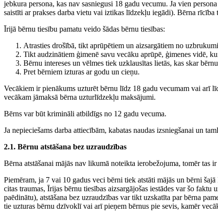
jebkura persona, kas nav sasniegusi 18 gadu vecumu. Ja vien persona n
saistīti ar prakses darba vietu vai iztikas līdzekļu iegādi). Bērna rīcīb
Īrijā bērnu tiesību pamatu veido šādas bērnu tiesības:
Atrasties drošībā, tikt aprūpētiem un aizsargātiem no uzbruku
Tikt audzinātiem ģimenē savu vecāku aprūpē, ģimenes vidē, kurā
Bērnu intereses un vēlmes tiek uzklausītas lietās, kas skar bērnu
Pret bērniem izturas ar godu un cieņu.
Vecākiem ir pienākums uzturēt bērnu līdz 18 gadu vecumam vai arī līdz 2
vecākam jāmaksā bērna uzturlīdzekļu maksājumi.
Bērns var būt krimināli atbildīgs no 12 gadu vecuma.
Ja nepieciešams darba attiecībām, kabatas naudas izsniegšanai un taml
2.1. Bērnu atstāšana bez uzraudzības
Bērna atstāšanai mājās nav likumā noteikta ierobežojuma, tomēr tas ir 
Piemēram, ja 7 vai 10 gadus veci bērni tiek atstāti mājās un bērni šajā la
citas traumas, Īrijas bērnu tiesības aizsargājošas iestādes var šo fakt
paēdinātu), atstāšana bez uzraudzības var tikt uzskatīta par bērna pa
tie uzturas bērnu dzīvoklī vai arī pieņem bērnus pie sevis, kamēr vecā