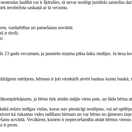
eatrodas laulībā vai ir šķīrušies, tā nevar noslēgt juridiski saistošus 
a tiek ierobežota saskaņā ar tā vecumu.
miem, vardarbības un pamešanas novārtā;
 ir droši;
s;
3 gadu vecumam, ja jaunietis turpina pilna laika studijas. Ja tiesa kons
īdzīgiem mērķiem, bērnam ir ļoti vienkārši atvērt bankas kontu bankā, 
likumpārkāpums, ja bērns tiek atstāts mājās viens pats, un šāda bērna at
ikā iedzer indīgas vielas, kuras nav pienācīgi noslēptas, vai arī spēlējas a
u uztvert kā riskantas vides radīšanu bērnam un var bērnu no ģimenes izņ
mešanu novārtā. Vecākiem, kuriem ir nepieciešamība atstāt bērnus vienus
ki ir prom.