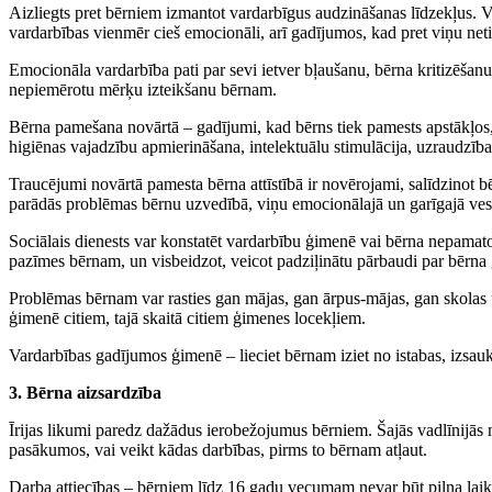
Aizliegts pret bērniem izmantot vardarbīgus audzināšanas līdzekļus. Va
vardarbības vienmēr cieš emocionāli, arī gadījumos, kad pret viņu neti
Emocionāla vardarbība pati par sevi ietver bļaušanu, bērna kritizēša
nepiemērotu mērķu izteikšanu bērnam.
Bērna pamešana novārtā – gadījumi, kad bērns tiek pamests apstākļos,
higiēnas vajadzību apmierināšana, intelektuālu stimulācija, uzraudzī
Traucējumi novārtā pamesta bērna attīstībā ir novērojami, salīdzinot 
parādās problēmas bērnu uzvedībā, viņu emocionālajā un garīgajā ves
Sociālais dienests var konstatēt vardarbību ģimenē vai bērna nepamatot
pazīmes bērnam, un visbeidzot, veicot padziļinātu pārbaudi par bērna
Problēmas bērnam var rasties gan mājas, gan ārpus-mājas, gan skolas u.c
ģimenē citiem, tajā skaitā citiem ģimenes locekļiem.
Vardarbības gadījumos ģimenē – lieciet bērnam iziet no istabas, izsaukt
3. Bērna aizsardzība
Īrijas likumi paredz dažādus ierobežojumus bērniem. Šajās vadlīnijās n
pasākumos, vai veikt kādas darbības, pirms to bērnam atļaut.
Darba attiecības – bērniem līdz 16 gadu vecumam nevar būt pilna laik