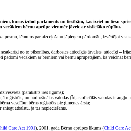
miem, kurus izdod parlaments un tiesībām, kas izriet no tiesu sprie
 un vecākiem bērnu aprūpe vienmēr jāveic ar vislielāko rūpību.
ka posmu, lēmums par aizceļošanu jāpieņem pārdomāti, izvērtējot visus 
m, neatkarīgi no to pilsonības, darbosies attiecīgās ārvalsts, attiecīgi –
 doti padomi vecākiem ar bērniem vai bērnu aprūpētājiem, kā veicināt bērn
dzīvesvieta (parakstīts īres līgums);
ajā reģistrēts, un nodrošinātas valodas (Īrijas oficiālās valodas ir angļu 
bērna veselību; bērns reģistrēts pie ģimenes ārsta;
 sniegt atbalstu, ja tas nepieciešams.
hild Care Act 1991
), 2001. gada Bērnu aprūpes likums (
Child Care Ac