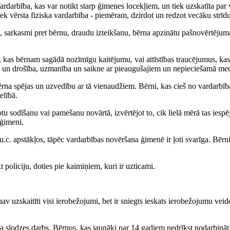
rdarbība, kas var notikt starp ģimenes locekļiem, un tiek uzskatīta par 
ek vērsta fiziska vardarbība - piemēram, dzirdot un redzot vecāku strīdu
nu, sarkasmi pret bērnu, draudu izteikšanu, bērna apzinātu pašnovērtēj
 kas bērnam sagādā nozīmīgu kaitējumu, vai attīstības traucējumus, kas
ba un drošība, uzmanība un saikne ar pieaugušajiem un nepieciešamā me
bērna spējas un uzvedību ar tā vienaudžiem. Bērni, kas cieš no vardarbī
elībā.
u sodīšanu vai pamešanu novārtā, izvērtējot to, cik lielā mērā tas iespē
 ģimeni.
. apstākļos, tāpēc vardarbības novēršana ģimenē ir ļoti svarīga. Bērni b
 policiju, doties pie kaimiņiem, kuri ir uzticami.
av uzskaitīti visi ierobežojumi, bet ir sniegts ieskats ierobežojumu vei
a slodzes darbs. Bērnus, kas jaunāki par 14 gadiem nedrīkst nodarbinā