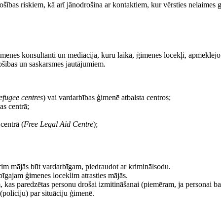
ošības riskiem, kā arī jānodrošina ar kontaktiem, kur vērsties nelaimes 
menes konsultanti un mediācija, kuru laikā, ģimenes locekļi, apmeklējot
drošības un saskarsmes jautājumiem.
efugee centres
) vai vardarbības ģimenē atbalsta centros;
bas centrā;
centrā (
Free Legal Aid Centre
);
nerim mājās būt vardarbīgam, piedraudot ar kriminālsodu.
rbīgajam ģimenes loceklim atrasties mājās.
 kas paredzētas personu drošai izmitināšanai (piemēram, ja personai bail
policiju) par situāciju ģimenē.