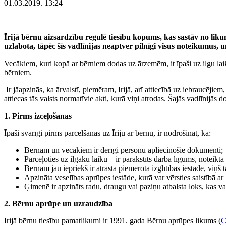
01.03.2019. 13:24
Īrijā bērnu aizsardzību regulē tiesību kopums, kas sastāv no liku
uzlabota, tāpēc šīs vadlīnijas neaptver pilnīgi visus noteikumus,
Vecākiem, kuri kopā ar bērniem dodas uz ārzemēm, it īpaši uz ilgu lai
bērniem.
Ir jāapzinās, ka ārvalstī, piemēram, Īrijā, arī attiecībā uz iebraucējie
attiecas tās valsts normatīvie akti, kurā viņi atrodas. Šajās vadlīnijās
1. Pirms izceļošanas
Īpaši svarīgi pirms pārcelšanās uz Īriju ar bērnu, ir nodrošināt, ka:
Bērnam un vecākiem ir derīgi personu apliecinošie dokumenti;
Pārceļoties uz ilgāku laiku – ir parakstīts darba līgums, noteikta 
Bērnam jau iepriekš ir atrasta piemērota izglītības iestāde, viņš t
Apzināta veselības aprūpes iestāde, kurā var vērsties saistībā ar 
Ģimenē ir apzināts radu, draugu vai paziņu atbalsta loks, kas var
2. Bērnu aprūpe un uzraudzība
Īrijā bērnu tiesību pamatlikumi ir 1991. gada Bērnu aprūpes likums (
C