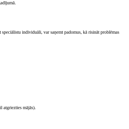
gadījumā.
 speciālistu individuāli, var saņemt padomus, kā risināt problēmas
 atgriezties mājās).