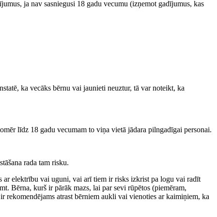
darījumus, ja nav sasniegusi 18 gadu vecumu (izņemot gadījumus, kas
tatē, ka vecāks bērnu vai jaunieti neuztur, tā var noteikt, ka
tomēr līdz 18 gadu vecumam to viņa vietā jādara pilngadīgai personai.
stāšana rada tam risku.
r elektrību vai uguni, vai arī tiem ir risks izkrist pa logu vai radīt
emt. Bērna, kurš ir pārāk mazs, lai par sevi rūpētos (piemēram,
 ir rekomendējams atrast bērniem aukli vai vienoties ar kaimiņiem, ka