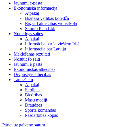
Jaunumi e-pastā
Ekonomiskā informācija
Atpakaļ
Biznesa vadības koledža
Rīgas Tālmācības vidusskola
Skonto Plan Ltd.
Noderīgas saites
Atpakaļ
Informācija par latviešiem Īrijā
Informācija par Latviju
Meklēšanas rezultāti
Nosūtīt šo saiti
Jaunumi e-pastā
Ekonomiskās attiecības
Divpusējās attiecības
Tautiešiem
Atpakaļ
Skoliņas
Biedrības
Masu mediji
Draudzes
Sporta komandas
Pašdarbības kopas
Pāriet uz galveno saturu