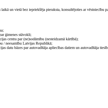
laikā un vietā bez iepriekšēja pieraksta, konsultējoties ar vēstniecību 
na;
 par ģimenes stāvokli;
cijas centra par (ne)sodāmību (nesteidzamā kārtībā);
bu / neesamību Latvijas Republikā;
jas datu bāzes par autovadītāja apliecības datiem un autovadītāja tiesību