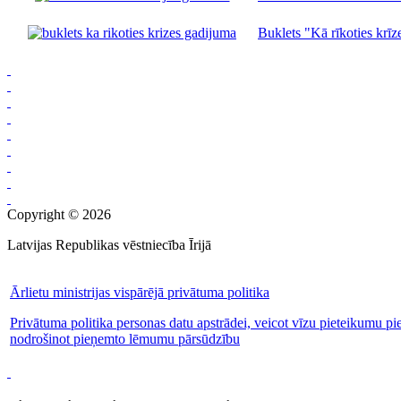
Buklets "Kā rīkoties krīze
Copyright © 2026
Latvijas Republikas vēstniecība Īrijā
Ārlietu ministrijas vispārējā privātuma politika
Privātuma politika personas datu apstrādei, veicot vīzu pieteikumu pi
nodrošinot pieņemto lēmumu pārsūdzību