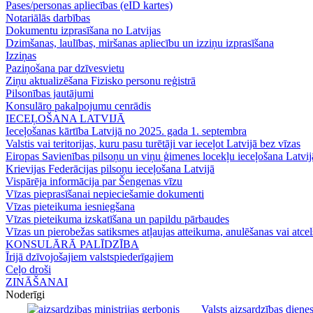
Pases/personas apliecības (eID kartes)
Notariālās darbības
Dokumentu izprasīšana no Latvijas
Dzimšanas, laulības, miršanas apliecību un izziņu izprasīšana
Izziņas
Paziņošana par dzīvesvietu
Ziņu aktualizēšana Fizisko personu reģistrā
Pilsonības jautājumi
Konsulāro pakalpojumu cenrādis
IECEĻOŠANA LATVIJĀ
Ieceļošanas kārtība Latvijā no 2025. gada 1. septembra
Valstis vai teritorijas, kuru pasu turētāji var ieceļot Latvijā bez vīzas
Eiropas Savienības pilsoņu un viņu ģimenes locekļu ieceļošana Latvij
Krievijas Federācijas pilsoņu ieceļošana Latvijā
Vispārēja informācija par Šengenas vīzu
Vīzas pieprasīšanai nepieciešamie dokumenti
Vīzas pieteikuma iesniegšana
Vīzas pieteikuma izskatīšana un papildu pārbaudes
Vīzas un pierobežas satiksmes atļaujas atteikuma, anulēšanas vai atce
KONSULĀRĀ PALĪDZĪBA
Īrijā dzīvojošajiem valstspiederīgajiem
Ceļo droši
ZINĀŠANAI
Noderīgi
Valsts aizsardzības dienes