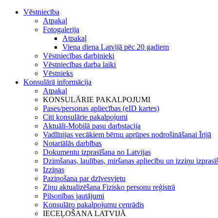
Vēstniecība
Atpakaļ
Fotogalerija
Atpakaļ
Viena diena Latvijā pēc 20 gadiem
Vēstniecības darbinieki
Vēstniecības darba laiki
Vēstnieks
Konsulārā informācija
Atpakaļ
KONSULĀRIE PAKALPOJUMI
Pases/personas apliecības (eID kartes)
Citi konsulārie pakalpojumi
Aktuāli-Mobilā pasu darbstacija
Vadlīnijas vecākiem bērnu aprūpes nodrošināšanai Īrijā
Notariālās darbības
Dokumentu izprasīšana no Latvijas
Dzimšanas, laulības, miršanas apliecību un izziņu izprasī
Izziņas
Paziņošana par dzīvesvietu
Ziņu aktualizēšana Fizisko personu reģistrā
Pilsonības jautājumi
Konsulāro pakalpojumu cenrādis
IECEĻOŠANA LATVIJĀ