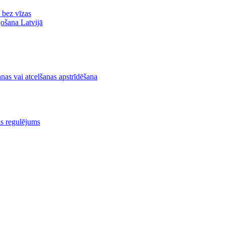
ā bez vīzas
ļošana Latvijā
nas vai atcelšanas apstrīdēšana
is regulējums