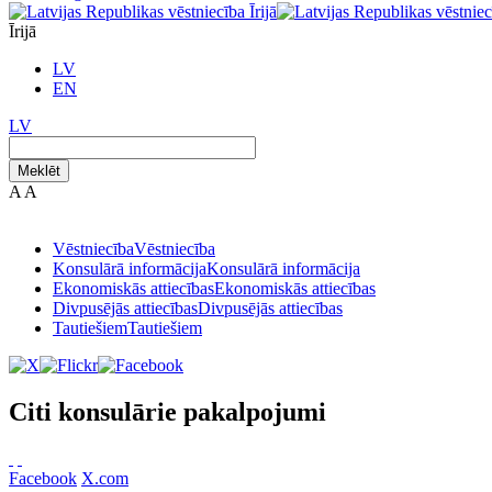
Īrijā
LV
EN
LV
Meklēt
A
A
Vēstniecība
Vēstniecība
Konsulārā informācija
Konsulārā informācija
Ekonomiskās attiecības
Ekonomiskās attiecības
Divpusējās attiecības
Divpusējās attiecības
Tautiešiem
Tautiešiem
Citi konsulārie pakalpojumi
Facebook
X.com