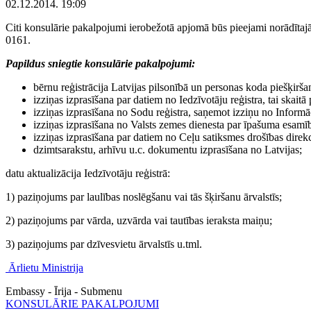
02.12.2014. 19:09
Citi konsulārie pakalpojumi ierobežotā apjomā būs pieejami norādītajā 
0161.
Papildus sniegtie konsulārie pakalpojumi:
bērnu reģistrācija Latvijas pilsonībā un personas koda piešķirša
izziņas izprasīšana par datiem no Iedzīvotāju reģistra, tai skaitā
izziņas izprasīšana no Sodu reģistra, saņemot izziņu no Informā
izziņas izprasīšana no Valsts zemes dienesta par īpašuma esamī
izziņas izprasīšana par datiem no Ceļu satiksmes drošības direkci
dzimtsarakstu, arhīvu u.c. dokumentu izprasīšana no Latvijas;
datu aktualizācija Iedzīvotāju reģistrā:
1) paziņojums par laulības noslēgšanu vai tās šķiršanu ārvalstīs;
2) paziņojums par vārda, uzvārda vai tautības ieraksta maiņu;
3) paziņojums par dzīvesvietu ārvalstīs u.tml.
Ārlietu Ministrija
Embassy - Īrija - Submenu
KONSULĀRIE PAKALPOJUMI