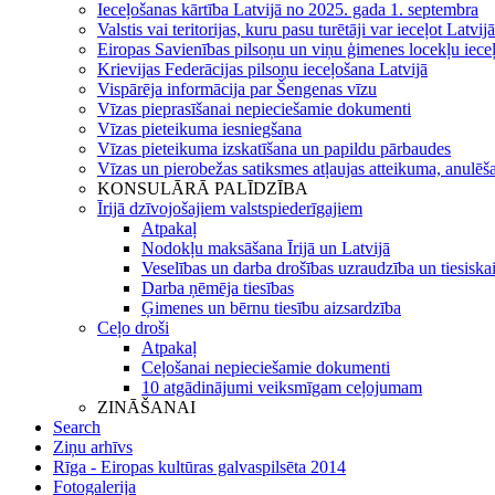
Ieceļošanas kārtība Latvijā no 2025. gada 1. septembra
Valstis vai teritorijas, kuru pasu turētāji var ieceļot Latvij
Eiropas Savienības pilsoņu un viņu ģimenes locekļu iece
Krievijas Federācijas pilsoņu ieceļošana Latvijā
Vispārēja informācija par Šengenas vīzu
Vīzas pieprasīšanai nepieciešamie dokumenti
Vīzas pieteikuma iesniegšana
Vīzas pieteikuma izskatīšana un papildu pārbaudes
Vīzas un pierobežas satiksmes atļaujas atteikuma, anulēša
KONSULĀRĀ PALĪDZĪBA
Īrijā dzīvojošajiem valstspiederīgajiem
Atpakaļ
Nodokļu maksāšana Īrijā un Latvijā
Veselības un darba drošības uzraudzība un tiesiska
Darba ņēmēja tiesības
Ģimenes un bērnu tiesību aizsardzība
Ceļo droši
Atpakaļ
Ceļošanai nepieciešamie dokumenti
10 atgādinājumi veiksmīgam ceļojumam
ZINĀŠANAI
Search
Ziņu arhīvs
Rīga - Eiropas kultūras galvaspilsēta 2014
Fotogalerija