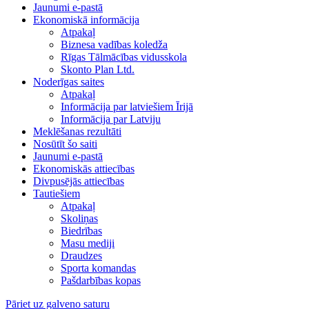
Jaunumi e-pastā
Ekonomiskā informācija
Atpakaļ
Biznesa vadības koledža
Rīgas Tālmācības vidusskola
Skonto Plan Ltd.
Noderīgas saites
Atpakaļ
Informācija par latviešiem Īrijā
Informācija par Latviju
Meklēšanas rezultāti
Nosūtīt šo saiti
Jaunumi e-pastā
Ekonomiskās attiecības
Divpusējās attiecības
Tautiešiem
Atpakaļ
Skoliņas
Biedrības
Masu mediji
Draudzes
Sporta komandas
Pašdarbības kopas
Pāriet uz galveno saturu