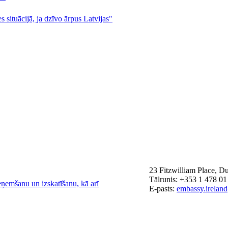
s situācijā, ja dzīvo ārpus Latvijas"
23 Fitzwilliam Place, D
Tālrunis: +353 1 478 01
eņemšanu un izskatīšanu, kā arī
E-pasts:
embassy.irelan