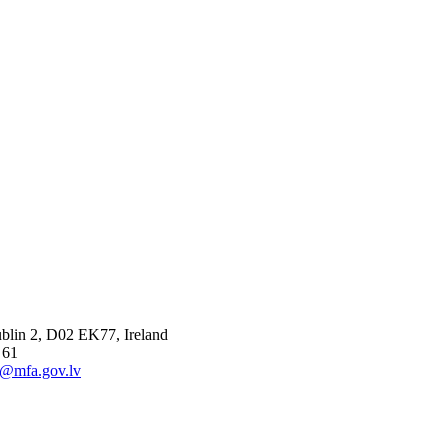
ublin 2, D02 EK77, Ireland
 61
d@mfa.gov.lv