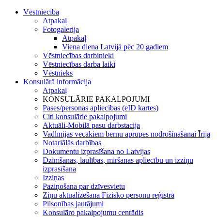
Vēstniecība
Atpakaļ
Fotogalerija
Atpakaļ
Viena diena Latvijā pēc 20 gadiem
Vēstniecības darbinieki
Vēstniecības darba laiki
Vēstnieks
Konsulārā informācija
Atpakaļ
KONSULĀRIE PAKALPOJUMI
Pases/personas apliecības (eID kartes)
Citi konsulārie pakalpojumi
Aktuāli-Mobilā pasu darbstacija
Vadlīnijas vecākiem bērnu aprūpes nodrošināšanai Īrijā
Notariālās darbības
Dokumentu izprasīšana no Latvijas
Dzimšanas, laulības, miršanas apliecību un izziņu
izprasīšana
Izziņas
Paziņošana par dzīvesvietu
Ziņu aktualizēšana Fizisko personu reģistrā
Pilsonības jautājumi
Konsulāro pakalpojumu cenrādis