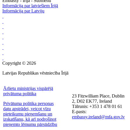
Embassy - Īrija - Submenu
Informācija par latviešiem Īrijā
Informācija par Latviju
Copyright © 2026
Latvijas Republikas vēstniecība Īrijā
Ārlietu ministrijas vispārējā
privātuma politika
23 Fitzwilliam Place, Dublin
2, D02 EK77, Ireland
Privātuma politika personas
Tālrunis: +353 1 478 01 61
datu apstrādei, veicot vīzu
E-pasts:
pieteikumu pieņemšanu un
embassy.ireland@mfa.gov.lv
izskatīšanu, kā arī nodrošinot
pieņemto lēmumu pārsūdzību