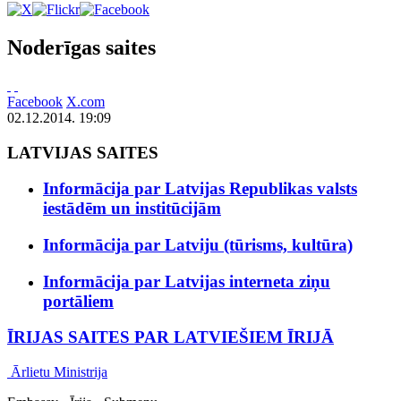
Noderīgas saites
Facebook
X.com
02.12.2014. 19:09
LATVIJAS SAITES
Informācija par Latvijas Republikas valsts
iestādēm un institūcijām
Informācija par Latviju (tūrisms, kultūra)
Informācija par Latvijas interneta ziņu
portāliem
ĪRIJAS SAITES PAR LATVIEŠIEM ĪRIJĀ
Ārlietu Ministrija