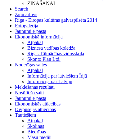
ZINĀŠANAI
Search
Ziņu arhīvs
Rīga - Eiropas kultūras galvaspilsēta 2014
Fotogalerija
Jaunumi e-pastā
Ekonomiskā informācija
Atpakaļ
Biznesa vadības koledža
Rīgas Tālmācības vidusskola
Skonto Plan Ltd.
Noderīgas saites
Atpakaļ
Informācija par latviešiem Īrijā
Informācija par Latviju
Meklēšanas rezultāti
Nosūtīt šo saiti
Jaunumi e-pastā
Ekonomiskās attiecības
Divpusējās attiecības
Tautiešiem
Atpakaļ
Skoliņas
Biedrības
Masu mediji