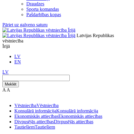
Draudzes
Sporta komandas
Pašdarbības kopas
Pāriet uz galveno saturu
Latvijas Republikas
vēstniecība
Īrijā
LV
EN
LV
Meklēt
A
A
Vēstniecība
Vēstniecība
Konsulārā informācija
Konsulārā informācija
Ekonomiskās attiecības
Ekonomiskās attiecības
Divpusējās attiecības
Divpusējās attiecības
Tautiešiem
Tautiešiem