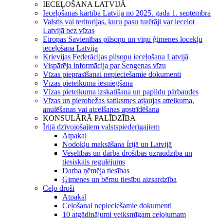
IECEĻOŠANA LATVIJĀ
Ieceļošanas kārtība Latvijā no 2025. gada 1. septembra
Valstis vai teritorijas, kuru pasu turētāji var ieceļot
Latvijā bez vīzas
Eiropas Savienības pilsoņu un viņu ģimenes locekļu
ieceļošana Latvijā
Krievijas Federācijas pilsoņu ieceļošana Latvijā
Vispārēja informācija par Šengenas vīzu
Vīzas pieprasīšanai nepieciešamie dokumenti
Vīzas pieteikuma iesniegšana
Vīzas pieteikuma izskatīšana un papildu pārbaudes
Vīzas un pierobežas satiksmes atļaujas atteikuma,
anulēšanas vai atcelšanas apstrīdēšana
KONSULĀRĀ PALĪDZĪBA
Īrijā dzīvojošajiem valstspiederīgajiem
Atpakaļ
Nodokļu maksāšana Īrijā un Latvijā
Veselības un darba drošības uzraudzība un
tiesiskais regulējums
Darba ņēmēja tiesības
Ģimenes un bērnu tiesību aizsardzība
Ceļo droši
Atpakaļ
Ceļošanai nepieciešamie dokumenti
10 atgādinājumi veiksmīgam ceļojumam