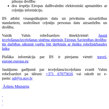
pilsoņu drošību
dos iespēju Eiropas dalībvalstīm elektroniski apmainīties ar
ceļotāju informāciju.
IIS atbilst visaugstākajiem datu un privātuma aizsardzības
standartiem, nodrošinot ceļotāju personas datu aizsardzību un
drošību.
Vairāk Valsts robežsardzes tīmekļvietnē:
Jaunā
ieceļošanas/izceļošanas sistēma stiprinās Eiropas Savienības drošību;
tās darbības sākumā varētu būt jārēķinās ar ilgāku robežpārbaudes
laiku
Plašāka informācija par IIS ir pieejama vietnē:
travel-
europe.europa.eu
Jautājumu gadījumā par ieceļošanu/izceļošanu zvanīt Valsts
robežsardzei pa tālruni:
+371 67075616
vai rakstīt uz e-
pastu:
od@rs.gov.lv
Ārlietu Ministrija