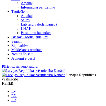
Atpakaļ
Informācija par Latviju
Tautiešiem
Atpakaļ
Saites
Latviešu valoda Kanādā
LNAK
Pasākumu kalendārs
Biežak uzdotie jautājumi
Search
Ziņu arhīvs
Meklēšanas rezultāti
Nosūtīt šo saiti
Jaunumi e-pastā
Pāriet uz galveno saturu
Latvijas Republikas
vēstniecība
Kanādā
LV
EN
FR