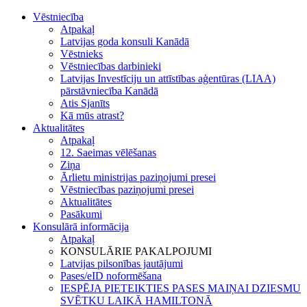
Vēstniecība
Atpakaļ
Latvijas goda konsuli Kanādā
Vēstnieks
Vēstniecības darbinieki
Latvijas Investīciju un attīstības aģentūras (LIAA)
pārstāvniecība Kanādā
Atis Sjanīts
Kā mūs atrast?
Aktualitātes
Atpakaļ
12. Saeimas vēlēšanas
Ziņa
Ārlietu ministrijas paziņojumi presei
Vēstniecības paziņojumi presei
Aktualitātes
Pasākumi
Konsulārā informācija
Atpakaļ
KONSULĀRIE PAKALPOJUMI
Latvijas pilsonības jautājumi
Pases/eID noformēšana
IESPĒJA PIETEIKTIES PASES MAIŅAI DZIESMU
SVĒTKU LAIKĀ HAMILTONĀ