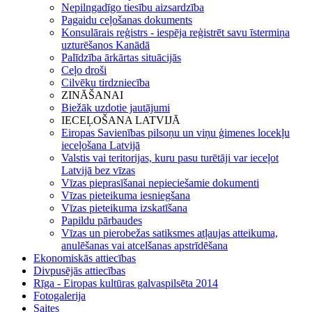
Nepilngadīgo tiesību aizsardzība
Pagaidu ceļošanas dokuments
Konsulārais reģistrs - iespēja reģistrēt savu īstermiņa
uzturēšanos Kanādā
Palīdzība ārkārtas situācijās
Ceļo droši
Cilvēku tirdzniecība
ZINĀŠANAI
Biežāk uzdotie jautājumi
IECEĻOŠANA LATVIJĀ
Eiropas Savienības pilsoņu un viņu ģimenes locekļu
ieceļošana Latvijā
Valstis vai teritorijas, kuru pasu turētāji var ieceļot
Latvijā bez vīzas
Vīzas pieprasīšanai nepieciešamie dokumenti
Vīzas pieteikuma iesniegšana
Vīzas pieteikuma izskatīšana
Papildu pārbaudes
Vīzas un pierobežas satiksmes atļaujas atteikuma,
anulēšanas vai atcelšanas apstrīdēšana
Ekonomiskās attiecības
Divpusējās attiecības
Rīga - Eiropas kultūras galvaspilsēta 2014
Fotogalerija
Saites