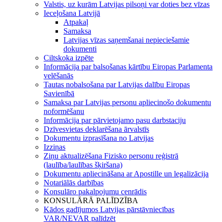
Valstis, uz kurām Latvijas pilsoņi var doties bez vīzas
Ieceļošana Latvijā
Atpakaļ
Samaksa
Latvijas vīzas saņemšanai nepieciešamie
dokumenti
Ciltskoka izpēte
Informācija par balsošanas kārtību Eiropas Parlamenta
velēšanās
Tautas nobalsošana par Latvijas dalību Eiropas
Savienībā
Samaksa par Latvijas personu apliecinošo dokumentu
noformēšanu
Informācija par pārvietojamo pasu darbstaciju
Dzīvesvietas deklarēšana ārvalstīs
Dokumentu izprasīšana no Latvijas
Izziņas
Ziņu aktualizēšana Fizisko personu reģistrā
(laulība/laulības šķiršana)
Dokumentu apliecināšana ar Apostille un legalizācija
Notariālās darbības
Konsulāro pakalpojumu cenrādis
KONSULĀRĀ PALĪDZĪBA
Kādos gadījumos Latvijas pārstāvniecības
VAR/NEVAR palīdzēt