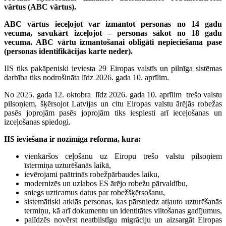
vārtus (ABC vārtus).
ABC vārtus ieceļojot var izmantot personas no 14 gadu
vecuma, savukārt izceļojot – personas sākot no 18 gadu
vecuma. ABC vārtu izmantošanai obligāti nepieciešama pase
(personas identifikācijas karte neder).
IIS tiks pakāpeniski ieviesta 29 Eiropas valstīs un pilnīga sistēmas
darbība tiks nodrošināta līdz 2026. gada 10. aprīlim.
No 2025. gada 12. oktobra līdz 2026. gada 10. aprīlim trešo valstu
pilsoņiem, šķērsojot Latvijas un citu Eiropas valstu ārējās robežas
pasēs joprojām pasēs joprojām tiks iespiesti arī ieceļošanas un
izceļošanas spiedogi.
IIS ieviešana ir nozīmīga reforma, kura:
vienkāršos ceļošanu uz Eiropu trešo valstu pilsoņiem
īstermiņa uzturēšanās laikā,
ievērojami paātrinās robežpārbaudes laiku,
modernizēs un uzlabos ES ārējo robežu pārvaldību,
sniegs uzticamus datus par robežšķērsošanu,
sistemātiski atklās personas, kas pārsniedz atļauto uzturēšanās
termiņu, kā arī dokumentu un identitātes viltošanas gadījumus,
palīdzēs novērst neatbilstīgu migrāciju un aizsargāt Eiropas