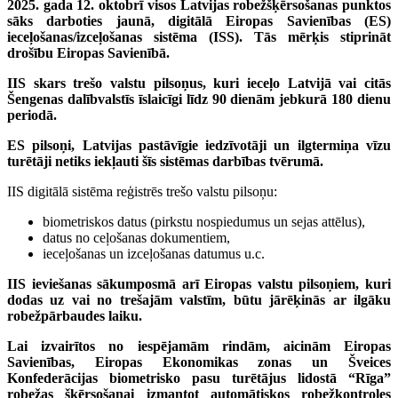
2025. gada 12. oktobrī visos Latvijas robežšķērsošanas punktos
sāks darboties jaunā, digitālā Eiropas Savienības (ES)
ieceļošanas/izceļošanas sistēma (ISS). Tās mērķis stiprināt
drošību Eiropas Savienībā.
IIS skars trešo valstu pilsoņus, kuri ieceļo Latvijā vai citās
Šengenas dalībvalstīs īslaicīgi līdz 90 dienām jebkurā 180 dienu
periodā.
ES pilsoņi, Latvijas pastāvīgie iedzīvotāji un ilgtermiņa vīzu
turētāji netiks iekļauti šīs sistēmas darbības tvērumā.
IIS digitālā sistēma reģistrēs trešo valstu pilsoņu:
biometriskos datus (pirkstu nospiedumus un sejas attēlus),
datus no ceļošanas dokumentiem,
ieceļošanas un izceļošanas datumus u.c.
IIS ieviešanas sākumposmā arī Eiropas valstu pilsoņiem, kuri
dodas uz vai no trešajām valstīm, būtu jārēķinās ar ilgāku
robežpārbaudes laiku.
Lai izvairītos no iespējamām rindām, aicinām Eiropas
Savienības, Eiropas Ekonomikas zonas un Šveices
Konfederācijas biometrisko pasu turētājus lidostā “Rīga”
robežas šķērsošanai izmantot automātiskos robežkontroles