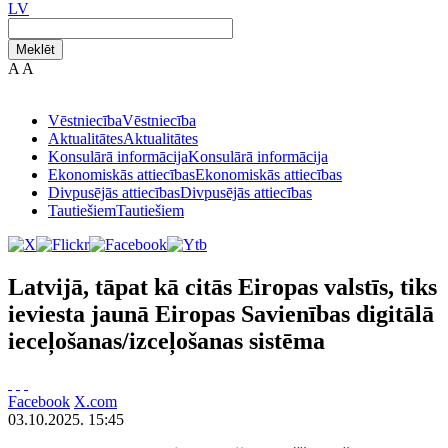
LV
Meklēt
A
A
Vēstniecība
Vēstniecība
Aktualitātes
Aktualitātes
Konsulārā informācija
Konsulārā informācija
Ekonomiskās attiecības
Ekonomiskās attiecības
Divpusējās attiecības
Divpusējās attiecības
Tautiešiem
Tautiešiem
Latvijā, tāpat kā citās Eiropas valstīs, tiks
ieviesta jaunā Eiropas Savienības digitālā
ieceļošanas/izceļošanas sistēma
Facebook
X.com
03.10.2025. 15:45