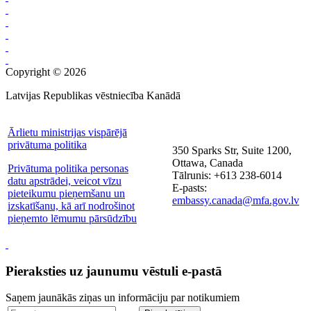
Copyright © 2026
Latvijas Republikas vēstniecība Kanādā
Ārlietu ministrijas vispārējā
privātuma politika
350 Sparks Str, Suite 1200,
Ottawa, Canada
Privātuma politika personas
Tālrunis: +613 238-6014
datu apstrādei, veicot vīzu
E-pasts:
pieteikumu pieņemšanu un
embassy.canada@mfa.gov.lv
izskatīšanu, kā arī nodrošinot
pieņemto lēmumu pārsūdzību
Pieraksties uz jaunumu vēstuli e-pastā
Saņem jaunākās ziņas un informāciju par notikumiem