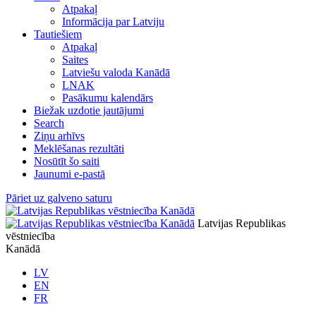
Atpakaļ
Informācija par Latviju
Tautiešiem
Atpakaļ
Saites
Latviešu valoda Kanādā
LNAK
Pasākumu kalendārs
Biežak uzdotie jautājumi
Search
Ziņu arhīvs
Meklēšanas rezultāti
Nosūtīt šo saiti
Jaunumi e-pastā
Pāriet uz galveno saturu
Latvijas Republikas
vēstniecība
Kanādā
LV
EN
FR