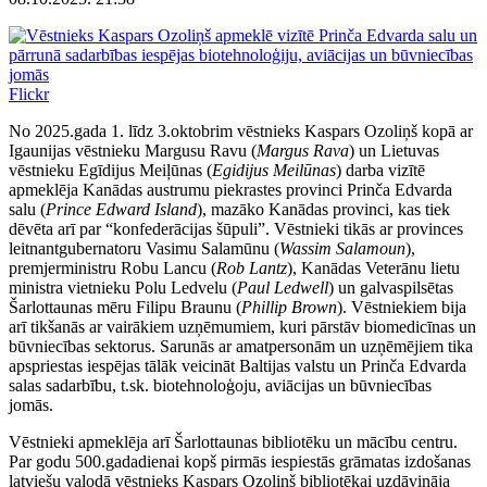
Flickr
No 2025.gada 1. līdz 3.oktobrim vēstnieks Kaspars Ozoliņš kopā ar
Igaunijas vēstnieku Margusu Ravu (
Margus Rava
) un Lietuvas
vēstnieku Egīdijus Meiļūnas (
Egidijus Meilūnas
) darba vizītē
apmeklēja Kanādas austrumu piekrastes provinci Prinča Edvarda
salu (
Prince Edward Island
), mazāko Kanādas provinci, kas tiek
dēvēta arī par “konfederācijas šūpuli”. Vēstnieki tikās ar provinces
leitnantgubernatoru Vasimu Salamūnu (
Wassim Salamoun
),
premjerministru Robu Lancu (
Rob Lantz
), Kanādas Veterānu lietu
ministra vietnieku Polu Ledvelu (
Paul Ledwell
) un galvaspilsētas
Šarlottaunas mēru Filipu Braunu (
Phillip Brown
). Vēstniekiem bija
arī tikšanās ar vairākiem uzņēmumiem, kuri pārstāv biomedicīnas un
būvniecības sektorus. Sarunās ar amatpersonām un uzņēmējiem tika
apspriestas iespējas tālāk veicināt Baltijas valstu un Prinča Edvarda
salas sadarbību, t.sk. biotehnoloģoju, aviācijas un būvniecības
jomās.
Vēstnieki apmeklēja arī Šarlottaunas bibliotēku un mācību centru.
Par godu 500.gadadienai kopš pirmās iespiestās grāmatas izdošanas
latviešu valodā vēstnieks Kaspars Ozoliņš bibliotēkai uzdāvināja