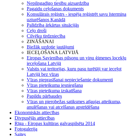
Nepilngadīgo tiesību aizsardzība
Pagaidu ceļošanas dokuments
Konsulārais reģistrs - iespēja reģistrēt savu īstermiņa
uzturēšanos Kanādā
Palīdzība ārkārtas situācijās
Ceļo droši
Cilvēku tirdzniecība
ZINĀŠANAI
Biežāk uzdotie jautājumi
IECEĻOŠANA LATVIJĀ
Eiropas Savienības pilsoņu un viņu ģimenes locekļu
ieceļošana Latvijā
Valstis vai teritorijas, kuru pasu turētāji var ieceļot
Latvijā bez vīzas
Vīzas pieprasīšanai nepieciešamie dokumenti
Vīzas pieteikuma iesniegšana
Vīzas pieteikuma izskatīšana
Papildu pārbaudes
Vīzas un pierobežas satiksmes atļaujas atteikuma,
anulēšanas vai atcelšanas apstrīdēšana
Ekonomiskās attiecības
Divpusējās attiecības
Rīga - Eiropas kultūras galvaspilsēta 2014
Fotogalerija
Saites