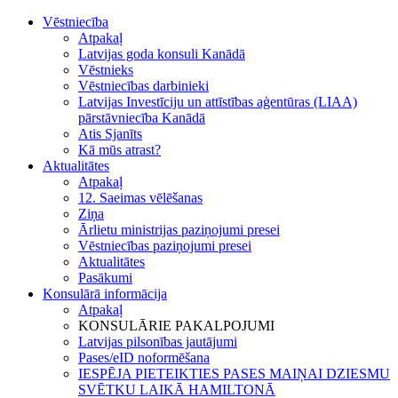
Vēstniecība
Atpakaļ
Latvijas goda konsuli Kanādā
Vēstnieks
Vēstniecības darbinieki
Latvijas Investīciju un attīstības aģentūras (LIAA)
pārstāvniecība Kanādā
Atis Sjanīts
Kā mūs atrast?
Aktualitātes
Atpakaļ
12. Saeimas vēlēšanas
Ziņa
Ārlietu ministrijas paziņojumi presei
Vēstniecības paziņojumi presei
Aktualitātes
Pasākumi
Konsulārā informācija
Atpakaļ
KONSULĀRIE PAKALPOJUMI
Latvijas pilsonības jautājumi
Pases/eID noformēšana
IESPĒJA PIETEIKTIES PASES MAIŅAI DZIESMU
SVĒTKU LAIKĀ HAMILTONĀ