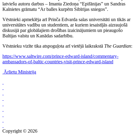
latviešu autoru darbus – Imanta Ziedoņa “Epifānijas” un Sandras
Kalnietes grāmatu “Ar balles kurpēm Sibīrijas sniegos”.
Vēstnieki apmeklēja arī Prinča Edvarda salas universitāti un tikās ar
universitātes vadību un studentiem, ar kuriem iesaistījās aizraujošā
diskusijā par globālajiem drošības izaicinājumiem un pieaugošo
Baltijas valstu un Kanādas sadarbību.
Vēstnieku vizīte tika atspoguļota arī vietējā laikrakstā
The Guardian
:
https://www.saltwire.com/prince-edward-island/commentary-
ambassadors-of-baltic-countries-visit-prince-edward-island
Ārlietu Ministrija
Copyright © 2026