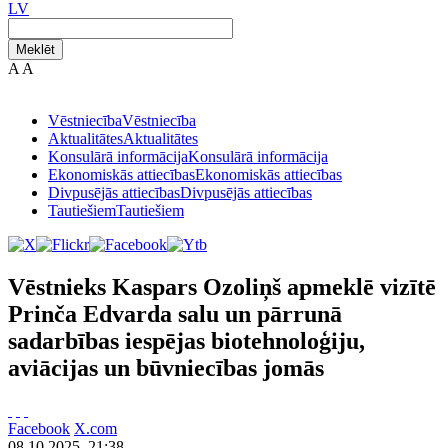
LV
Meklēt
A
A
Vēstniecība
Vēstniecība
Aktualitātes
Aktualitātes
Konsulārā informācija
Konsulārā informācija
Ekonomiskās attiecības
Ekonomiskās attiecības
Divpusējās attiecības
Divpusējās attiecības
Tautiešiem
Tautiešiem
Vēstnieks Kaspars Ozoliņš apmeklē vizītē
Prinča Edvarda salu un pārrunā
sadarbības iespējas biotehnoloģiju,
aviācijas un būvniecības jomās
Facebook
X.com
08.10.2025. 21:38