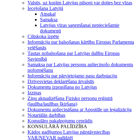
Valstis, uz kurām Latvijas pilsoņi var doties bez vīzas
Ieceļošana Latvijā
Atpakaļ
Samaksa
Latvijas vīzas saņemšanai nepieciešamie
dokumenti
Ciltskoka izpēte
Informācija par balsošanas kārtību Eiropas Parlamenta
velēšanās
Tautas nobalsošana par Latvijas dalību Eiropas
Savienībā
Samaksa par Latvijas personu apliecinošo dokumentu
noformēšanu
Informācija par pārvietojamo pasu darbstaciju
Dzīvesvietas deklarēšana ārvalstīs
Dokumentu izprasīšana no Latvijas
Izziņas
Ziņu aktualizēšana Fizisko personu reģistrā
(laulība/laulības šķiršana)
Dokumentu apliecināšana ar Apostille un legalizācija
Notariālās darbības
Konsulāro pakalpojumu cenrādis
KONSULĀRĀ PALĪDZĪBA
Kādos gadījumos Latvijas pārstāvniecības
VAR/NEVAR palīdzēt