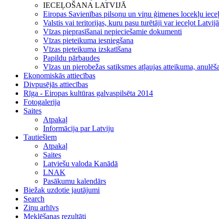
IECEĻOŠANA LATVIJĀ
Eiropas Savienības pilsoņu un viņu ģimenes locekļu iece
Valstis vai teritorijas, kuru pasu turētāji var ieceļot Latvij
Vīzas pieprasīšanai nepieciešamie dokumenti
Vīzas pieteikuma iesniegšana
Vīzas pieteikuma izskatīšana
Papildu pārbaudes
Vīzas un pierobežas satiksmes atļaujas atteikuma, anulēša
Ekonomiskās attiecības
Divpusējās attiecības
Rīga - Eiropas kultūras galvaspilsēta 2014
Fotogalerija
Saites
Atpakaļ
Informācija par Latviju
Tautiešiem
Atpakaļ
Saites
Latviešu valoda Kanādā
LNAK
Pasākumu kalendārs
Biežak uzdotie jautājumi
Search
Ziņu arhīvs
Meklēšanas rezultāti