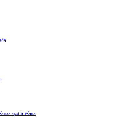
nādā
ā
lšanas apstrīdēšana