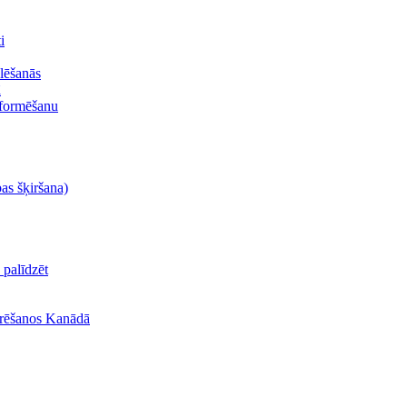
i
lēšanās
ā
oformēšanu
bas šķiršana)
palīdzēt
turēšanos Kanādā