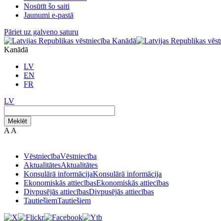
Nosūtīt šo saiti
Jaunumi e-pastā
Pāriet uz galveno saturu
Kanādā
LV
EN
FR
LV
Meklēt
A
A
Vēstniecība
Vēstniecība
Aktualitātes
Aktualitātes
Konsulārā informācija
Konsulārā informācija
Ekonomiskās attiecības
Ekonomiskās attiecības
Divpusējās attiecības
Divpusējās attiecības
Tautiešiem
Tautiešiem