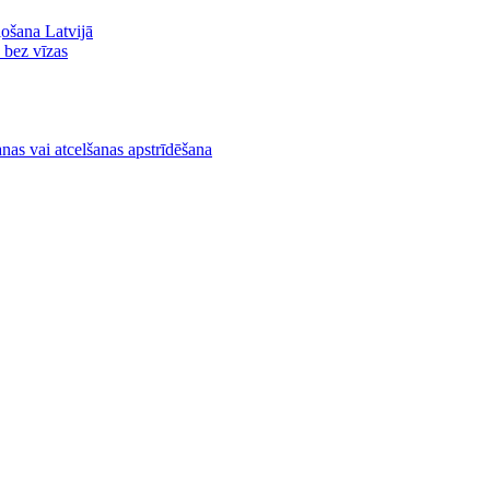
ļošana Latvijā
ā bez vīzas
nas vai atcelšanas apstrīdēšana