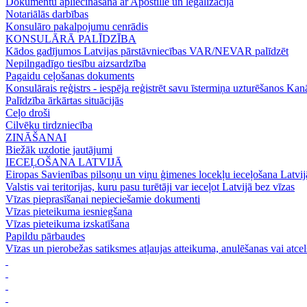
Dokumentu apliecināšana ar Apostille un legalizācija
Notariālās darbības
Konsulāro pakalpojumu cenrādis
KONSULĀRĀ PALĪDZĪBA
Kādos gadījumos Latvijas pārstāvniecības VAR/NEVAR palīdzēt
Nepilngadīgo tiesību aizsardzība
Pagaidu ceļošanas dokuments
Konsulārais reģistrs - iespēja reģistrēt savu īstermiņa uzturēšanos Ka
Palīdzība ārkārtas situācijās
Ceļo droši
Cilvēku tirdzniecība
ZINĀŠANAI
Biežāk uzdotie jautājumi
IECEĻOŠANA LATVIJĀ
Eiropas Savienības pilsoņu un viņu ģimenes locekļu ieceļošana Latvij
Valstis vai teritorijas, kuru pasu turētāji var ieceļot Latvijā bez vīzas
Vīzas pieprasīšanai nepieciešamie dokumenti
Vīzas pieteikuma iesniegšana
Vīzas pieteikuma izskatīšana
Papildu pārbaudes
Vīzas un pierobežas satiksmes atļaujas atteikuma, anulēšanas vai atce