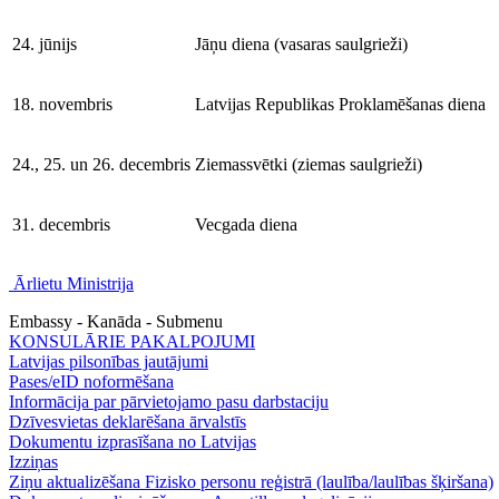
24. jūnijs
Jāņu diena (vasaras saulgrieži)
18. novembris
Latvijas Republikas Proklamēšanas diena
24., 25. un 26. decembris
Ziemassvētki (ziemas saulgrieži)
31. decembris
Vecgada diena
Ārlietu Ministrija
Embassy - Kanāda - Submenu
KONSULĀRIE PAKALPOJUMI
Latvijas pilsonības jautājumi
Pases/eID noformēšana
Informācija par pārvietojamo pasu darbstaciju
Dzīvesvietas deklarēšana ārvalstīs
Dokumentu izprasīšana no Latvijas
Izziņas
Ziņu aktualizēšana Fizisko personu reģistrā (laulība/laulības šķiršana)