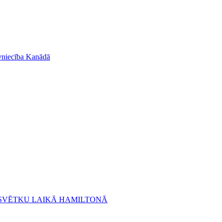
āvniecība Kanādā
U SVĒTKU LAIKĀ HAMILTONĀ