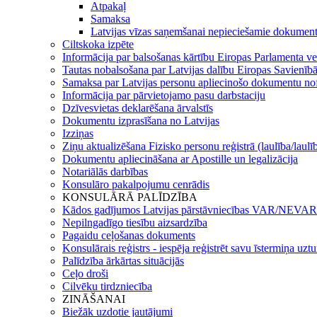
Atpakaļ
Samaksa
Latvijas vīzas saņemšanai nepieciešamie dokument
Ciltskoka izpēte
Informācija par balsošanas kārtību Eiropas Parlamenta ve
Tautas nobalsošana par Latvijas dalību Eiropas Savienīb
Samaksa par Latvijas personu apliecinošo dokumentu n
Informācija par pārvietojamo pasu darbstaciju
Dzīvesvietas deklarēšana ārvalstīs
Dokumentu izprasīšana no Latvijas
Izziņas
Ziņu aktualizēšana Fizisko personu reģistrā (laulība/laulī
Dokumentu apliecināšana ar Apostille un legalizācija
Notariālās darbības
Konsulāro pakalpojumu cenrādis
KONSULĀRĀ PALĪDZĪBA
Kādos gadījumos Latvijas pārstāvniecības VAR/NEVAR 
Nepilngadīgo tiesību aizsardzība
Pagaidu ceļošanas dokuments
Konsulārais reģistrs - iespēja reģistrēt savu īstermiņa uz
Palīdzība ārkārtas situācijās
Ceļo droši
Cilvēku tirdzniecība
ZINĀŠANAI
Biežāk uzdotie jautājumi