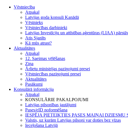
Vēstniecība
Atpakaļ
Latvijas goda konsuli Kanādā
Vēstnieks
Vēstniecības darbinieki
Latvijas Investīciju un attīstības aģentūras (LIAA) pārst
Atis Sjanīts
Kā mūs atrast?
Aktualitātes
Atpakaļ
12. Saeimas vēlēšanas
Ziņa
Ārlietu ministrijas paziņojumi presei
Vēstniecības paziņojumi presei
Aktualitātes
Pasākumi
Konsulārā informācija
Atpakaļ
KONSULĀRIE PAKALPOJUMI
Latvijas pilsonības jautājumi
Pases/eID noformēšana
IESPĒJA PIETEIKTIES PASES MAIŅAI DZIESM
Valstis, uz kurām Latvijas pilsoņi var doties bez vīzas
Ieceļošana Latvijā