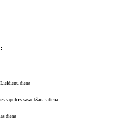
:
 Lieldienu diena
mes sapulces sasaukšanas diena
nas diena