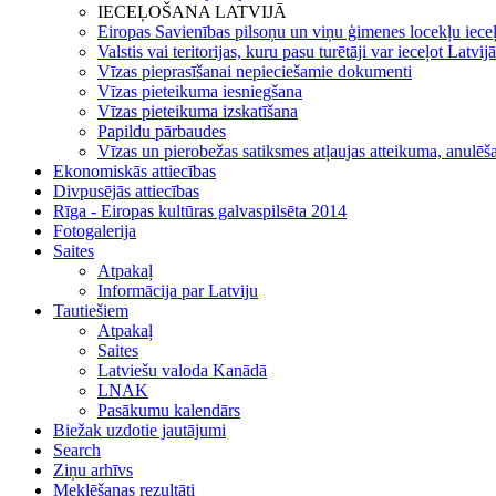
IECEĻOŠANA LATVIJĀ
Eiropas Savienības pilsoņu un viņu ģimenes locekļu iece
Valstis vai teritorijas, kuru pasu turētāji var ieceļot Latvij
Vīzas pieprasīšanai nepieciešamie dokumenti
Vīzas pieteikuma iesniegšana
Vīzas pieteikuma izskatīšana
Papildu pārbaudes
Vīzas un pierobežas satiksmes atļaujas atteikuma, anulēša
Ekonomiskās attiecības
Divpusējās attiecības
Rīga - Eiropas kultūras galvaspilsēta 2014
Fotogalerija
Saites
Atpakaļ
Informācija par Latviju
Tautiešiem
Atpakaļ
Saites
Latviešu valoda Kanādā
LNAK
Pasākumu kalendārs
Biežak uzdotie jautājumi
Search
Ziņu arhīvs
Meklēšanas rezultāti