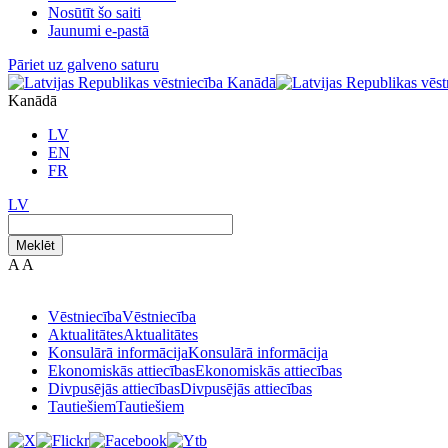
Nosūtīt šo saiti
Jaunumi e-pastā
Pāriet uz galveno saturu
Kanādā
LV
EN
FR
LV
Meklēt
A
A
Vēstniecība
Vēstniecība
Aktualitātes
Aktualitātes
Konsulārā informācija
Konsulārā informācija
Ekonomiskās attiecības
Ekonomiskās attiecības
Divpusējās attiecības
Divpusējās attiecības
Tautiešiem
Tautiešiem