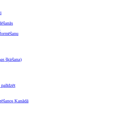
i
lēšanās
ā
oformēšanu
bas šķiršana)
palīdzēt
turēšanos Kanādā