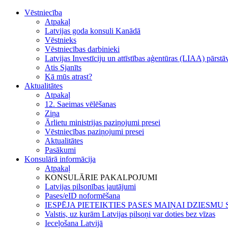
Vēstniecība
Atpakaļ
Latvijas goda konsuli Kanādā
Vēstnieks
Vēstniecības darbinieki
Latvijas Investīciju un attīstības aģentūras (LIAA) pārst
Atis Sjanīts
Kā mūs atrast?
Aktualitātes
Atpakaļ
12. Saeimas vēlēšanas
Ziņa
Ārlietu ministrijas paziņojumi presei
Vēstniecības paziņojumi presei
Aktualitātes
Pasākumi
Konsulārā informācija
Atpakaļ
KONSULĀRIE PAKALPOJUMI
Latvijas pilsonības jautājumi
Pases/eID noformēšana
IESPĒJA PIETEIKTIES PASES MAIŅAI DZIESM
Valstis, uz kurām Latvijas pilsoņi var doties bez vīzas
Ieceļošana Latvijā