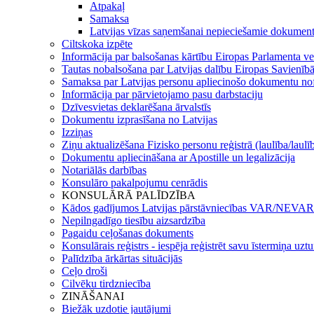
Atpakaļ
Samaksa
Latvijas vīzas saņemšanai nepieciešamie dokument
Ciltskoka izpēte
Informācija par balsošanas kārtību Eiropas Parlamenta ve
Tautas nobalsošana par Latvijas dalību Eiropas Savienīb
Samaksa par Latvijas personu apliecinošo dokumentu n
Informācija par pārvietojamo pasu darbstaciju
Dzīvesvietas deklarēšana ārvalstīs
Dokumentu izprasīšana no Latvijas
Izziņas
Ziņu aktualizēšana Fizisko personu reģistrā (laulība/laulī
Dokumentu apliecināšana ar Apostille un legalizācija
Notariālās darbības
Konsulāro pakalpojumu cenrādis
KONSULĀRĀ PALĪDZĪBA
Kādos gadījumos Latvijas pārstāvniecības VAR/NEVAR 
Nepilngadīgo tiesību aizsardzība
Pagaidu ceļošanas dokuments
Konsulārais reģistrs - iespēja reģistrēt savu īstermiņa uz
Palīdzība ārkārtas situācijās
Ceļo droši
Cilvēku tirdzniecība
ZINĀŠANAI
Biežāk uzdotie jautājumi