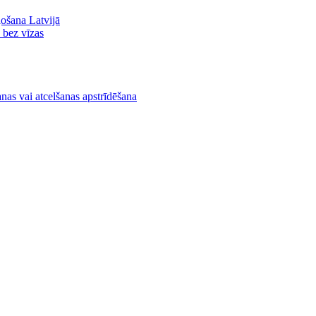
ļošana Latvijā
ā bez vīzas
nas vai atcelšanas apstrīdēšana