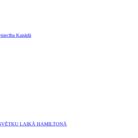
āvniecība Kanādā
U SVĒTKU LAIKĀ HAMILTONĀ