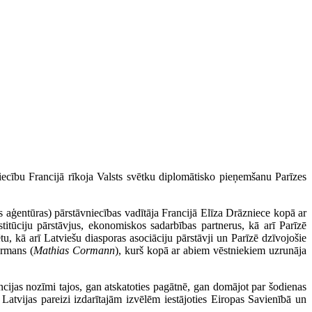
ību Francijā rīkoja Valsts svētku diplomātisko pieņemšanu Parīzes
 aģentūras) pārstāvniecības vadītāja Francijā Elīza Drāzniece kopā ar
titūciju pārstāvjus, ekonomiskos sadarbības partnerus, kā arī Parīzē
u, kā arī Latviešu diasporas asociāciju pārstāvji un Parīzē dzīvojošie
ormans (
Mathias Cormann
), kurš kopā ar abiem vēstniekiem uzrunāja
cijas nozīmi tajos, gan atskatoties pagātnē, gan domājot par šodienas
Latvijas pareizi izdarītajām izvēlēm iestājoties Eiropas Savienībā un