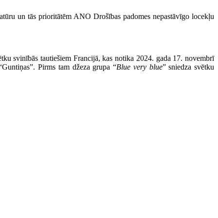
atūru un tās prioritātēm ANO Drošības padomes nepastāvīgo locekļu
svētku svinībās tautiešiem Francijā, kas notika 2024. gada 17. novembrī
u “Guntiņas”. Pirms tam džeza grupa “
Blue very blue
” sniedza svētku