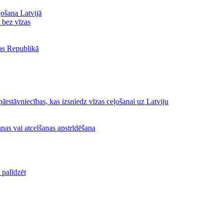
ļošana Latvijā
ā bez vīzas
jas Republikā
ārstāvniecības, kas izsniedz vīzas ceļošanai uz Latviju
nas vai atcelšanas apstrīdēšana
palīdzēt