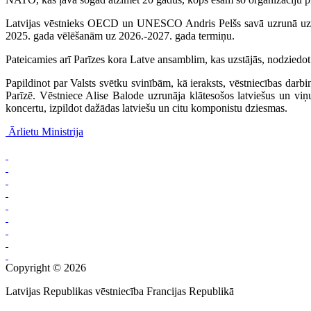
Latvijas vēstnieks OECD un UNESCO Andris Pelšs savā uzrunā uzsvē
2025. gada vēlēšanām uz 2026.-2027. gada termiņu.
Pateicamies arī Parīzes kora Latve ansamblim, kas uzstājās, nodziedot
Papildinot par Valsts svētku svinībām, kā ieraksts, vēstniecības darbi
Parīzē. Vēstniece Alise Balode uzrunāja klātesošos latviešus un vi
koncertu, izpildot dažādas latviešu un citu komponistu dziesmas.
Ārlietu Ministrija
Copyright © 2026
Latvijas Republikas vēstniecība Francijas Republikā