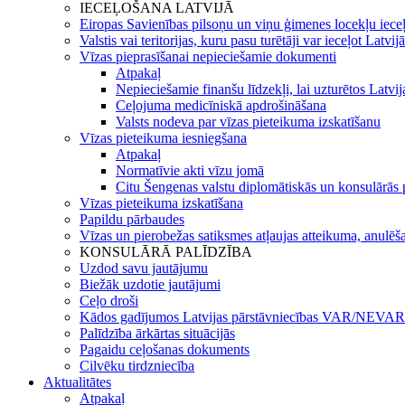
IECEĻOŠANA LATVIJĀ
Eiropas Savienības pilsoņu un viņu ģimenes locekļu iece
Valstis vai teritorijas, kuru pasu turētāji var ieceļot Latvij
Vīzas pieprasīšanai nepieciešamie dokumenti
Atpakaļ
Nepieciešamie finanšu līdzekļi, lai uzturētos Latvi
Ceļojuma medicīniskā apdrošināšana
Valsts nodeva par vīzas pieteikuma izskatīšanu
Vīzas pieteikuma iesniegšana
Atpakaļ
Normatīvie akti vīzu jomā
Citu Šengenas valstu diplomātiskās un konsulārās p
Vīzas pieteikuma izskatīšana
Papildu pārbaudes
Vīzas un pierobežas satiksmes atļaujas atteikuma, anulēša
KONSULĀRĀ PALĪDZĪBA
Uzdod savu jautājumu
Biežāk uzdotie jautājumi
Ceļo droši
Kādos gadījumos Latvijas pārstāvniecības VAR/NEVAR 
Palīdzība ārkārtas situācijās
Pagaidu ceļošanas dokuments
Cilvēku tirdzniecība
Aktualitātes
Atpakaļ