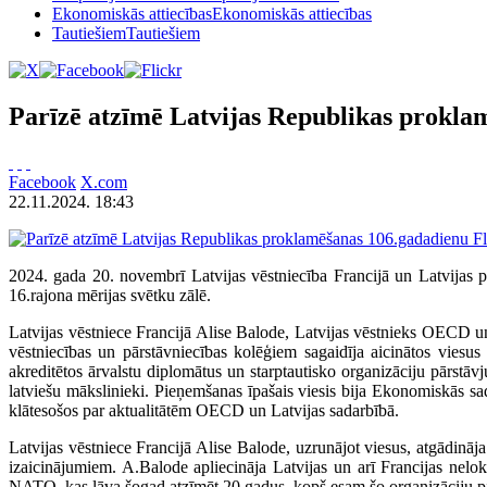
Ekonomiskās attiecības
Ekonomiskās attiecības
Tautiešiem
Tautiešiem
Parīzē atzīmē Latvijas Republikas prokla
Facebook
X.com
22.11.2024. 18:43
Fl
2024. gada 20. novembrī Latvijas vēstniecība Francijā un Latvija
16.rajona mērijas svētku zālē.
Latvijas vēstniece Francijā Alise Balode, Latvijas vēstnieks OECD un
vēstniecības un pārstāvniecības kolēģiem sagaidīja aicinātos viesus
akreditētos ārvalstu diplomātus un starptautisko organizāciju pārstāv
latviešu mākslinieki. Pieņemšanas īpašais viesis bija Ekonomiskās s
klātesošos par aktualitātēm OECD un Latvijas sadarbībā.
Latvijas vēstniece Francijā Alise Balode, uzrunājot viesus, atgādinā
izaicinājumiem. A.Balode apliecināja Latvijas un arī Francijas nelok
NATO, kas ļāva šogad atzīmēt 20 gadus, kopš esam šo organizāciju pil