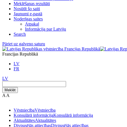
Meklēšanas rezultāti
Nosūtīt šo saiti
Jaunumi e-pastā
Noderīgas saites
Atpakaļ
Informācija par Latviju
Search
Pāriet uz galveno saturu
Francijas Republikā
LV
FR
LV
Meklēt
A
A
Vēstniecība
Vēstniecība
Konsulārā informācija
Konsulārā informācija
Aktualitātes
Aktualitātes
Divpusējās attiecības
Divpusējās attiecības