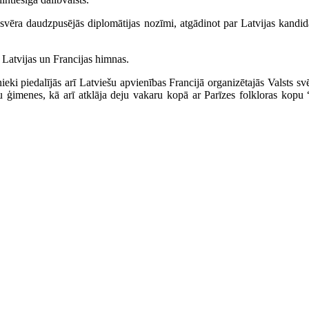
ra daudzpusējās diplomātijas nozīmi, atgādinot par Latvijas kandid
 Latvijas un Francijas himnas.
nieki piedalījās arī Latviešu apvienības Francijā organizētajās Valsts 
ņu ģimenes, kā arī atklāja deju vakaru kopā ar Parīzes folkloras kop