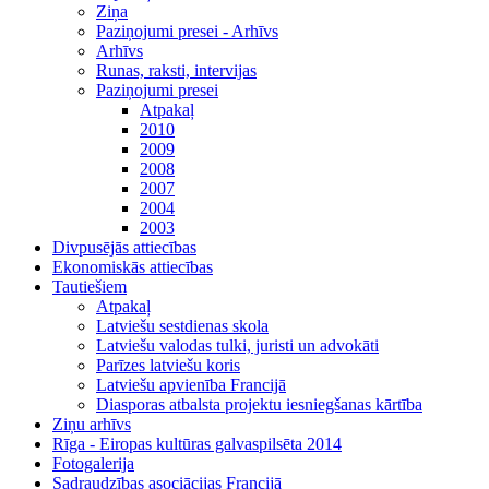
Ziņa
Paziņojumi presei - Arhīvs
Arhīvs
Runas, raksti, intervijas
Paziņojumi presei
Atpakaļ
2010
2009
2008
2007
2004
2003
Divpusējās attiecības
Ekonomiskās attiecības
Tautiešiem
Atpakaļ
Latviešu sestdienas skola
Latviešu valodas tulki, juristi un advokāti
Parīzes latviešu koris
Latviešu apvienība Francijā
Diasporas atbalsta projektu iesniegšanas kārtība
Ziņu arhīvs
Rīga - Eiropas kultūras galvaspilsēta 2014
Fotogalerija
Sadraudzības asociācijas Francijā