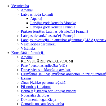
Vēstniecība
Atpakaļ
Latvijas goda konsuli
Atpakaļ
Latvijas goda konsuls Monako
Latvijas goda konsuli Francijā
Prakses iespējas Latvijas vēstniecībā Francijā
Latvijas aizsardzības atašejs Francijā
Latvijas investīciju un attīstības aģentūras (LIAA) pārstā
Vēstniecības darbinieki
Vēstnieks
Konsulārā informācija
Atpakaļ
KONSULĀRIE PAKALPOJUMI
Pase / personas apliecība (eID)
Dzīvesvietas deklarēšana ārvalstīs
Dzimšanas, laulības, miršanas apliecību un izziņu izprasī
Izziņas
Ziņas Fizisko personu reģistrā
Pilsonības jautājumi
Bērna reģistrācija par Latvijas pilsoni
Notariālās darbības
Dokumentu legalizācija
Cenrādis un samaksas kārība