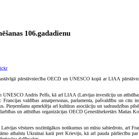
mēšanas 106.gadadienu
ickr
s pastāvīgā pārstāvniecība OECD un UNESCO kopā ar LIAA pārstāvniec
 UNESCO Andris Pelšs, kā arī LIAA (Latvijas investīciju un attīstības
 : Francijas valdības amatpersonas, parlamenta, pašvaldību un citu ins
jus. Pieņemšanu apmeklēja arī kultūras asociāciju un sadraudzības pilsēt
adarbības un attīstības organizācijas OECD Ģenerālsekretārs Matias K
ja Latvijas vēstures nozīmīgākos notikumus un mūsu sabiedroto, arī Fran
āmo atbalstu Ukrainai karā pret Krieviju, kā arī pauda pārliecību par 
ntiesīga dalībvalsts.