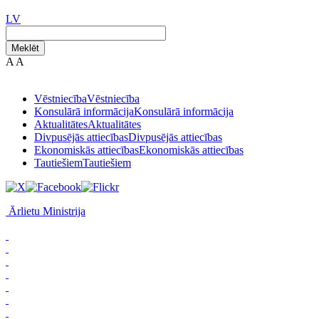
LV
Meklēt
A
A
Vēstniecība
Vēstniecība
Konsulārā informācija
Konsulārā informācija
Aktualitātes
Aktualitātes
Divpusējās attiecības
Divpusējās attiecības
Ekonomiskās attiecības
Ekonomiskās attiecības
Tautiešiem
Tautiešiem
Ārlietu Ministrija