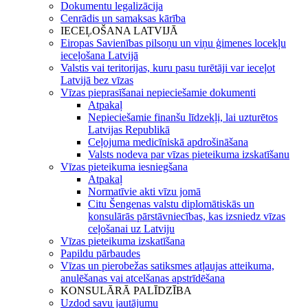
Dokumentu legalizācija
Cenrādis un samaksas kārība
IECEĻOŠANA LATVIJĀ
Eiropas Savienības pilsoņu un viņu ģimenes locekļu
ieceļošana Latvijā
Valstis vai teritorijas, kuru pasu turētāji var ieceļot
Latvijā bez vīzas
Vīzas pieprasīšanai nepieciešamie dokumenti
Atpakaļ
Nepieciešamie finanšu līdzekļi, lai uzturētos
Latvijas Republikā
Ceļojuma medicīniskā apdrošināšana
Valsts nodeva par vīzas pieteikuma izskatīšanu
Vīzas pieteikuma iesniegšana
Atpakaļ
Normatīvie akti vīzu jomā
Citu Šengenas valstu diplomātiskās un
konsulārās pārstāvniecības, kas izsniedz vīzas
ceļošanai uz Latviju
Vīzas pieteikuma izskatīšana
Papildu pārbaudes
Vīzas un pierobežas satiksmes atļaujas atteikuma,
anulēšanas vai atcelšanas apstrīdēšana
KONSULĀRĀ PALĪDZĪBA
Uzdod savu jautājumu