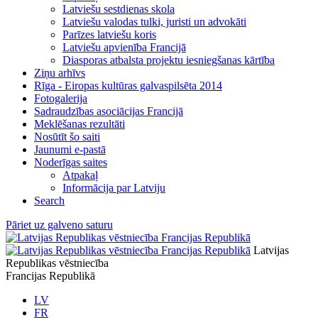
Latviešu sestdienas skola
Latviešu valodas tulki, juristi un advokāti
Parīzes latviešu koris
Latviešu apvienība Francijā
Diasporas atbalsta projektu iesniegšanas kārtība
Ziņu arhīvs
Rīga - Eiropas kultūras galvaspilsēta 2014
Fotogalerija
Sadraudzības asociācijas Francijā
Meklēšanas rezultāti
Nosūtīt šo saiti
Jaunumi e-pastā
Noderīgas saites
Atpakaļ
Informācija par Latviju
Search
Pāriet uz galveno saturu
Latvijas
Republikas vēstniecība
Francijas Republikā
LV
FR