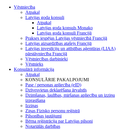
Vēstniecība
Atpakaļ
Latvijas goda konsuli
Atpakaļ
Latvijas goda konsuls Monako
Latvijas goda konsuli Francijā
Prakses iespējas Latvijas vēstniecībā Francijā
Latvijas aizsardzības atašejs Francijā
Latvijas investīciju un attīstības aģentūras (LIAA)
pārstāvniecība Francijā
Vēstniecības darbinieki
Vēstnieks
Konsulārā informācija
Atpakaļ
KONSULĀRIE PAKALPOJUMI
Pase / personas apliecība (eID)
Dzīvesvietas deklarēšana ārvalstīs
Dzimšanas, laulības, miršanas apliecību un izziņu
izprasīšana
Izziņas
Ziņas Fizisko personu reģistrā
Pilsonības jautājumi
Bērna reģistrācija par Latvijas pilsoni
Notariālās darbības