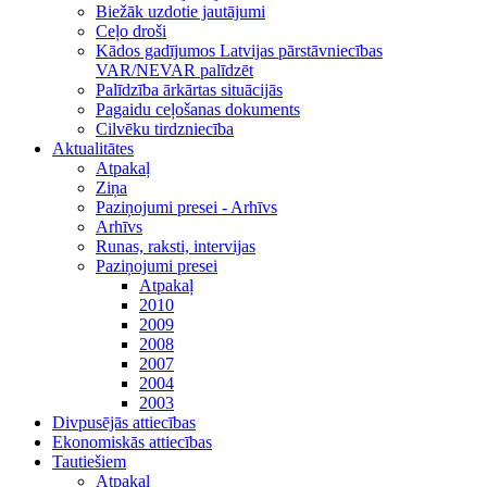
Biežāk uzdotie jautājumi
Ceļo droši
Kādos gadījumos Latvijas pārstāvniecības
VAR/NEVAR palīdzēt
Palīdzība ārkārtas situācijās
Pagaidu ceļošanas dokuments
Cilvēku tirdzniecība
Aktualitātes
Atpakaļ
Ziņa
Paziņojumi presei - Arhīvs
Arhīvs
Runas, raksti, intervijas
Paziņojumi presei
Atpakaļ
2010
2009
2008
2007
2004
2003
Divpusējās attiecības
Ekonomiskās attiecības
Tautiešiem
Atpakaļ