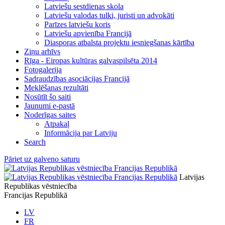
Latviešu sestdienas skola
Latviešu valodas tulki, juristi un advokāti
Parīzes latviešu koris
Latviešu apvienība Francijā
Diasporas atbalsta projektu iesniegšanas kārtība
Ziņu arhīvs
Rīga - Eiropas kultūras galvaspilsēta 2014
Fotogalerija
Sadraudzības asociācijas Francijā
Meklēšanas rezultāti
Nosūtīt šo saiti
Jaunumi e-pastā
Noderīgas saites
Atpakaļ
Informācija par Latviju
Search
Pāriet uz galveno saturu
Latvijas
Republikas vēstniecība
Francijas Republikā
LV
FR