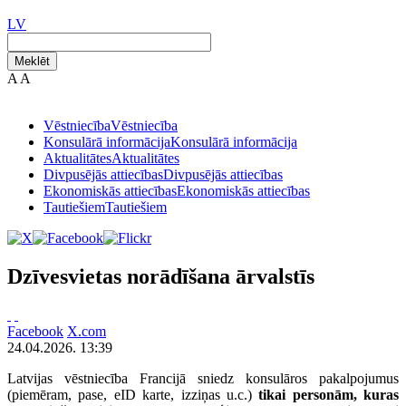
LV
Meklēt
A
A
Vēstniecība
Vēstniecība
Konsulārā informācija
Konsulārā informācija
Aktualitātes
Aktualitātes
Divpusējās attiecības
Divpusējās attiecības
Ekonomiskās attiecības
Ekonomiskās attiecības
Tautiešiem
Tautiešiem
Dzīvesvietas norādīšana ārvalstīs
Facebook
X.com
24.04.2026. 13:39
Latvijas vēstniecība Francijā sniedz konsulāros pakalpojumus
(piemēram, pase, eID karte, izziņas u.c.)
tikai personām, kuras