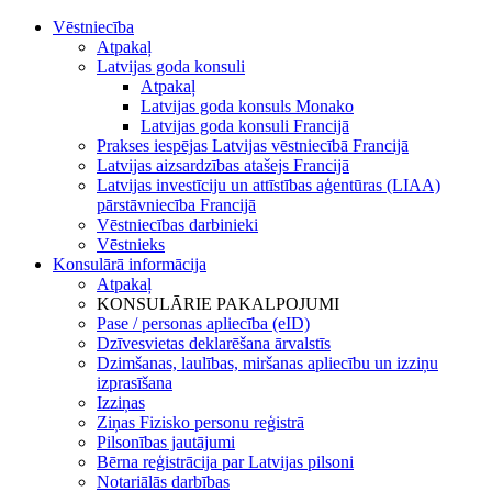
Vēstniecība
Atpakaļ
Latvijas goda konsuli
Atpakaļ
Latvijas goda konsuls Monako
Latvijas goda konsuli Francijā
Prakses iespējas Latvijas vēstniecībā Francijā
Latvijas aizsardzības atašejs Francijā
Latvijas investīciju un attīstības aģentūras (LIAA)
pārstāvniecība Francijā
Vēstniecības darbinieki
Vēstnieks
Konsulārā informācija
Atpakaļ
KONSULĀRIE PAKALPOJUMI
Pase / personas apliecība (eID)
Dzīvesvietas deklarēšana ārvalstīs
Dzimšanas, laulības, miršanas apliecību un izziņu
izprasīšana
Izziņas
Ziņas Fizisko personu reģistrā
Pilsonības jautājumi
Bērna reģistrācija par Latvijas pilsoni
Notariālās darbības