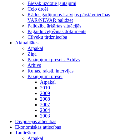
Biežāk uzdotie jautājumi
Ceļo droši
Kādos gadījumos Latvijas pārstāvniecības
VAR/NEVAR palīdzēt
Palīdzība ārkārtas situācijās
Pagaidu ceļošanas dokuments
Cilvēku tirdzniecība
Aktualitātes
Atpakaļ
Ziņa
Paziņojumi presei - Arhīvs
Arhīvs
Runas, raksti, intervijas
Paziņojumi presei
Atpakaļ
2010
2009
2008
2007
2004
2003
Divpusējās attiecības
Ekonomiskās attiecības
Tautiešiem
Atpakaļ