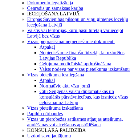
Dokumentu legalizācija
Cenrādis un samaksas kārība
IECEĻOŠANA LATVIJĀ
Eiropas Savienības pilsoņu un viņu ģimenes locekļu
ieceļošana Latvijā
Valstis vai teritorijas, kuru pasu turētāji var ieceļot
Latvijā bez vīzas
Vīzas pieprasīšanai nepieciešamie dokumenti
Atpakaļ
Nepieciešamie finanšu līdzekļi, lai uzturētos
Latvijas Republikā
Ceļojuma medicīniskā apdrošināšana
Valsts nodeva par vīzas pieteikuma izskatīšanu
Vīzas pieteikuma iesniegšana
Atpakaļ
Normatīvie akti vīzu jomā
Citu Šengenas valstu diplomātiskās un
konsulārās pārstāvniecības, kas izsniedz vīzas
ceļošanai uz Latviju
Vīzas pieteikuma izskatīšana
Papildu pārbaudes
Vīzas un pierobežas satiksmes atļaujas atteikuma,
anulēšanas vai atcelšanas apstrīdēšana
KONSULĀRĀ PALĪDZĪBA
Uzdod savu jautājumu