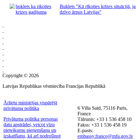
Buklets "Kā rīkoties krīzes situācijā, ja
dzīvo ārpus Latvijas"
Copyright © 2026
Latvijas Republikas vēstniecība Francijas Republikā
Ārlietu ministrijas vispārējā
6 Villa Said, 75116 Paris,
privātuma politika
France
Privātuma politika personas
Tālrunis: +33 1 536 458 10
datu apstrādei, veicot vīzu
Fakss: +33 1 536 458 19
pieteikumu pieņemšanu un
E-pasts:
izskatīšanu, kā arī nodrošinot
embassy.france@mfa.gov.lv