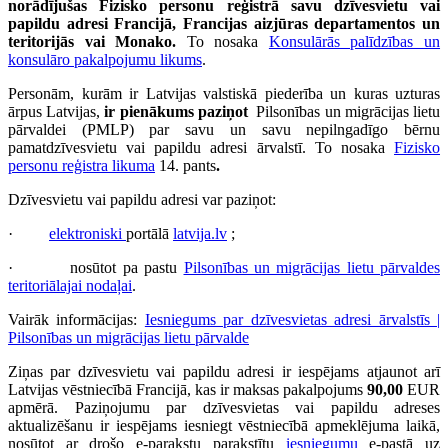
norādījušas Fizisko personu reģistrā savu dzīvesvietu vai
papildu adresi Francijā, Francijas aizjūras departamentos un
teritorijās vai Monako.
To nosaka
Konsulārās palīdzības un
konsulāro pakalpojumu likums
.
Personām, kurām ir Latvijas valstiskā piederība un kuras uzturas
ārpus Latvijas,
ir pienākums paziņot
Pilsonības un migrācijas lietu
pārvaldei (PMLP) par savu un savu nepilngadīgo bērnu
pamatdzīvesvietu vai papildu adresi ārvalstī. To nosaka
Fizisko
personu reģistra likuma
14. pants
.
Dzīvesvietu vai papildu adresi var paziņot:
·
elektroniski
portālā
latvija.lv
;
· nosūtot pa pastu
Pilsonības un migrācijas lietu pārvaldes
teritoriālajai nodaļai
.
Vairāk informācijas:
Iesniegums par dzīvesvietas adresi ārvalstīs |
Pilsonības un migrācijas lietu pārvalde
Ziņas par dzīvesvietu vai papildu adresi ir iespējams atjaunot arī
Latvijas vēstniecībā Francijā, kas ir maksas pakalpojums
90,00
EUR
apmērā. Paziņojumu par dzīvesvietas vai papildu adreses
aktualizēšanu ir iespējams iesniegt vēstniecībā apmeklējuma laikā,
nosūtot ar drošo e-parakstu parakstītu
iesniegumu
e-pastā uz