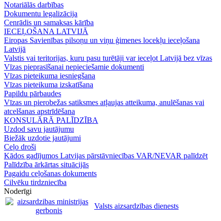
Notariālās darbības
Dokumentu legalizācija
Cenrādis un samaksas kārība
IECEĻOŠANA LATVIJĀ
Eiropas Savienības pilsoņu un viņu ģimenes locekļu ieceļošana
Latvijā
Valstis vai teritorijas, kuru pasu turētāji var ieceļot Latvijā bez vīzas
Vīzas pieprasīšanai nepieciešamie dokumenti
Vīzas pieteikuma iesniegšana
Vīzas pieteikuma izskatīšana
Papildu pārbaudes
Vīzas un pierobežas satiksmes atļaujas atteikuma, anulēšanas vai
atcelšanas apstrīdēšana
KONSULĀRĀ PALĪDZĪBA
Uzdod savu jautājumu
Biežāk uzdotie jautājumi
Ceļo droši
Kādos gadījumos Latvijas pārstāvniecības VAR/NEVAR palīdzēt
Palīdzība ārkārtas situācijās
Pagaidu ceļošanas dokuments
Cilvēku tirdzniecība
Noderīgi
Valsts aizsardzības dienests