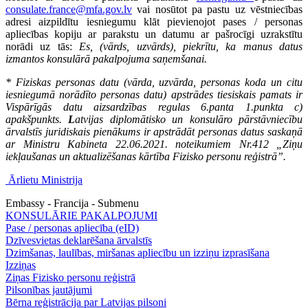
consulate.france@mfa.gov.lv
vai nosūtot pa pastu uz vēstniecības
adresi aizpildītu iesniegumu klāt pievienojot pases / personas
apliecības kopiju ar parakstu un datumu ar pašrocīgi uzrakstītu
norādi uz tās:
Es, (vārds, uzvārds), piekrītu, ka manus datus
izmantos konsulārā pakalpojuma saņemšanai.
* Fiziskas personas datu (vārda, uzvārda, personas koda un citu
iesniegumā norādīto personas datu) apstrādes tiesiskais pamats ir
Vispārīgās datu aizsardzības regulas 6.panta 1.punkta c)
apakšpunkts.
L
atvijas diplomātisko un konsulāro pārstāvniecību
ārvalstīs juridiskais pienākums ir apstrādāt personas datus saskaņā
ar Ministru Kabineta 22.06.2021. noteikumiem Nr.412 „Ziņu
iekļaušanas un aktualizēšanas kārtība Fizisko personu reģistrā”.
Ārlietu Ministrija
Embassy - Francija - Submenu
KONSULĀRIE PAKALPOJUMI
Pase / personas apliecība (eID)
Dzīvesvietas deklarēšana ārvalstīs
Dzimšanas, laulības, miršanas apliecību un izziņu izprasīšana
Izziņas
Ziņas Fizisko personu reģistrā
Pilsonības jautājumi
Bērna reģistrācija par Latvijas pilsoni