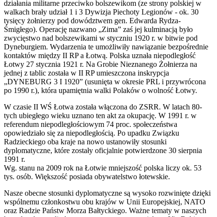
działania militarne przeciwko bolszewikom (ze strony polskiej w
walkach brały udział 1 i 3 Dywizja Piechoty Legionów - ok. 30
tysięcy żołnierzy pod dowództwem gen. Edwarda Rydza-
Śmigłego). Operację nazwano „Zima” zaś jej kulminacją było
zwycięstwo nad bolszewikami w styczniu 1920 r. w bitwie pod
Dyneburgiem. Wydarzenia te umożliwiły nawiązanie bezpośrednie
kontaktów między II RP a Łotwą. Polska uznała niepodległość
Łotwy 27 stycznia 1921 r. Na Grobie Nieznanego Żołnierza na
jednej z tablic została w II RP umieszczona inskrypcja
„DYNEBURG 3 I 1920” (usunięta w okresie PRL i przywrócona
po 1990 r.), która upamiętnia walki Polaków o wolność Łotwy.
W czasie II WŚ Łotwa została włączona do ZSRR. W latach 80-
tych ubiegłego wieku uznano ten akt za okupację. W 1991 r. w
referendum niepodległościowym 74 proc. społeczeństwa
opowiedziało się za niepodległością. Po upadku Związku
Radzieckiego oba kraje na nowo ustanowiły stosunki
dyplomatyczne, które zostały oficjalnie potwierdzone 30 sierpnia
1991 r.
Wg. stanu na 2009 rok na Łotwie mniejszość polska liczy ok. 53
tys. osób. Większość posiada obywatelstwo łotewskie.
Nasze obecne stosunki dyplomatyczne są wysoko rozwinięte dzięki
wspólnemu członkostwu obu krajów w Unii Europejskiej, NATO
oraz Radzie Państw Morza Bałtyckiego. Ważne tematy w naszych