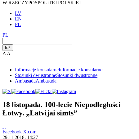
W RZECZYPOSPOLITEJ POLSKIEJ
LV
EN
PL
PL
Idź
A
A
Informacje konsularne
Informacje konsularne
Stosunki dwustronne
Stosunki dwustronne
Ambasada
Ambasada
18 listopada. 100-lecie Niepodległości
Łotwy. „Latvijai simts”
Facebook
X.com
29.11.2018. 14:27