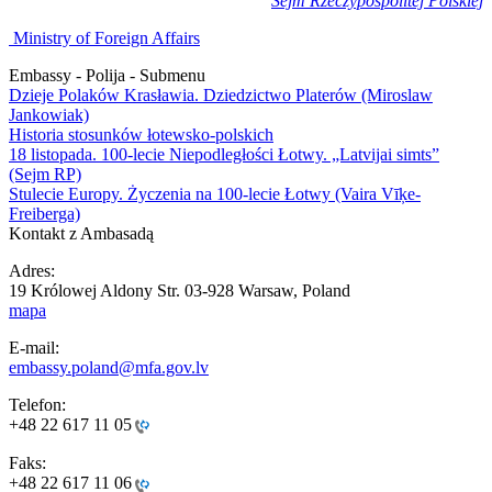
Sejm Rzeczypospolitej Polskiej
Ministry of Foreign Affairs
Embassy - Polija - Submenu
Dzieje Polaków Krasławia. Dziedzictwo Platerów (Miroslaw
Jankowiak)
Historia stosunków łotewsko-polskich
18 listopada. 100-lecie Niepodległości Łotwy. „Latvijai simts”
(Sejm RP)
Stulecie Europy. Życzenia na 100-lecie Łotwy (Vaira Vīķe-
Freiberga)
Kontakt z Ambasadą
Adres:
19 Królowej Aldony Str. 03-928 Warsaw, Poland
mapa
E-mail:
embassy.poland@mfa.gov.lv
Telefon:
+48 22 617 11 05
Faks:
+48 22 617 11 06