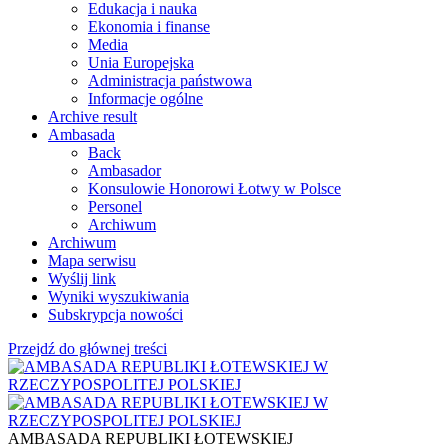
Edukacja i nauka
Ekonomia i finanse
Media
Unia Europejska
Administracja państwowa
Informacje ogólne
Archive result
Ambasada
Back
Ambasador
Konsulowie Honorowi Łotwy w Polsce
Personel
Archiwum
Archiwum
Mapa serwisu
Wyślij link
Wyniki wyszukiwania
Subskrypcja nowości
Przejdź do głównej treści
AMBASADA REPUBLIKI ŁOTEWSKIEJ