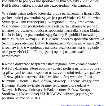
kontaktach to polityka transportowa w tym projekty - Via Baltica,
Rail Baltica i także, chociaż nie bezpośrednio, Via Carpatia.
W Sejmie działa polsko-łotewska grupa parlamentarna licząca 35.
posłów, której przewodniczącym jest poseł Wojciech Skurkiewicz.
Sytuacja w Unii Europejskiej i w regionie Europy Środkowo-
Wschodniej oraz polsko-łotewskie relacje dwustronne to jedne z
tematów poruszanych podczas spotkania marszałka Sejmu Marka
Kuchcińskiego z przewodniczącą Saeimy Republiki Łotewskiej
Inārą Mūrniece w maju 2016 r. Z kolei podczas spotkania Marszałka
Sejmu z prezydentem Łotwy Raimondsem Vejonisem w maju 2017
r. rozmawiano o współpracy na rzecz bezpieczeństwa w regionie
oraz przyszłości Unii Europejskiej opartej na państwach
narodowych.
Kwestie dotyczące bezpieczeństwa regionu, oczekiwania wobec
NATO i działania, które powinny zostać podjęte na forum Sojuszu
są głównymi tematami spotkań na szczeblu ministerialnym państw
„Dziewiątki bukaresztańskiej” w skład której wchodzą Polska,
Rumunia, Estonia, Litwa, Łotwa, Słowacja, Czechy, Węgry oraz
Bułgaria. Przedstawiciele Saeimy regularnie biorą udział w
Szczytach Przewodniczących Parlamentów Państw Europy
Środkowej i Wschodniej #EUROWAW odbywających się w
polskim Sejmie od 2016 r.