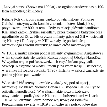
„Latvijai simts” (Łotwa ma 100 lat) - to ogólnonarodowe hasło 100-
lecia niepodległości Łotwy.
Relacje Polski i Łotwy mają bardzo bogatą historię. Pomorze
Gdańskie utrzymywało kontakt z ziemiami łotewskimi, jak się
przypuszcza, już 800 lat temu. Były to relacje głównie handlowe.
Kraj znad Zatoki Ryskiej zasiedlany przez plemiona bałtyckie oraz
ugrofińskie od IX w. Historyczne Inflanty gdzie od XII w. osiedlali
się Niemcy i Duńczycy w XIII w. stały się posiadłością
niemieckiego zakonu rycerskiego kawalerów mieczowych.
W 1561 r. mistrz zakonu poddał Inflanty Zygmuntowi Augustowi i
w ten sposób stały się częścią Rzeczypospolitej Obojga Narodów.
W wyniku wojen polsko-szwedzkich część Inflant przypadła
Szwecji. Następnie Szwedzi utracili je na rzecz Rosji. Ostatecznie,
w wyniku III rozbioru Polski (1795), Inflanty w całości znalazły się
pod rosyjskim panowaniem.
W czasie I WŚ tereny łotewskie znalazły się pod okupacją
niemiecką. Po klęsce Niemiec Łotwa 18 listopada 1918 w Rydze
ogłosiła niepodległość. W walkach jakie toczyli Łotysze o
utrzymanie niepodległości z Niemcami i bolszewikami w latach
1918-1920 otrzymali dużą pomoc wojskową od Polaków.
Porozumienia zawarte w 1919 r. umożliwiały polsko-łotewskie