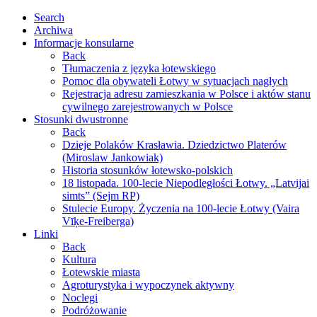
Search
Archiwa
Informacje konsularne
Back
Tłumaczenia z języka łotewskiego
Pomoc dla obywateli Łotwy w sytuacjach nagłych
Rejestracja adresu zamieszkania w Polsce i aktów stanu
cywilnego zarejestrowanych w Polsce
Stosunki dwustronne
Back
Dzieje Polaków Krasławia. Dziedzictwo Platerów
(Miroslaw Jankowiak)
Historia stosunków łotewsko-polskich
18 listopada. 100-lecie Niepodległości Łotwy. „Latvijai
simts” (Sejm RP)
Stulecie Europy. Życzenia na 100-lecie Łotwy (Vaira
Vīķe-Freiberga)
Linki
Back
Kultura
Łotewskie miasta
Agroturystyka i wypoczynek aktywny
Noclegi
Podróżowanie