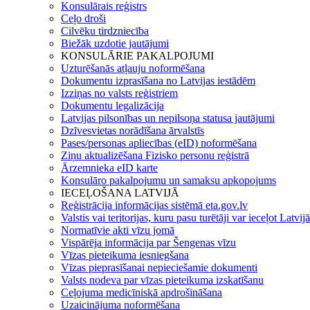
Konsulārais reģistrs
Ceļo droši
Cilvēku tirdzniecība
Biežāk uzdotie jautājumi
KONSULĀRIE PAKALPOJUMI
Uzturēšanās atļauju noformēšana
Dokumentu izprasīšana no Latvijas iestādēm
Izziņas no valsts reģistriem
Dokumentu legalizācija
Latvijas pilsonības un nepilsoņa statusa jautājumi
Dzīvesvietas norādīšana ārvalstīs
Pases/personas apliecības (eID) noformēšana
Ziņu aktualizēšana Fizisko personu reģistrā
Ārzemnieka eID karte
Konsulāro pakalpojumu un samaksu apkopojums
IECEĻOŠANA LATVIJĀ
Reģistrācija informācijas sistēmā eta.gov.lv
Valstis vai teritorijas, kuru pasu turētāji var ieceļot Latvij
Normatīvie akti vīzu jomā
Vispārēja informācija par Šengenas vīzu
Vīzas pieteikuma iesniegšana
Vīzas pieprasīšanai nepieciešamie dokumenti
Valsts nodeva par vīzas pieteikuma izskatīšanu
Ceļojuma medicīniskā apdrošināšana
Uzaicinājuma noformēšana