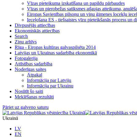
Vīzas pieteikuma izskatīšana un papildu pārbaudes
Vīzas un pierobežas satiksmes atļaujas atteikuma, anulēša
Eiropas Savienības pilsoņu un viņu ģimenes locekļu iece
Ieceļošana ES - tiešsaistes vīzu pieteikšanās process un di
Divpusējās attiecības
Ekonomiskās attiecības
Search
Ziņu arhīvs
Rīga - Eiropas kultūras galvaspilsēta 2014
Latvijas un Ukrainas sadarbība ekonomikā
Fotogalerija
Attīstības sadarbība
Noderīgas saites
Atpakaļ
Informācija par Latviju
Informācija par Ukrainu
Nosūtīt šo saiti
Meklēšanas rezultāti
Pāriet uz galveno saturu
Ukrainā
LV
EN