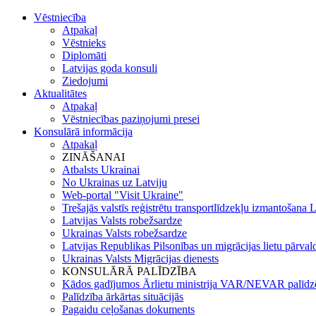
Vēstniecība
Atpakaļ
Vēstnieks
Diplomāti
Latvijas goda konsuli
Ziedojumi
Aktualitātes
Atpakaļ
Vēstniecības paziņojumi presei
Konsulārā informācija
Atpakaļ
ZINĀŠANAI
Atbalsts Ukrainai
No Ukrainas uz Latviju
Web-portal "Visit Ukraine"
Trešajās valstīs reģistrētu transportlīdzekļu izmantošana La
Latvijas Valsts robežsardze
Ukrainas Valsts robežsardze
Latvijas Republikas Pilsonības un migrācijas lietu pārval
Ukrainas Valsts Mіgrācijas dienests
KONSULĀRĀ PALĪDZĪBA
Kādos gadījumos Ārlietu ministrija VAR/NEVAR palīdz
Palīdzība ārkārtas situācijās
Pagaidu ceļošanas dokuments