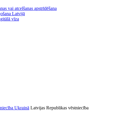
nas vai atcelšanas apstrīdēšana
ļošana Latvijā
gitālā vīza
Latvijas Republikas vēstniecība