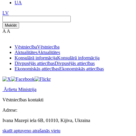
UA
LV
Meklēt
A
A
Vēstniecība
Vēstniecība
Aktualitātes
Aktualitātes
Konsulārā informācija
Konsulārā informācija
Divpusējās attiecības
Divpusējās attiecības
Ekonomiskās attiecības
Ekonomiskās attiecības
Ārlietu Ministrija
Vēstniecības kontakti
Adrese:
Ivana Mazepi iela 6B, 01010, Kijiva, Ukraina
skatīt aptuveno atrašanās vietu