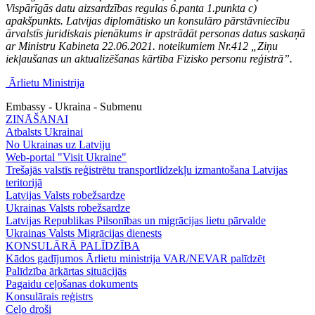
Vispārīgās datu aizsardzības regulas 6.panta 1.punkta c)
apakšpunkts. Latvijas diplomātisko un konsulāro pārstāvniecību
ārvalstīs juridiskais pienākums ir apstrādāt personas datus saskaņā
ar Ministru Kabineta 22.06.2021. noteikumiem Nr.412 „Ziņu
iekļaušanas un aktualizēšanas kārtība Fizisko personu reģistrā”.
Ārlietu Ministrija
Embassy - Ukraina - Submenu
ZINĀŠANAI
Atbalsts Ukrainai
No Ukrainas uz Latviju
Web-portal "Visit Ukraine"
Trešajās valstīs reģistrētu transportlīdzekļu izmantošana Latvijas
teritorijā
Latvijas Valsts robežsardze
Ukrainas Valsts robežsardze
Latvijas Republikas Pilsonības un migrācijas lietu pārvalde
Ukrainas Valsts Mіgrācijas dienests
KONSULĀRĀ PALĪDZĪBA
Kādos gadījumos Ārlietu ministrija VAR/NEVAR palīdzēt
Palīdzība ārkārtas situācijās
Pagaidu ceļošanas dokuments
Konsulārais reģistrs
Ceļo droši