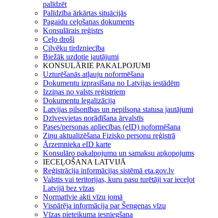
palīdzēt
Palīdzība ārkārtas situācijās
Pagaidu ceļošanas dokuments
Konsulārais reģistrs
Ceļo droši
Cilvēku tirdzniecība
Biežāk uzdotie jautājumi
KONSULĀRIE PAKALPOJUMI
Uzturēšanās atļauju noformēšana
Dokumentu izprasīšana no Latvijas iestādēm
Izziņas no valsts reģistriem
Dokumentu legalizācija
Latvijas pilsonības un nepilsoņa statusa jautājumi
Dzīvesvietas norādīšana ārvalstīs
Pases/personas apliecības (eID) noformēšana
Ziņu aktualizēšana Fizisko personu reģistrā
Ārzemnieka eID karte
Konsulāro pakalpojumu un samaksu apkopojums
IECEĻOŠANA LATVIJĀ
Reģistrācija informācijas sistēmā eta.gov.lv
Valstis vai teritorijas, kuru pasu turētāji var ieceļot
Latvijā bez vīzas
Normatīvie akti vīzu jomā
Vispārēja informācija par Šengenas vīzu
Vīzas pieteikuma iesniegšana