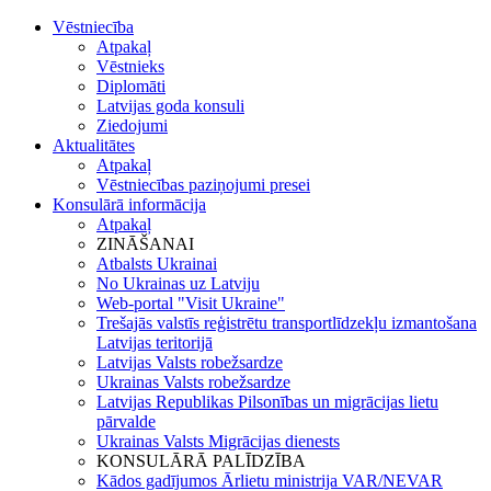
Vēstniecība
Atpakaļ
Vēstnieks
Diplomāti
Latvijas goda konsuli
Ziedojumi
Aktualitātes
Atpakaļ
Vēstniecības paziņojumi presei
Konsulārā informācija
Atpakaļ
ZINĀŠANAI
Atbalsts Ukrainai
No Ukrainas uz Latviju
Web-portal "Visit Ukraine"
Trešajās valstīs reģistrētu transportlīdzekļu izmantošana
Latvijas teritorijā
Latvijas Valsts robežsardze
Ukrainas Valsts robežsardze
Latvijas Republikas Pilsonības un migrācijas lietu
pārvalde
Ukrainas Valsts Mіgrācijas dienests
KONSULĀRĀ PALĪDZĪBA
Kādos gadījumos Ārlietu ministrija VAR/NEVAR