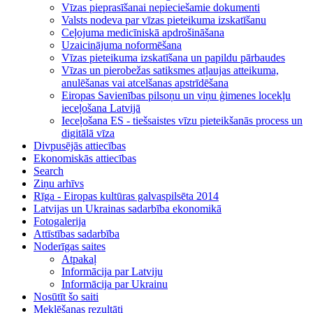
Vīzas pieprasīšanai nepieciešamie dokumenti
Valsts nodeva par vīzas pieteikuma izskatīšanu
Ceļojuma medicīniskā apdrošināšana
Uzaicinājuma noformēšana
Vīzas pieteikuma izskatīšana un papildu pārbaudes
Vīzas un pierobežas satiksmes atļaujas atteikuma,
anulēšanas vai atcelšanas apstrīdēšana
Eiropas Savienības pilsoņu un viņu ģimenes locekļu
ieceļošana Latvijā
Ieceļošana ES - tiešsaistes vīzu pieteikšanās process un
digitālā vīza
Divpusējās attiecības
Ekonomiskās attiecības
Search
Ziņu arhīvs
Rīga - Eiropas kultūras galvaspilsēta 2014
Latvijas un Ukrainas sadarbība ekonomikā
Fotogalerija
Attīstības sadarbība
Noderīgas saites
Atpakaļ
Informācija par Latviju
Informācija par Ukrainu
Nosūtīt šo saiti
Meklēšanas rezultāti