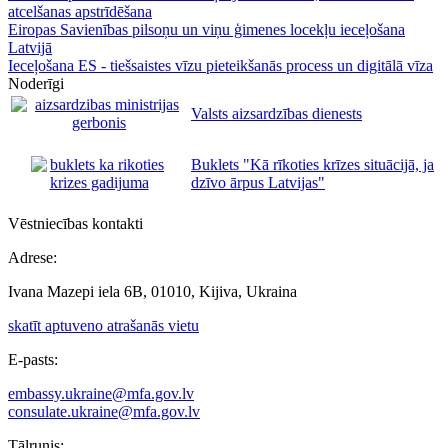
atcelšanas apstrīdēšana
Eiropas Savienības pilsoņu un viņu ģimenes locekļu ieceļošana
Latvijā
Ieceļošana ES - tiešsaistes vīzu pieteikšanās process un digitālā vīza
Noderīgi
Valsts aizsardzības dienests
Buklets "Kā rīkoties krīzes situācijā, ja
dzīvo ārpus Latvijas"
Vēstniecības kontakti
Adrese:
Ivana Mazepi iela 6B, 01010, Kijiva, Ukraina
skatīt aptuveno atrašanās vietu
E-pasts:
embassy.ukraine@mfa.gov.lv
consulate.ukraine@mfa.gov.lv
Tālrunis: