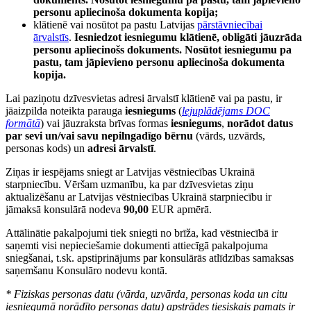
personu apliecinoša dokumenta kopija;
klātienē vai nosūtot pa pastu Latvijas
pārstāvniecībai
ārvalstīs
.
Iesniedzot iesniegumu klātienē, obligāti jāuzrāda
personu apliecinošs dokuments. Nosūtot iesniegumu pa
pastu, tam jāpievieno personu apliecinoša dokumenta
kopija.
Lai paziņotu dzīvesvietas adresi ārvalstī klātienē vai pa pastu, ir
jāaizpilda noteikta parauga
iesniegums
(
lejuplādējams DOC
formātā
) vai jāuzraksta brīvas formas
iesniegums
,
norādot datus
par sevi un/vai savu nepilngadīgo bērnu
(vārds, uzvārds,
personas kods) un
adresi ārvalstī
.
Ziņas ir iespējams sniegt ar Latvijas vēstniecības Ukrainā
starpniecību. Vēršam uzmanību, ka par dzīvesvietas ziņu
aktualizēšanu ar Latvijas vēstniecības Ukrainā starpniecību ir
jāmaksā konsulārā nodeva
90,00
EUR apmērā.
Attālinātie pakalpojumi tiek sniegti no brīža, kad vēstniecībā ir
saņemti visi nepieciešamie dokumenti attiecīgā pakalpojuma
sniegšanai, t.sk. apstiprinājums par konsulārās atlīdzības samaksas
saņemšanu Konsulāro nodevu kontā.
* Fiziskas personas datu (vārda, uzvārda, personas koda un citu
iesniegumā norādīto personas datu) apstrādes tiesiskais pamats ir