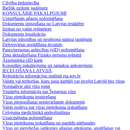
Cilvēku tirdzniecība
Biežāk uzdotie jautājumi
KONSULĀRIE PAKALPOJUMI
Uzturēšanās atļauju noformēšana
Dokumentu izprasīšana no Latvijas iestādēm
Izziņas no valsts reģistriem
Dokumentu legalizācija
Latvijas pilsonības un nepilsoņa statusa jautājumi
Dzīvesvietas norādīšana ārvalstīs
Pases/personas apliecības (eID) noformēšana
Ziņu aktualizēšana Fizisko personu reģistrā
Ārzemnieka eID karte
Konsulāro pakalpojumu un samaksu apkopojums
IECEĻOŠANA LATVIJĀ
Reģistrācija informācijas sistēmā eta.gov.lv
Valstis vai teritorijas, kuru pasu turētāji var ieceļot Latvijā bez vīzas
Normatīvie akti vīzu jomā
Vispārēja informācija par Šengenas vīzu
Vīzas pieteikuma iesniegšana
Vīzas pieprasīšanai nepieciešamie dokumenti
Valsts nodeva par vīzas pieteikuma izskatīšanu
Ceļojuma medicīniskā apdrošināšana
Uzaicinājuma noformēšana
Vīzas pieteikuma izskatīšana un papildu pārbaudes
Vīzas un pierobežas satiksmes atļaujas atteikuma, anulēšanas vai