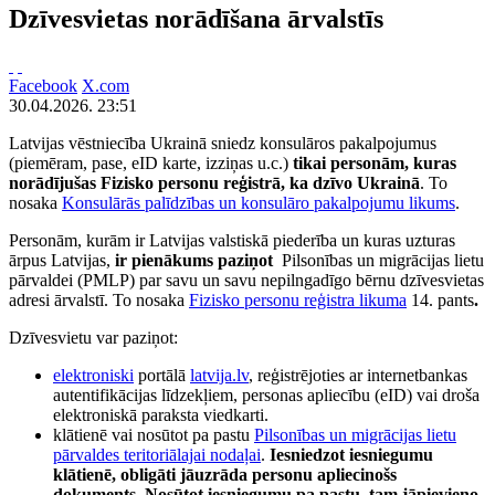
Dzīvesvietas norādīšana ārvalstīs
Facebook
X.com
30.04.2026. 23:51
Latvijas vēstniecība Ukrainā sniedz konsulāros pakalpojumus
(piemēram, pase, eID karte, izziņas u.c.)
tikai personām, kuras
norādījušas Fizisko personu reģistrā, ka dzīvo Ukrainā
.
To
nosaka
Konsulārās palīdzības un konsulāro pakalpojumu likums
.
Personām, kurām ir Latvijas valstiskā piederība un kuras uzturas
ārpus Latvijas,
ir pienākums paziņot
Pilsonības un migrācijas lietu
pārvaldei (PMLP) par savu un savu nepilngadīgo bērnu dzīvesvietas
adresi ārvalstī. To nosaka
Fizisko personu reģistra likuma
14. pants
.
Dzīvesvietu var paziņot:
elektroniski
portālā
latvija.lv
, reģistrējoties ar internetbankas
autentifikācijas līdzekļiem, personas apliecību (eID) vai droša
elektroniskā paraksta viedkarti.
klātienē vai nosūtot pa pastu
Pilsonības un migrācijas lietu
pārvaldes teritoriālajai nodaļai
.
Iesniedzot iesniegumu
klātienē, obligāti jāuzrāda personu apliecinošs
dokuments. Nosūtot iesniegumu pa pastu, tam jāpievieno