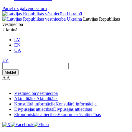
Pāriet uz galveno saturu
Latvijas Republikas
vēstniecība
Ukrainā
LV
EN
UA
LV
Meklēt
A
A
Vēstniecība
Vēstniecība
Aktualitātes
Aktualitātes
Konsulārā informācija
Konsulārā informācija
Divpusējās attiecības
Divpusējās attiecības
Ekonomiskās attiecības
Ekonomiskās attiecības