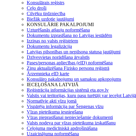
Konsulārais reģistrs
Ceļo droši
Cilvēku tirdzniecība
Biežāk uzdotie jautājumi
KONSULĀRIE PAKALPOJUMI
Uzturēšanās atļauju noformēšana
Dokumentu izprasīšana no Latvijas iestādēm
Izziņas no valsts reģistriem
Dokumentu legalizācija
Latvijas pilsonības un nepilsoņa statusa jautājumi
Dzīvesvietas norādīšana ārvalstīs
Pases/personas apliecības (eID) noformēšana
Ziņu aktualizēšana Fizisko personu reģistrā
Ārzemnieka eID karte
Konsulāro pakalpojumu un samaksu apkopojums
IECEĻOŠANA LATVIJĀ
Reģistrācija informācijas sistēmā eta.gov.lv
Valstis vai teritorijas, kuru pasu turētāji var ieceļot Latvij
Normatīvie akti vīzu jomā
Vispārēja informācija par Šengenas vīzu
Vīzas pieteikuma iesniegšana
Vīzas pieprasīšanai nepieciešamie dokumenti
Valsts nodeva par vīzas pieteikuma izskatīšanu
Ceļojuma medicīniskā apdrošināšana
Uzaicinājuma noformēšana