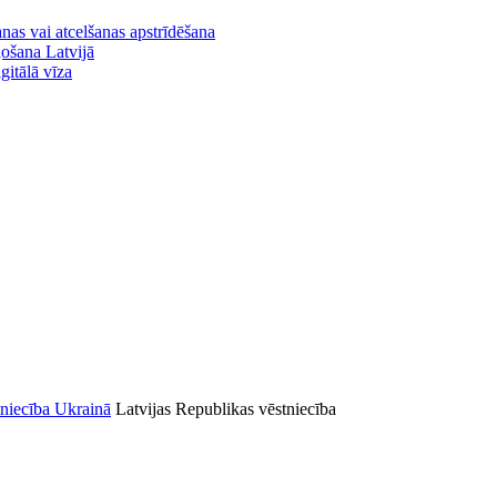
nas vai atcelšanas apstrīdēšana
ļošana Latvijā
gitālā vīza
Latvijas Republikas vēstniecība