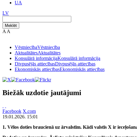
UA
LV
Meklēt
A
A
Vēstniecība
Vēstniecība
Aktualitātes
Aktualitātes
Konsulārā informācija
Konsulārā informācija
Divpusējās attiecības
Divpusējās attiecības
Ekonomiskās attiecības
Ekonomiskās attiecības
Biežāk uzdotie jautājumi
Facebook
X.com
19.01.2026. 15:01
1. Vēlos doties braucienā uz ārvalstīm. Kādi valstīs X ir ieceļoš