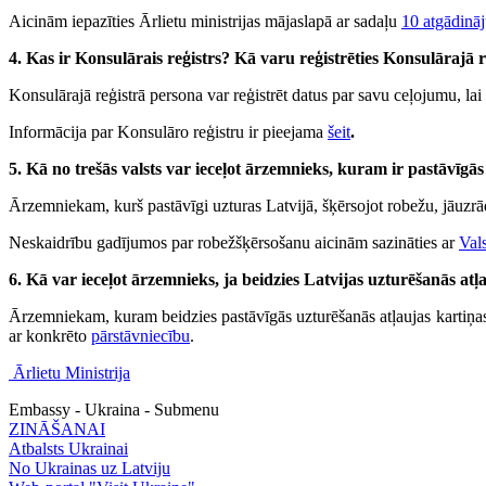
Aicinām iepazīties Ārlietu ministrijas mājaslapā ar sadaļu
10 atgādinā
4. Kas ir Konsulārais reģistrs? Kā varu reģistrēties Konsulārajā r
Konsulārajā reģistrā persona var reģistrēt datus par savu ceļojumu, lai ā
Informācija par Konsulāro reģistru ir pieejama
šeit
.
5. Kā no trešās valsts var ieceļot ārzemnieks, kuram ir pastāvīgā
Ārzemniekam, kurš pastāvīgi uzturas Latvijā, šķērsojot robežu, jāuzrād
Neskaidrību gadījumos par robežšķērsošanu aicinām sazināties ar
Val
6. Kā var ieceļot ārzemnieks, ja beidzies Latvijas uzturēšanās atļ
Ārzemniekam, kuram beidzies pastāvīgās uzturēšanās atļaujas kartiņas 
ar konkrēto
pārstāvniecību
.
Ārlietu Ministrija
Embassy - Ukraina - Submenu
ZINĀŠANAI
Atbalsts Ukrainai
No Ukrainas uz Latviju