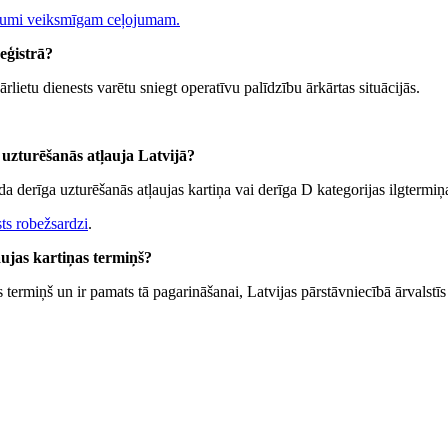
jumi veiksmīgam ceļojumam.
eģistrā?
rlietu dienests varētu sniegt operatīvu palīdzību ārkārtas situācijās.
s uzturēšanās atļauja Latvijā?
a derīga uzturēšanās atļaujas kartiņa vai derīga D kategorijas ilgtermiņ
sts robežsardzi
.
aujas kartiņas termiņš?
termiņš un ir pamats tā pagarināšanai, Latvijas pārstāvniecībā ārvalstī