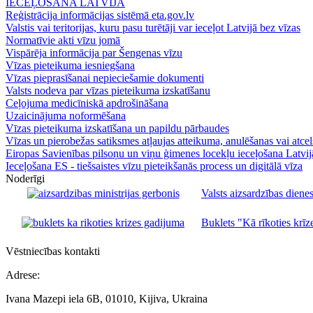
IECEĻOŠANA LATVIJĀ
Reģistrācija informācijas sistēmā eta.gov.lv
Valstis vai teritorijas, kuru pasu turētāji var ieceļot Latvijā bez vīzas
Normatīvie akti vīzu jomā
Vispārēja informācija par Šengenas vīzu
Vīzas pieteikuma iesniegšana
Vīzas pieprasīšanai nepieciešamie dokumenti
Valsts nodeva par vīzas pieteikuma izskatīšanu
Ceļojuma medicīniskā apdrošināšana
Uzaicinājuma noformēšana
Vīzas pieteikuma izskatīšana un papildu pārbaudes
Vīzas un pierobežas satiksmes atļaujas atteikuma, anulēšanas vai atce
Eiropas Savienības pilsoņu un viņu ģimenes locekļu ieceļošana Latvij
Ieceļošana ES - tiešsaistes vīzu pieteikšanās process un digitālā vīza
Noderīgi
Valsts aizsardzības dienes
Buklets "Kā rīkoties krīze
Vēstniecības kontakti
Adrese:
Ivana Mazepi iela 6B, 01010, Kijiva, Ukraina