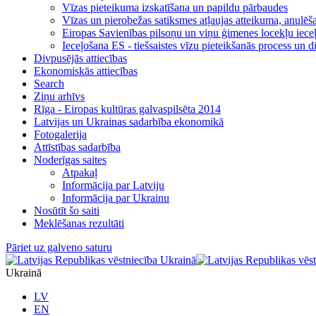
Vīzas pieteikuma izskatīšana un papildu pārbaudes
Vīzas un pierobežas satiksmes atļaujas atteikuma, anulēša
Eiropas Savienības pilsoņu un viņu ģimenes locekļu iece
Ieceļošana ES - tiešsaistes vīzu pieteikšanās process un di
Divpusējās attiecības
Ekonomiskās attiecības
Search
Ziņu arhīvs
Rīga - Eiropas kultūras galvaspilsēta 2014
Latvijas un Ukrainas sadarbība ekonomikā
Fotogalerija
Attīstības sadarbība
Noderīgas saites
Atpakaļ
Informācija par Latviju
Informācija par Ukrainu
Nosūtīt šo saiti
Meklēšanas rezultāti
Pāriet uz galveno saturu
Ukrainā
LV
EN