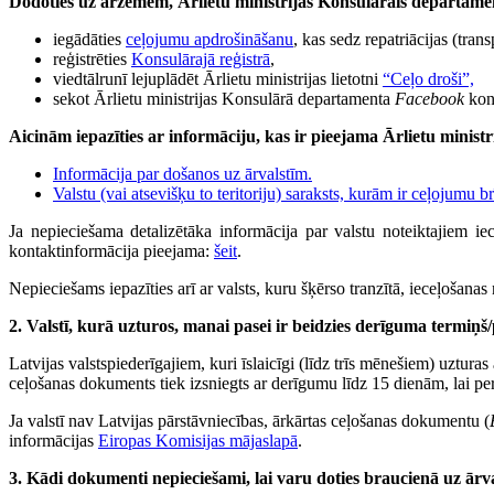
Dodoties uz ārzemēm, Ārlietu ministrijas Konsulārais departamen
iegādāties
ceļojumu apdrošināšanu
, kas sedz repatriācijas (tr
reģistrēties
Konsulārajā reģistrā
,
viedtālrunī lejuplādēt Ārlietu ministrijas lietotni
“Ceļo droši”,
sekot Ārlietu ministrijas Konsulārā departamenta
Facebook
kon
Aicinām iepazīties ar informāciju, kas ir pieejama Ārlietu ministr
Informācija par došanos uz ārvalstīm.
Valstu (vai atsevišķu to teritoriju) saraksts, kurām ir ceļojumu b
Ja nepieciešama detalizētāka informācija par valstu noteiktajiem ie
kontaktinformācija pieejama:
šeit
.
Nepieciešams iepazīties arī ar valsts, kuru šķērso tranzītā, ieceļošana
2. Valstī, kurā uzturos, manai pasei ir beidzies derīguma termiņš/
Latvijas valstspiederīgajiem, kuri īslaicīgi (līdz trīs mēnešiem) uzturas
ceļošanas dokuments tiek izsniegts ar derīgumu līdz 15 dienām, lai pers
Ja valstī nav Latvijas pārstāvniecības, ārkārtas ceļošanas dokumentu (
informācijas
Eiropas Komisijas mājaslapā
.
3. Kādi dokumenti nepieciešami, lai varu doties braucienā uz ārv