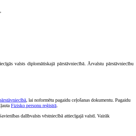
,
ecīgās valsts diplomātiskajā pārstāvniecībā. Ārvalstu pārstāvniecību
pārstāvniecībā
, lai noformētu pagaidu ceļošanas dokumentu. Pagaidu
kļauta
Fizisko personu reģistrā
.
avienības dalībvalsts vēstniecībā attiecīgajā valstī. Vairāk