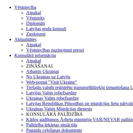
Vēstniecība
Atpakaļ
Vēstnieks
Diplomāti
Latvijas goda konsuli
Ziedojumi
Aktualitātes
Atpakaļ
Vēstniecības paziņojumi presei
Konsulārā informācija
Atpakaļ
ZINĀŠANAI
Atbalsts Ukrainai
No Ukrainas uz Latviju
Web-portal "Visit Ukraine"
Trešajās valstīs reģistrētu transportlīdzekļu izmantošana La
Latvijas Valsts robežsardze
Ukrainas Valsts robežsardze
Latvijas Republikas Pilsonības un migrācijas lietu pārval
Ukrainas Valsts Mіgrācijas dienests
KONSULĀRĀ PALĪDZĪBA
Kādos gadījumos Ārlietu ministrija VAR/NEVAR palīdz
Palīdzība ārkārtas situācijās
Pagaidu ceļošanas dokuments