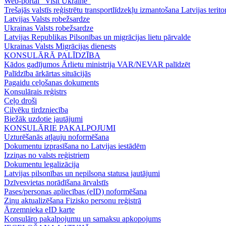
Web-portal "Visit Ukraine"
Trešajās valstīs reģistrētu transportlīdzekļu izmantošana Latvijas teritor
Latvijas Valsts robežsardze
Ukrainas Valsts robežsardze
Latvijas Republikas Pilsonības un migrācijas lietu pārvalde
Ukrainas Valsts Mіgrācijas dienests
KONSULĀRĀ PALĪDZĪBA
Kādos gadījumos Ārlietu ministrija VAR/NEVAR palīdzēt
Palīdzība ārkārtas situācijās
Pagaidu ceļošanas dokuments
Konsulārais reģistrs
Ceļo droši
Cilvēku tirdzniecība
Biežāk uzdotie jautājumi
KONSULĀRIE PAKALPOJUMI
Uzturēšanās atļauju noformēšana
Dokumentu izprasīšana no Latvijas iestādēm
Izziņas no valsts reģistriem
Dokumentu legalizācija
Latvijas pilsonības un nepilsoņa statusa jautājumi
Dzīvesvietas norādīšana ārvalstīs
Pases/personas apliecības (eID) noformēšana
Ziņu aktualizēšana Fizisko personu reģistrā
Ārzemnieka eID karte
Konsulāro pakalpojumu un samaksu apkopojums