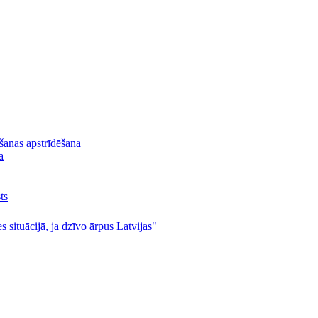
lšanas apstrīdēšana
ā
ts
s situācijā, ja dzīvo ārpus Latvijas"