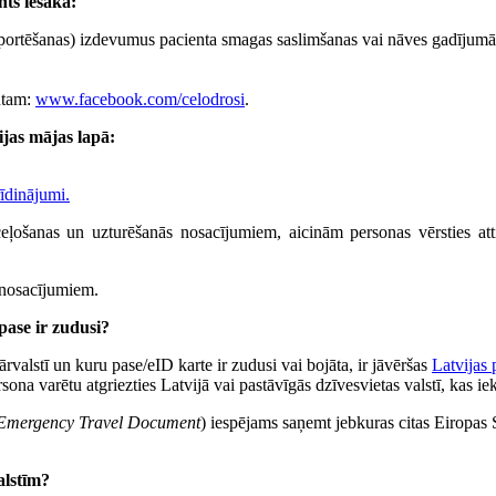
ts iesaka:
ansportēšanas) izdevumus pacienta smagas saslimšanas vai nāves gadījumā
tam:
www.facebook.com/celodrosi
.
ijas mājas lapā:
rīdinājumi.
ceļošanas un uzturēšanās nosacījumiem, aicinām personas vērsties atti
s nosacījumiem.
pase ir zudusi?
 ārvalstī un kuru pase/eID karte ir zudusi vai bojāta, ir jāvēršas
Latvijas 
ona varētu atgriezties Latvijā vai pastāvīgās dzīvesvietas valstī, kas ie
Emergency Travel Document
) iespējams saņemt jebkuras citas Eiropas S
alstīm?