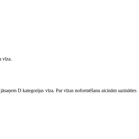
a vīza.
s jāsaņem D kategorijas vīza. Par vīzas noformēšanu aicinām sazināties