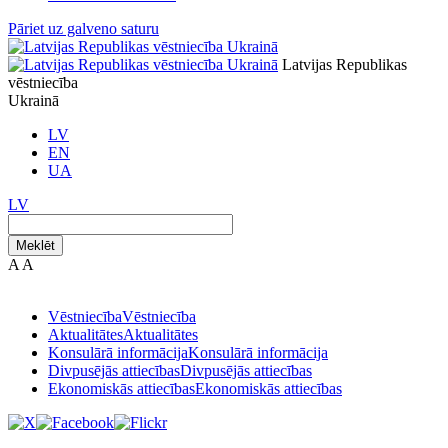
Pāriet uz galveno saturu
Latvijas Republikas
vēstniecība
Ukrainā
LV
EN
UA
LV
Meklēt
A
A
Vēstniecība
Vēstniecība
Aktualitātes
Aktualitātes
Konsulārā informācija
Konsulārā informācija
Divpusējās attiecības
Divpusējās attiecības
Ekonomiskās attiecības
Ekonomiskās attiecības