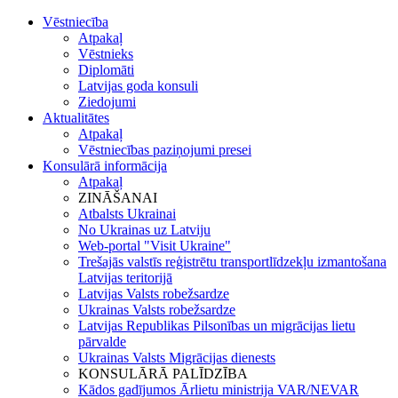
Vēstniecība
Atpakaļ
Vēstnieks
Diplomāti
Latvijas goda konsuli
Ziedojumi
Aktualitātes
Atpakaļ
Vēstniecības paziņojumi presei
Konsulārā informācija
Atpakaļ
ZINĀŠANAI
Atbalsts Ukrainai
No Ukrainas uz Latviju
Web-portal "Visit Ukraine"
Trešajās valstīs reģistrētu transportlīdzekļu izmantošana
Latvijas teritorijā
Latvijas Valsts robežsardze
Ukrainas Valsts robežsardze
Latvijas Republikas Pilsonības un migrācijas lietu
pārvalde
Ukrainas Valsts Mіgrācijas dienests
KONSULĀRĀ PALĪDZĪBA
Kādos gadījumos Ārlietu ministrija VAR/NEVAR