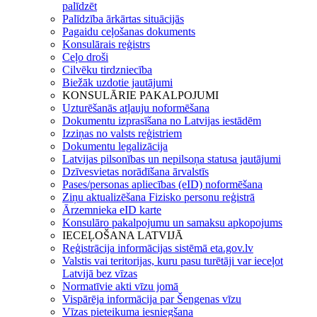
palīdzēt
Palīdzība ārkārtas situācijās
Pagaidu ceļošanas dokuments
Konsulārais reģistrs
Ceļo droši
Cilvēku tirdzniecība
Biežāk uzdotie jautājumi
KONSULĀRIE PAKALPOJUMI
Uzturēšanās atļauju noformēšana
Dokumentu izprasīšana no Latvijas iestādēm
Izziņas no valsts reģistriem
Dokumentu legalizācija
Latvijas pilsonības un nepilsoņa statusa jautājumi
Dzīvesvietas norādīšana ārvalstīs
Pases/personas apliecības (eID) noformēšana
Ziņu aktualizēšana Fizisko personu reģistrā
Ārzemnieka eID karte
Konsulāro pakalpojumu un samaksu apkopojums
IECEĻOŠANA LATVIJĀ
Reģistrācija informācijas sistēmā eta.gov.lv
Valstis vai teritorijas, kuru pasu turētāji var ieceļot
Latvijā bez vīzas
Normatīvie akti vīzu jomā
Vispārēja informācija par Šengenas vīzu
Vīzas pieteikuma iesniegšana