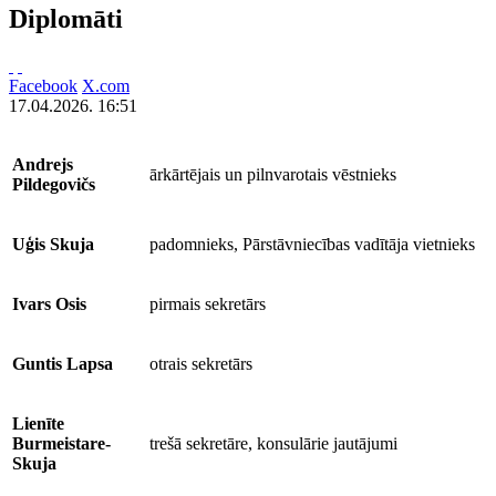
Diplomāti
Facebook
X.com
17.04.2026. 16:51
Andrejs
ārkārtējais un pilnvarotais vēstnieks
Pildegovičs
Uģis Skuja
padomnieks, Pārstāvniecības vadītāja vietnieks
Ivars Osis
pirmais sekretārs
Guntis Lapsa
otrais sekretārs
Lienīte
Burmeistare-
trešā sekretāre, konsulārie jautājumi
Skuja