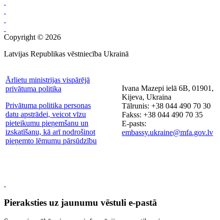
Copyright © 2026
Latvijas Republikas vēstniecība Ukrainā
Ārlietu ministrijas vispārējā
Ivana Mazepi ielā 6B, 01901,
privātuma politika
Kijeva, Ukraina
Privātuma politika personas
Tālrunis: +38 044 490 70 30
datu apstrādei, veicot vīzu
Fakss: +38 044 490 70 35
pieteikumu pieņemšanu un
E-pasts:
izskatīšanu, kā arī nodrošinot
embassy.ukraine@mfa.gov.lv
pieņemto lēmumu pārsūdzību
Pieraksties uz jaunumu vēstuli e-pastā