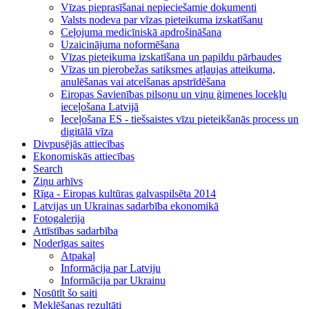
Vīzas pieprasīšanai nepieciešamie dokumenti
Valsts nodeva par vīzas pieteikuma izskatīšanu
Ceļojuma medicīniskā apdrošināšana
Uzaicinājuma noformēšana
Vīzas pieteikuma izskatīšana un papildu pārbaudes
Vīzas un pierobežas satiksmes atļaujas atteikuma,
anulēšanas vai atcelšanas apstrīdēšana
Eiropas Savienības pilsoņu un viņu ģimenes locekļu
ieceļošana Latvijā
Ieceļošana ES - tiešsaistes vīzu pieteikšanās process un
digitālā vīza
Divpusējās attiecības
Ekonomiskās attiecības
Search
Ziņu arhīvs
Rīga - Eiropas kultūras galvaspilsēta 2014
Latvijas un Ukrainas sadarbība ekonomikā
Fotogalerija
Attīstības sadarbība
Noderīgas saites
Atpakaļ
Informācija par Latviju
Informācija par Ukrainu
Nosūtīt šo saiti
Meklēšanas rezultāti