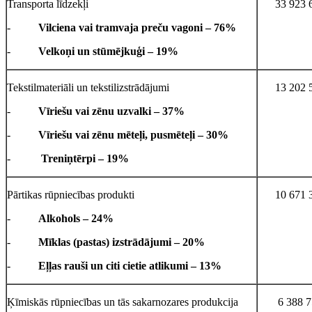
Transporta līdzekļi
33 923 
-
Vilciena vai tramvaja preču vagoni – 76%
-
Velkoņi un stūmējkuģi – 19%
Tekstilmateriāli un tekstilizstrādājumi
13 202 
-
Vīriešu vai zēnu uzvalki – 37%
-
Vīriešu vai zēnu mēteļi, pusmēteļi – 30%
-
Treniņtērpi – 19%
Pārtikas rūpniecības produkti
10 671 
-
Alkohols – 24%
-
Mīklas (pastas) izstrādājumi – 20%
-
Eļļas rauši un citi cietie atlikumi – 13%
Ķīmiskās rūpniecības un tās sakarnozares produkcija
6 388 