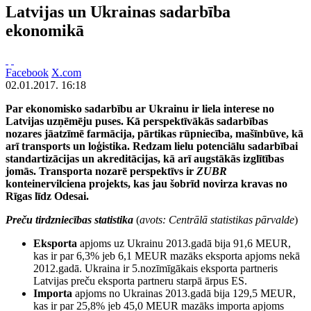
Latvijas un Ukrainas sadarbība
ekonomikā
Facebook
X.com
02.01.2017. 16:18
Par ekonomisko sadarbību ar Ukrainu ir liela interese no
Latvijas uzņēmēju puses. Kā perspektīvākās sadarbības
nozares jāatzīmē farmācija, pārtikas rūpniecība, mašīnbūve, kā
arī transports un loģistika. Redzam lielu potenciālu sadarbībai
standartizācijas un akreditācijas, kā arī augstākās izglītības
jomās. Transporta nozarē perspektīvs ir
ZUBR
konteinervilciena projekts, kas jau šobrīd novirza kravas no
Rīgas līdz Odesai.
Preču tirdzniecības statistika
(
avots: Centrālā statistikas pārvalde
)
Eksporta
apjoms uz Ukrainu 2013.gadā bija 91,6 MEUR,
kas ir par 6,3% jeb 6,1 MEUR mazāks eksporta apjoms nekā
2012.gadā. Ukraina ir 5.nozīmīgākais eksporta partneris
Latvijas preču eksporta partneru starpā ārpus ES.
Importa
apjoms no Ukrainas 2013.gadā bija 129,5 MEUR,
kas ir par 25,8% jeb 45,0 MEUR mazāks importa apjoms