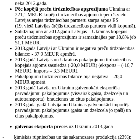
nekā 2012.gadā.
Pēc kopējā preču tirdzniecības apgrozījuma
Ukraina ar
221,1 MEUR kopējo tirdzniecības apjomu ieņem 5.vietu
Latvijas ārējās tirdzniecības partneru starpā ārpus ES
(19. vietā Latvijas ārējās tirdzniecības partneru vidū kopumā).
Salīdzinājumā ar 2012.gadu Latvijas – Ukrainas kopējais
preču tirdzniecības apgrozījums ir samazinājies par 18,8% jeb
51,1 MEUR.
2013.gadā Latvijai ar Ukrainu ir negatīva preču tirdzniecības
bilance: - 37,9 MEUR apmērā.
2013.gadā Latvijas un Ukrainas pakalpojumu tirdzniecības
kopējais apjoms sasniedza (-20,0 MEUR) (eksports – (-16,7
MEUR), imports – 3,3 MEUR).
Pakalpojumu tirdzniecības bilance bija negatīva – 20,0
MEUR apmērā.
2013.gadā Latvija uz Ukrainu galvenokārt eksportēja
pārvadājumu pakalpojumus (visvairāk gaisa, dzelzceļa un
autotransporta), braucienus un citus pakalpojumus.
2013.gada gadā Latvija no Ukrainas galvenokārt importēja
pārvadājumu pakalpojumus (gaisa un dzelzceļa jo īpaši) un
citus pakalpojumus.
galvenās eksporta preces
uz Ukrainu 2013.gadā
- ķīmiskās rūpniecības un tās sakarnozares produkcija (23%);