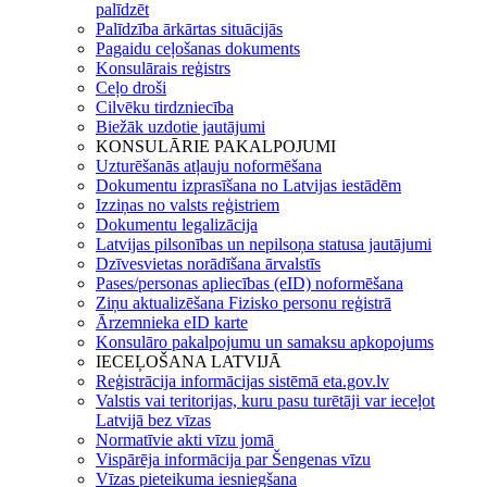
palīdzēt
Palīdzība ārkārtas situācijās
Pagaidu ceļošanas dokuments
Konsulārais reģistrs
Ceļo droši
Cilvēku tirdzniecība
Biežāk uzdotie jautājumi
KONSULĀRIE PAKALPOJUMI
Uzturēšanās atļauju noformēšana
Dokumentu izprasīšana no Latvijas iestādēm
Izziņas no valsts reģistriem
Dokumentu legalizācija
Latvijas pilsonības un nepilsoņa statusa jautājumi
Dzīvesvietas norādīšana ārvalstīs
Pases/personas apliecības (eID) noformēšana
Ziņu aktualizēšana Fizisko personu reģistrā
Ārzemnieka eID karte
Konsulāro pakalpojumu un samaksu apkopojums
IECEĻOŠANA LATVIJĀ
Reģistrācija informācijas sistēmā eta.gov.lv
Valstis vai teritorijas, kuru pasu turētāji var ieceļot
Latvijā bez vīzas
Normatīvie akti vīzu jomā
Vispārēja informācija par Šengenas vīzu
Vīzas pieteikuma iesniegšana