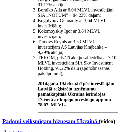
91,17% akciju;
Borulko Alla ar 6,04 MLVL investīcijām
SIA „NOTUM” – 84,23% daļām;
Bogolybov Gennadiy ar 3,64 MLVL
investīcijām;
Kolomoyskiy Igor ar 3,64 MLVL
investīcijām;
Tumovs Reynis ar 3,33 MLVL
investīcijām AS Latvijas Krājbanka –
9,29% akciju;
TEKOM, privātā akciju sabiedrība ar 3,10
MLVL investīcijām SIA Sky Investment
Holding, 91,22% daļu (apdrošināšanas
pakalpojumi);
2014.gada 19.februārī pēc investīcijām
Latvijā reģistrēto uzņēmumu
pamatkapitālā Ukraina ierindojas
17.vietā ar kopējo investīciju apjomu
78,07 MLVL.
Padomi veiksmīgam biznesam Ukrainā
(video)