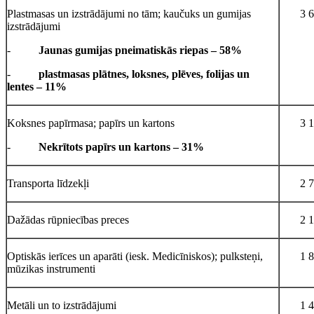
Plastmasas un izstrādājumi no tām; kaučuks un gumijas
3 
izstrādājumi
-
Jaunas gumijas pneimatiskās riepas – 58%
-
plastmasas plātnes, loksnes, plēves, folijas un
lentes – 11%
Koksnes papīrmasa; papīrs un kartons
3 
-
Nekrītots papīrs un kartons – 31%
Transporta līdzekļi
2 
Dažādas rūpniecības preces
2 
Optiskās ierīces un aparāti (iesk. Medicīniskos); pulksteņi,
1 
mūzikas instrumenti
Metāli un to izstrādājumi
1 