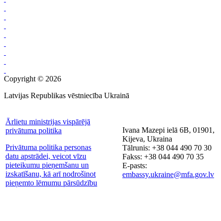
Copyright © 2026
Latvijas Republikas vēstniecība Ukrainā
Ārlietu ministrijas vispārējā
Ivana Mazepi ielā 6B, 01901,
privātuma politika
Kijeva, Ukraina
Privātuma politika personas
Tālrunis: +38 044 490 70 30
datu apstrādei, veicot vīzu
Fakss: +38 044 490 70 35
pieteikumu pieņemšanu un
E-pasts:
izskatīšanu, kā arī nodrošinot
embassy.ukraine@mfa.gov.lv
pieņemto lēmumu pārsūdzību