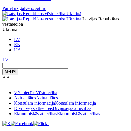
Pāriet uz galveno saturu
Latvijas Republikas
vēstniecība
Ukrainā
LV
EN
UA
LV
Meklēt
A
A
Vēstniecība
Vēstniecība
Aktualitātes
Aktualitātes
Konsulārā informācija
Konsulārā informācija
Divpusējās attiecības
Divpusējās attiecības
Ekonomiskās attiecības
Ekonomiskās attiecības