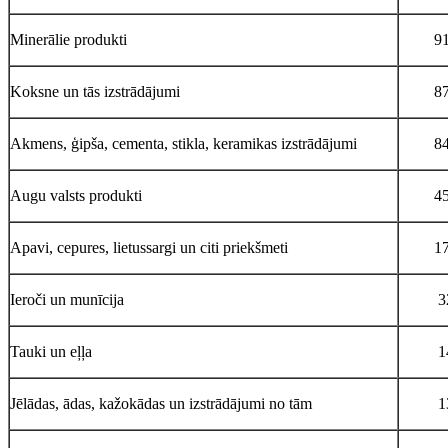
Minerālie produkti
9
Koksne un tās izstrādājumi
8
Akmens, ģipša, cementa, stikla, keramikas izstrādājumi
8
Augu valsts produkti
4
Apavi, cepures, lietussargi un citi priekšmeti
1
Ieroči un munīcija
3
Tauki un eļļa
1
Jēlādas, ādas, kažokādas un izstrādājumi no tām
1