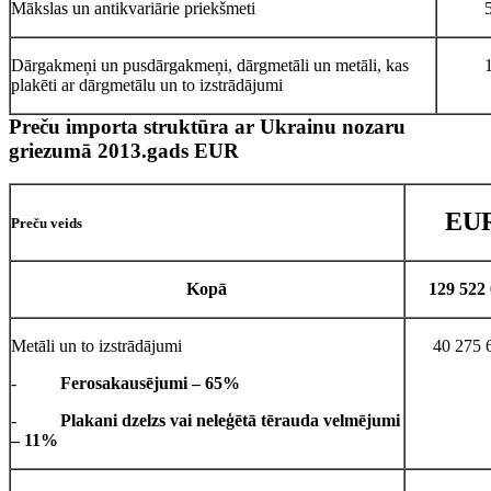
Mākslas un antikvariārie priekšmeti
Dārgakmeņi un pusdārgakmeņi, dārgmetāli un metāli, kas
plakēti ar dārgmetālu un to izstrādājumi
Preču importa struktūra ar Ukrainu nozaru
griezumā 2013.gads EUR
EU
Preču veids
Kopā
129 522
Metāli un to izstrādājumi
40 275 
-
Ferosakausējumi – 65%
-
Plakani dzelzs vai neleģētā tērauda velmējumi
– 11%