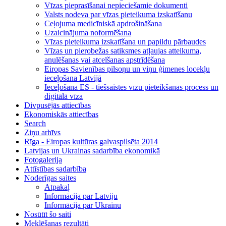
Vīzas pieprasīšanai nepieciešamie dokumenti
Valsts nodeva par vīzas pieteikuma izskatīšanu
Ceļojuma medicīniskā apdrošināšana
Uzaicinājuma noformēšana
Vīzas pieteikuma izskatīšana un papildu pārbaudes
Vīzas un pierobežas satiksmes atļaujas atteikuma,
anulēšanas vai atcelšanas apstrīdēšana
Eiropas Savienības pilsoņu un viņu ģimenes locekļu
ieceļošana Latvijā
Ieceļošana ES - tiešsaistes vīzu pieteikšanās process un
digitālā vīza
Divpusējās attiecības
Ekonomiskās attiecības
Search
Ziņu arhīvs
Rīga - Eiropas kultūras galvaspilsēta 2014
Latvijas un Ukrainas sadarbība ekonomikā
Fotogalerija
Attīstības sadarbība
Noderīgas saites
Atpakaļ
Informācija par Latviju
Informācija par Ukrainu
Nosūtīt šo saiti
Meklēšanas rezultāti