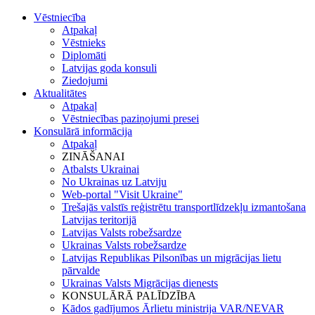
Vēstniecība
Atpakaļ
Vēstnieks
Diplomāti
Latvijas goda konsuli
Ziedojumi
Aktualitātes
Atpakaļ
Vēstniecības paziņojumi presei
Konsulārā informācija
Atpakaļ
ZINĀŠANAI
Atbalsts Ukrainai
No Ukrainas uz Latviju
Web-portal "Visit Ukraine"
Trešajās valstīs reģistrētu transportlīdzekļu izmantošana
Latvijas teritorijā
Latvijas Valsts robežsardze
Ukrainas Valsts robežsardze
Latvijas Republikas Pilsonības un migrācijas lietu
pārvalde
Ukrainas Valsts Mіgrācijas dienests
KONSULĀRĀ PALĪDZĪBA
Kādos gadījumos Ārlietu ministrija VAR/NEVAR