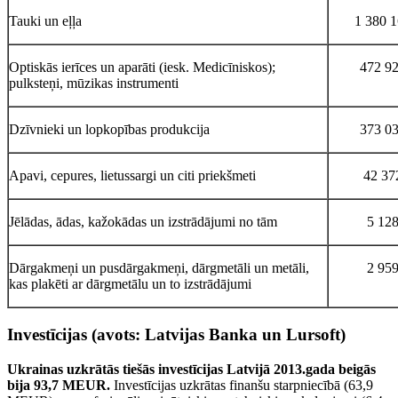
Tauki un eļļa
1 380 
Optiskās ierīces un aparāti (iesk. Medicīniskos);
472 9
pulksteņi, mūzikas instrumenti
Dzīvnieki un lopkopības produkcija
373 0
Apavi, cepures, lietussargi un citi priekšmeti
42 37
Jēlādas, ādas, kažokādas un izstrādājumi no tām
5 12
Dārgakmeņi un pusdārgakmeņi, dārgmetāli un metāli,
2 95
kas plakēti ar dārgmetālu un to izstrādājumi
Investīcijas
(avots: Latvijas Banka un Lursoft)
Ukrainas uzkrātās tiešās investīcijas Latvijā 2013.gada beigās
bija 93,7 MEUR.
Investīcijas uzkrātas finanšu starpniecībā (63,9