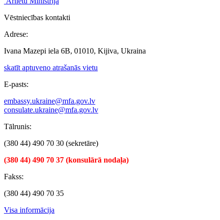
Ārlietu Ministrija
Vēstniecības kontakti
Adrese:
Ivana Mazepi iela 6B, 01010, Kijiva, Ukraina
skatīt aptuveno atrašanās vietu
E-pasts:
embassy.ukraine@mfa.gov.lv
consulate.ukraine@mfa.gov.lv
Tālrunis:
(380 44) 490 70 30 (sekretāre)
(380 44) 490 70 37 (konsulārā nodaļa)
Fakss:
(380 44) 490 70 35
Visa informācija