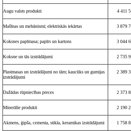
Augu valsts produkti
4 411 
Mašīnas un mehānismi; elektriskās iekārtas
3 879 
Koksnes papīmasa; papīrs un kartons
3 044 
Koksne un tās izstrādājumi
2 735 
Plastmasas un izstrādājumi no tām; kaucūks un gumijas
2 389 
izstrādājumi
Dažādas rūpniecības preces
2 373 
Minerālie produkti
2 190 
Akmens, ģipša, cementa, stikla, keramikas izstrādājumi
1 758 