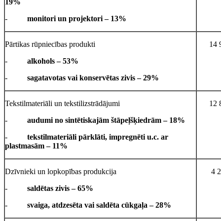
19%
-
monitori un projektori – 13%
Pārtikas rūpniecības produkti
14 
-
alkohols – 53%
-
sagatavotas vai konservētas zivis – 29%
Tekstilmateriāli un tekstilizstrādājumi
12 
-
audumi no sintētiskajām štāpeļšķiedrām – 18%
-
tekstilmateriāli pārklāti, impregnēti u.c. ar
plastmasām – 11%
Dzīvnieki un lopkopības produkcija
4 
-
saldētas zivis – 65%
-
svaiga, atdzesēta vai saldēta cūkgaļa – 28%