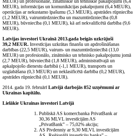
MEUR) un profesionālie, zinātniskie un tehniskie pakalpojumi (6,4
MEUR), informācijas un komunikācijas pakalpojumi (6,4 MEUR),
operācijas ar nekustamo īpašumu (5,3 MEUR), apstrādes rūpniecība
(1,2 MEUR), vairumtirdzniecība un mazumtirdzniecība (0,8
MEUR), būvniecība (0,1 MEUR), kā arī nekvalificētā darbība (9,6
MEUR).
Latvijas investori Ukrainā
2013.gada beigās uzkrājuši
39,2 MEUR.
Investīcijas uzkrātas finanšu un apdrošināšanas
darbības (22,5 MEUR), vairum- un mazumtirdzniecībā (13,0
MEUR) un profesionālo, zinātnisko un tehnisko pakalpojumu jomā
(2,7 MEUR), būvniecībā (1,8 MEUR), administratīvajā un
apkalpojošo dienestu darbībā (-1,1 MEUR), transports un
uzglabāšana (0,3 MEUR) un neklasificētā darbība (0,2 MEUR),
apstrādes rūpniecībā (0,1 MEUR).
2014. gada 19. februārī
Latvijā darbojās 852 uzņēmumi ar
Ukrainas kapitālu.
Lielākie Ukrainas investori Latvijā
Publiskā AS komercbanka PrivatBank ar
30,36 MLVL investīcijām AS
„PrivatBank” – 75,02% akciju;
AS Pivdenniy ar 9,30 MLVL investīcijām
AS „Reģionālā investīciju banka” –