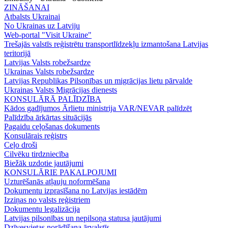
ZINĀŠANAI
Atbalsts Ukrainai
No Ukrainas uz Latviju
Web-portal "Visit Ukraine"
Trešajās valstīs reģistrētu transportlīdzekļu izmantošana Latvijas
teritorijā
Latvijas Valsts robežsardze
Ukrainas Valsts robežsardze
Latvijas Republikas Pilsonības un migrācijas lietu pārvalde
Ukrainas Valsts Mіgrācijas dienests
KONSULĀRĀ PALĪDZĪBA
Kādos gadījumos Ārlietu ministrija VAR/NEVAR palīdzēt
Palīdzība ārkārtas situācijās
Pagaidu ceļošanas dokuments
Konsulārais reģistrs
Ceļo droši
Cilvēku tirdzniecība
Biežāk uzdotie jautājumi
KONSULĀRIE PAKALPOJUMI
Uzturēšanās atļauju noformēšana
Dokumentu izprasīšana no Latvijas iestādēm
Izziņas no valsts reģistriem
Dokumentu legalizācija
Latvijas pilsonības un nepilsoņa statusa jautājumi
Dzīvesvietas norādīšana ārvalstīs