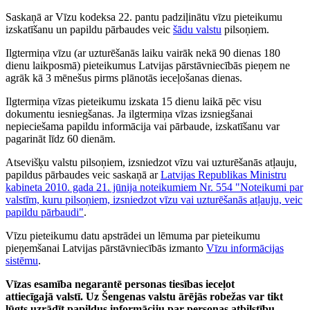
Saskaņā ar Vīzu kodeksa 22. pantu padziļinātu vīzu pieteikumu
izskatīšanu un papildu pārbaudes veic
šādu valstu
pilsoņiem.
Ilgtermiņa vīzu (ar uzturēšanās laiku vairāk nekā 90 dienas 180
dienu laikposmā) pieteikumus Latvijas pārstāvniecībās pieņem ne
agrāk kā 3 mēnešus pirms plānotās ieceļošanas dienas.
Ilgtermiņa vīzas pieteikumu izskata 15 dienu laikā pēc visu
dokumentu iesniegšanas. Ja ilgtermiņa vīzas izsniegšanai
nepieciešama papildu informācija vai pārbaude, izskatīšanu var
pagarināt līdz 60 dienām.
Atsevišķu valstu pilsoņiem, izsniedzot vīzu vai uzturēšanās atļauju,
papildus pārbaudes veic saskaņā ar
Latvijas Republikas Ministru
kabineta 2010. gada 21. jūnija noteikumiem Nr. 554 "Noteikumi par
valstīm, kuru pilsoņiem, izsniedzot vīzu vai uzturēšanās atļauju, veic
papildu pārbaudi"
.
Vīzu pieteikumu datu apstrādei un lēmuma par pieteikumu
pieņemšanai Latvijas pārstāvniecībās izmanto
Vīzu informācijas
sistēmu
.
Vīzas esamība negarantē personas tiesības ieceļot
attiecīgajā valstī. Uz Šengenas valstu ārējās robežas var tikt
lūgts uzrādīt papildus informāciju par personas atbilstību