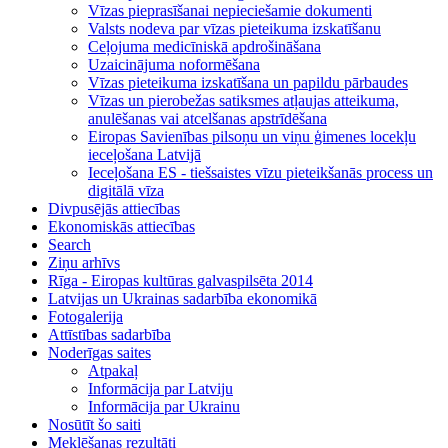
Vīzas pieprasīšanai nepieciešamie dokumenti
Valsts nodeva par vīzas pieteikuma izskatīšanu
Ceļojuma medicīniskā apdrošināšana
Uzaicinājuma noformēšana
Vīzas pieteikuma izskatīšana un papildu pārbaudes
Vīzas un pierobežas satiksmes atļaujas atteikuma,
anulēšanas vai atcelšanas apstrīdēšana
Eiropas Savienības pilsoņu un viņu ģimenes locekļu
ieceļošana Latvijā
Ieceļošana ES - tiešsaistes vīzu pieteikšanās process un
digitālā vīza
Divpusējās attiecības
Ekonomiskās attiecības
Search
Ziņu arhīvs
Rīga - Eiropas kultūras galvaspilsēta 2014
Latvijas un Ukrainas sadarbība ekonomikā
Fotogalerija
Attīstības sadarbība
Noderīgas saites
Atpakaļ
Informācija par Latviju
Informācija par Ukrainu
Nosūtīt šo saiti
Meklēšanas rezultāti