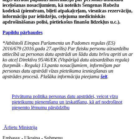
ieceļošanas nosacījumiem, kā noteikts Šengenas Robežu
kodeksā (piemēram, biļeti atpakaļceļam, viesnīcas rezervāciju,
informāciju par ielūdzēju, ceļojuma medicīniskās
apdrošināšanas polisi, pietiekošus finanšu līdzekļus u.c.).
Papildu pārbaudes
*Atbilstoši Eiropas Parlamenta un Padomes regulas (ES)
2016/679 (2016.gada 27.aprīlis) Par fizisku personu aizsardzību
attiecībā uz personas datu apstrādi un šādu datu brīvu apriti un ar
ko atceļ Direktīvu 95/46/EK (Vispārīgā datu aizsardzības regula)
(turpmāk - Regula) 13.panta nosacījumiem, informējam par
personas datu apstrādi vīzas pieteikuma iesniegšanas un
apstrādes procesā. Plašāka informācija pieejama
šeit
.
Privātuma politika personas datu apstrādei, veicot vīzu
pieteikumu pieņemšanu un izskatīšanu, kā arī nodrošinot
pieņemto lēmumu pārsūdzību
Ārlietu Ministrija
Embassy - Ukraina - Submenu