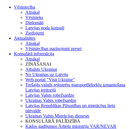
Vēstniecība
Atpakaļ
Vēstnieks
Diplomāti
Latvijas goda konsuli
Ziedojumi
Aktualitātes
Atpakaļ
Vēstniecības paziņojumi presei
Konsulārā informācija
Atpakaļ
ZINĀŠANAI
Atbalsts Ukrainai
No Ukrainas uz Latviju
Web-portal "Visit Ukraine"
Trešajās valstīs reģistrētu transportlīdzekļu izmantošana
Latvijas teritorijā
Latvijas Valsts robežsardze
Ukrainas Valsts robežsardze
Latvijas Republikas Pilsonības un migrācijas lietu
pārvalde
Ukrainas Valsts Mіgrācijas dienests
KONSULĀRĀ PALĪDZĪBA
Kādos gadījumos Ārlietu ministrija VAR/NEVAR