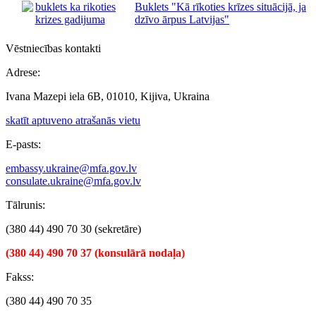
Buklets "Kā rīkoties krīzes situācijā, ja
dzīvo ārpus Latvijas"
Vēstniecības kontakti
Adrese:
Ivana Mazepi iela 6B, 01010, Kijiva, Ukraina
skatīt aptuveno atrašanās vietu
E-pasts:
embassy.ukraine@mfa.gov.lv
consulate.ukraine@mfa.gov.lv
Tālrunis:
(380 44) 490 70 30 (sekretāre)
(380 44) 490 70 37 (konsulārā nodaļa)
Fakss:
(380 44) 490 70 35