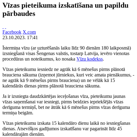
Vīzas pieteikuma izskatīšana un papildu
pārbaudes
Facebook
X.com
23.10.2023. 17:41
Īstermiņa vīzu (ar uzturēšanās laiku līdz 90 dienām 180 laikposmā)
izsniegšanā visas Šengenas valstis, tostarp Latvija, ievēro vienotas
procedūras un noteikumus, ko nosaka
Vīzu kodekss
.
Vīzas pieteikumu iesniedz ne agrāk kā 6 mēnešus pirms plānotā
brauciena sākuma (izņemot jūrniekus, kuri veic amata pienākumus, -
ne agrāk kā 9 mēnešus pirms brauciena) un ne vēlāk kā 15
kalendārās dienas pirms plānotā brauciena sākuma.
Ja ir izsniegta daudzkārtējas ieceļošanas vīza, pieteikumu jaunas
vīzas saņemšanai var iesniegt, pirms beidzies iepriekšējās vīzas
derīguma termiņš, bet ne ātrāk kā 6 mēnešus pirms vīzas derīguma
termiņa beigām.
Vīzas pieteikumu izskata 15 kalendāro dienu laikā no iesniegšanas
dienas. Atsevišķos gadījumos izskatīšanu var pagarināt līdz 45
kalendārajām dienām.