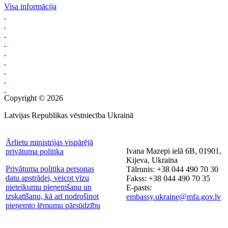
Visa informācija
Copyright © 2026
Latvijas Republikas vēstniecība Ukrainā
Ārlietu ministrijas vispārējā
Ivana Mazepi ielā 6B, 01901,
privātuma politika
Kijeva, Ukraina
Privātuma politika personas
Tālrunis: +38 044 490 70 30
datu apstrādei, veicot vīzu
Fakss: +38 044 490 70 35
pieteikumu pieņemšanu un
E-pasts:
izskatīšanu, kā arī nodrošinot
embassy.ukraine@mfa.gov.lv
pieņemto lēmumu pārsūdzību