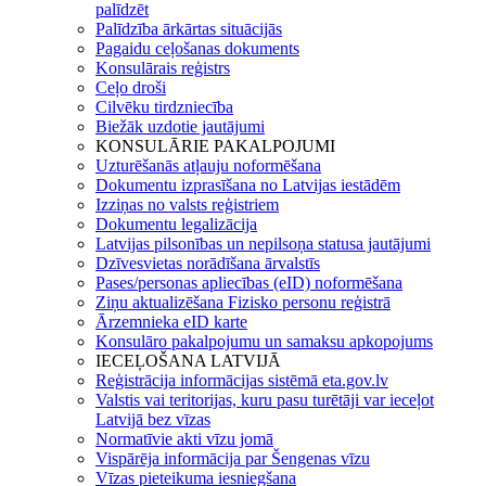
palīdzēt
Palīdzība ārkārtas situācijās
Pagaidu ceļošanas dokuments
Konsulārais reģistrs
Ceļo droši
Cilvēku tirdzniecība
Biežāk uzdotie jautājumi
KONSULĀRIE PAKALPOJUMI
Uzturēšanās atļauju noformēšana
Dokumentu izprasīšana no Latvijas iestādēm
Izziņas no valsts reģistriem
Dokumentu legalizācija
Latvijas pilsonības un nepilsoņa statusa jautājumi
Dzīvesvietas norādīšana ārvalstīs
Pases/personas apliecības (eID) noformēšana
Ziņu aktualizēšana Fizisko personu reģistrā
Ārzemnieka eID karte
Konsulāro pakalpojumu un samaksu apkopojums
IECEĻOŠANA LATVIJĀ
Reģistrācija informācijas sistēmā eta.gov.lv
Valstis vai teritorijas, kuru pasu turētāji var ieceļot
Latvijā bez vīzas
Normatīvie akti vīzu jomā
Vispārēja informācija par Šengenas vīzu
Vīzas pieteikuma iesniegšana