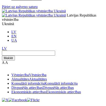
Pāriet uz galveno saturu
Latvijas Republikas
vēstniecība
Ukrainā
LV
EN
UA
LV
Meklēt
A
A
Vēstniecība
Vēstniecība
Aktualitātes
Aktualitātes
Konsulārā informācija
Konsulārā informācija
Divpusējās attiecības
Divpusējās attiecības
Ekonomiskās attiecības
Ekonomiskās attiecības