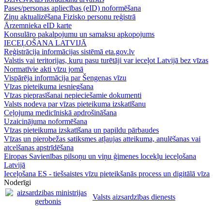
Pases/personas apliecības (eID) noformēšana
Ziņu aktualizēšana Fizisko personu reģistrā
Ārzemnieka eID karte
Konsulāro pakalpojumu un samaksu apkopojums
IECEĻOŠANA LATVIJĀ
Reģistrācija informācijas sistēmā eta.gov.lv
Valstis vai teritorijas, kuru pasu turētāji var ieceļot Latvijā bez vīzas
Normatīvie akti vīzu jomā
Vispārēja informācija par Šengenas vīzu
Vīzas pieteikuma iesniegšana
Vīzas pieprasīšanai nepieciešamie dokumenti
Valsts nodeva par vīzas pieteikuma izskatīšanu
Ceļojuma medicīniskā apdrošināšana
Uzaicinājuma noformēšana
Vīzas pieteikuma izskatīšana un papildu pārbaudes
Vīzas un pierobežas satiksmes atļaujas atteikuma, anulēšanas vai
atcelšanas apstrīdēšana
Eiropas Savienības pilsoņu un viņu ģimenes locekļu ieceļošana
Latvijā
Ieceļošana ES - tiešsaistes vīzu pieteikšanās process un digitālā vīza
Noderīgi
Valsts aizsardzības dienests